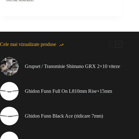
Cele mai vizualizate produse
Grupset / Transmisie Shimano GRX 2×10 viteze
Ghidon Funn Full On L810mm Rise+15mm
Ghidon Funn Black Ace (ridicare 7mm)