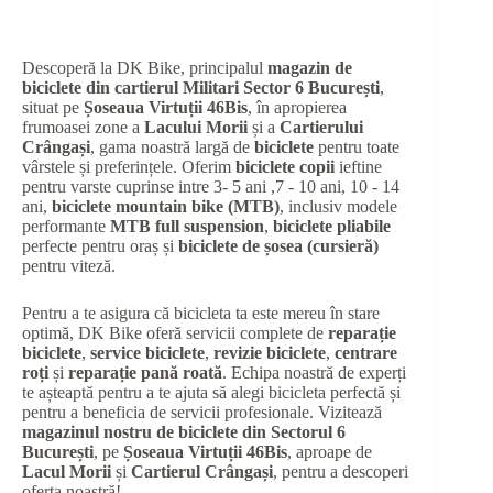
Descoperă la DK Bike, principalul
magazin de
biciclete din cartierul Militari Sector 6 București
,
situat pe
Șoseaua Virtuții 46Bis
, în apropierea
frumoasei zone a
Lacului Morii
și a
Cartierului
Crângași
, gama noastră largă de
biciclete
pentru toate
vârstele și preferințele. Oferim
biciclete copii
ieftine
pentru varste cuprinse intre 3- 5 ani ,7 - 10 ani, 10 - 14
ani,
biciclete mountain bike (MTB)
, inclusiv modele
performante
MTB full suspension
,
biciclete pliabile
perfecte pentru oraș și
biciclete de șosea (cursieră)
pentru viteză.
Pentru a te asigura că bicicleta ta este mereu în stare
optimă, DK Bike oferă servicii complete de
reparație
biciclete
,
service biciclete
,
revizie biciclete
,
centrare
roți
și
reparație pană roată
. Echipa noastră de experți
te așteaptă pentru a te ajuta să alegi bicicleta perfectă și
pentru a beneficia de servicii profesionale. Vizitează
magazinul nostru de biciclete din Sectorul 6
București
, pe
Șoseaua Virtuții 46Bis
, aproape de
Lacul Morii
și
Cartierul Crângași
, pentru a descoperi
oferta noastră!