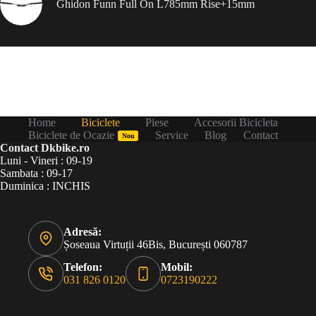
Ghidon Funn Full On L785mm Rise+15mm
Home
Biciclete
Piese
Accesorii Bicicleta
Biciclete de Ocazie
Service
Blog
Contact
Nou
Contact Dkbike.ro
Luni - Vineri : 09-19
Sambata : 09-17
Duminica : INCHIS
Adresă:
Șoseaua Virtuții 46Bis, București 060787
Telefon:
Mobil:
031 826 0120
0723190222