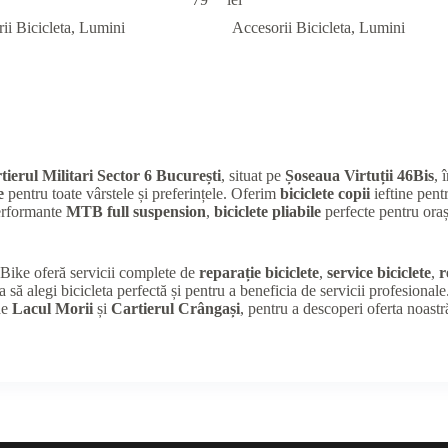
ii Bicicleta
,
Lumini
Accesorii Bicicleta
,
Lumini
tierul Militari Sector 6 București
, situat pe
Șoseaua Virtuții 46Bis
, 
e
pentru toate vârstele și preferințele. Oferim
biciclete copii
ieftine pentr
performante
MTB full suspension
,
biciclete pliabile
perfecte pentru oraș
K Bike oferă servicii complete de
reparație biciclete
,
service biciclete
,
r
a să alegi bicicleta perfectă și pentru a beneficia de servicii profesional
de
Lacul Morii
și
Cartierul Crângași
, pentru a descoperi oferta noastr