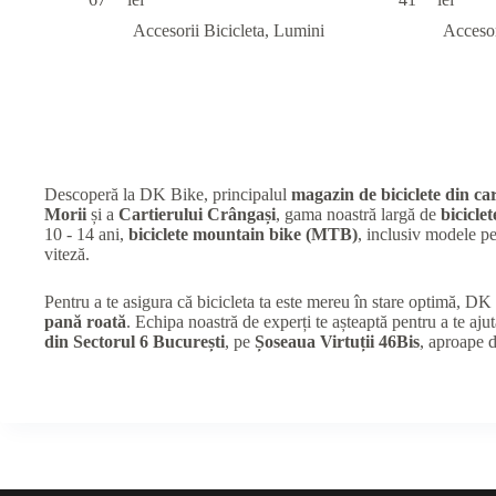
Accesorii Bicicleta
,
Lumini
Accesor
Descoperă la DK Bike, principalul
magazin de biciclete din car
Morii
și a
Cartierului Crângași
, gama noastră largă de
biciclet
10 - 14 ani,
biciclete mountain bike (MTB)
, inclusiv modele 
viteză.
Pentru a te asigura că bicicleta ta este mereu în stare optimă, D
pană roată
. Echipa noastră de experți te așteaptă pentru a te ajut
din Sectorul 6 București
, pe
Șoseaua Virtuții 46Bis
, aproape 