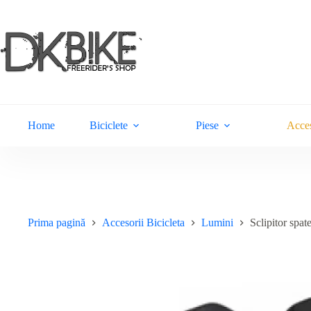
Sari
la
conținut
Home
Biciclete
Piese
Acces
Prima pagină
Accesorii Bicicleta
Lumini
Sclipitor sp