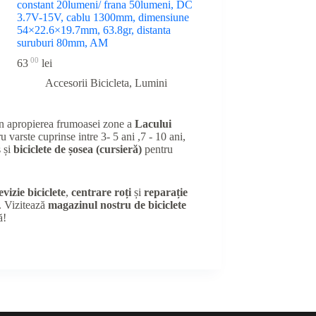
constant 20lumeni/ frana 50lumeni, DC
3.7V-15V, cablu 1300mm, dimensiune
54×22.6×19.7mm, 63.8gr, distanta
suruburi 80mm, AM
00
63
lei
Accesorii Bicicleta
,
Lumini
în apropierea frumoasei zone a
Lacului
u varste cuprinse intre 3- 5 ani ,7 - 10 ani,
 și
biciclete de șosea (cursieră)
pentru
evizie biciclete
,
centrare roți
și
reparație
e. Vizitează
magazinul nostru de biciclete
ă!