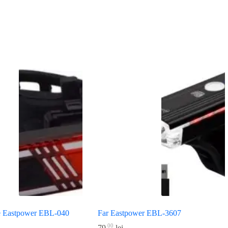
ate Eastpower EBL-040
Far Eastpower EBL-3607
00
79
lei