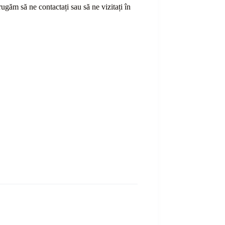
ă rugăm să ne contactați sau
să
ne vizitați în