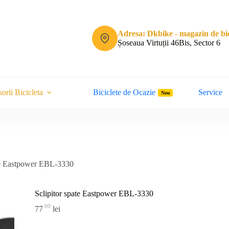
Adresa: Dkbike - magazin de bic
Șoseaua Virtuții 46Bis, Sector 6
orii Bicicleta
Biciclete de Ocazie
Service
Nou
ate Eastpower EBL-3330
Sclipitor spate Eastpower EBL-3330
00
77
lei