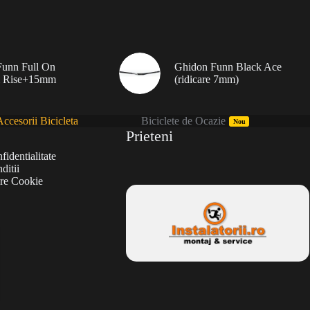
unn Full On
Ghidon Funn Black Ace
 Rise+15mm
(ridicare 7mm)
ccesorii Bicicleta
Biciclete de Ocazie
Nou
Prieteni
fidentialitate
ditii
are Cookie