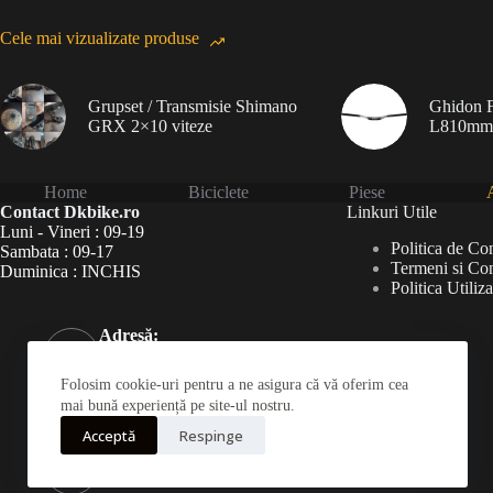
Cele mai vizualizate produse
Grupset / Transmisie Shimano
Ghidon F
GRX 2×10 viteze
L810mm
Home
Biciclete
Piese
A
Contact Dkbike.ro
Linkuri Utile
Luni - Vineri : 09-19
Politica de Con
Sambata : 09-17
Termeni si Con
Duminica : INCHIS
Politica Utiliz
Adresă:
Șoseaua Virtuții 46Bis,
București 060787
Folosim cookie-uri pentru a ne asigura că vă oferim cea
Telefon:
mai bună experiență pe site-ul nostru.
031 826 0120
Acceptă
Respinge
Mobil:
0723190222