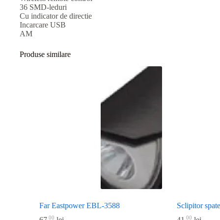
36 SMD-leduri
Cu indicator de directie
Incarcare USB
AM
Produse similare
Far Eastpower EBL-3588
Sclipitor sp
00
00
67
lei
41
lei