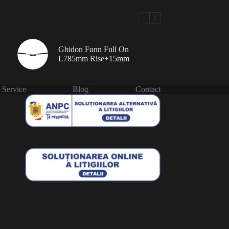
Ghidon Funn Full On
L785mm Rise+15mm
Service
Blog
Contact