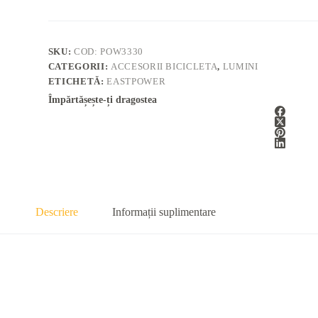
SKU:
COD: POW3330
CATEGORII:
ACCESORII BICICLETA
,
LUMINI
ETICHETĂ:
EASTPOWER
Împărtășește-ți dragostea
Descriere
Informații suplimentare