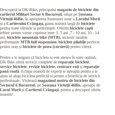
Descoperă la DK Bike, principalul
magazin de biciclete din
cartierul Militari
Sector 6 București
, situat pe
Șoseaua
Virtuții 46Bis
, în apropierea frumoasei zone a
Lacului Morii
și a
Cartierului Crângași
, gama noastră largă de
biciclete
pentru toate vârstele și preferințele. Oferim
biciclete copii
ieftine pentru varste cuprinse intre 3- 5 ani ,7 - 10 ani, 10 - 14
ani,
biciclete mountain bike (MTB)
, inclusiv modele
performante
MTB full suspension
,
biciclete pliabile
perfecte
pentru oraș și
biciclete de șosea (cursieră)
pentru viteză.
Pentru a te asigura că bicicleta ta este mereu în stare optimă,
DK Bike oferă servicii complete de
reparație biciclete
,
service biciclete
,
revizie biciclete
,
centrare roți
și
reparație
pană roată
. Echipa noastră de experți te așteaptă pentru a te
ajuta să alegi bicicleta perfectă și pentru a beneficia de servicii
profesionale. Vizitează
magazinul nostru de biciclete din
Sectorul 6 București
, pe
Șoseaua Virtuții 46Bis
, aproape de
Lacul Morii
și
Cartierul Crângași
, pentru a descoperi oferta
noastră!