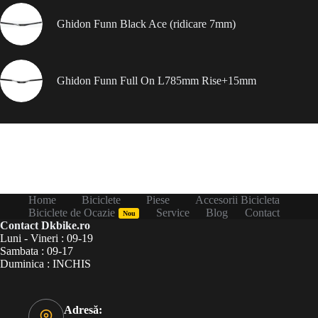
Ghidon Funn Black Ace (ridicare 7mm)
Ghidon Funn Full On L785mm Rise+15mm
Home
Biciclete
Piese
Accesorii Bicicleta
Biciclete de Ocazie
Service
Blog
Contact
Nou
Contact Dkbike.ro
Luni - Vineri : 09-19
Sambata : 09-17
Duminica : INCHIS
Adresă: