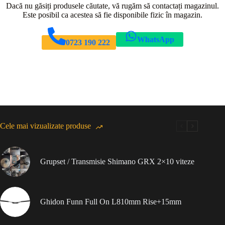
Dacă nu găsiți produsele căutate, vă rugăm să contactați magazinul.
Este posibil ca acestea să fie disponibile fizic în magazin.
WhatsApp
0723 190 222
Cele mai vizualizate produse
Grupset / Transmisie Shimano GRX 2×10 viteze
Ghidon Funn Full On L810mm Rise+15mm