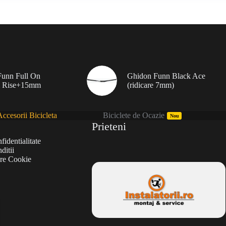
unn Full On
Ghidon Funn Black Ace
 Rise+15mm
(ridicare 7mm)
ccesorii Bicicleta
Biciclete de Ocazie
Nou
Prieteni
fidentialitate
ditii
are Cookie