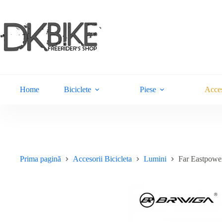
Sari
la
conținut
Home
Biciclete
Piese
Acces
Prima pagină
Accesorii Bicicleta
Lumini
Far Eastpow