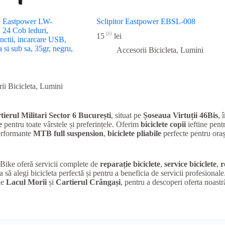
te Eastpower LW-
Sclipitor Eastpower EBSL-008
 24 Cob leduri,
00
15
lei
nctii, incarcare USB,
a si sub sa, 35gr, negru,
Accesorii Bicicleta
,
Lumini
ii Bicicleta
,
Lumini
tierul Militari Sector 6 București
, situat pe
Șoseaua Virtuții 46Bis
, 
e
pentru toate vârstele și preferințele. Oferim
biciclete copii
ieftine pentr
performante
MTB full suspension
,
biciclete pliabile
perfecte pentru oraș
K Bike oferă servicii complete de
reparație biciclete
,
service biciclete
,
r
a să alegi bicicleta perfectă și pentru a beneficia de servicii profesional
de
Lacul Morii
și
Cartierul Crângași
, pentru a descoperi oferta noastr