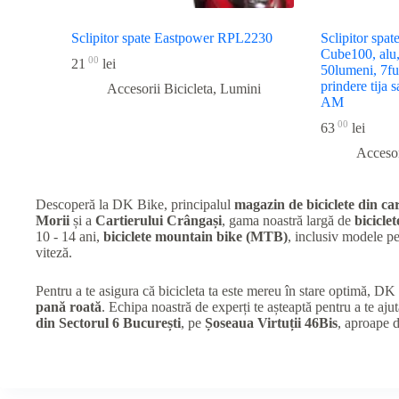
Sclipitor spate Eastpower RPL2230
Sclipitor spa
Cube100, alu,
00
21
lei
50lumeni, 7fu
prindere tija s
Accesorii Bicicleta
,
Lumini
AM
00
63
lei
Accesor
Descoperă la DK Bike, principalul
magazin de biciclete din car
Morii
și a
Cartierului Crângași
, gama noastră largă de
biciclet
10 - 14 ani,
biciclete mountain bike (MTB)
, inclusiv modele 
viteză.
Pentru a te asigura că bicicleta ta este mereu în stare optimă, D
pană roată
. Echipa noastră de experți te așteaptă pentru a te ajut
din Sectorul 6 București
, pe
Șoseaua Virtuții 46Bis
, aproape 