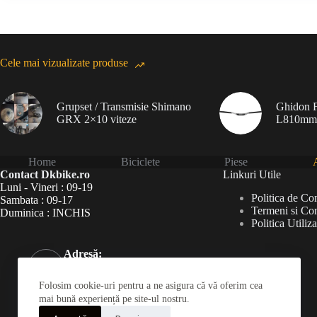
Cele mai vizualizate produse
Grupset / Transmisie Shimano
Ghidon F
GRX 2×10 viteze
L810mm
Home
Biciclete
Piese
A
Contact Dkbike.ro
Linkuri Utile
Luni - Vineri : 09-19
Politica de Con
Sambata : 09-17
Termeni si Con
Duminica : INCHIS
Politica Utiliz
Adresă:
Șoseaua Virtuții 46Bis,
București 060787
Folosim cookie-uri pentru a ne asigura că vă oferim cea
Telefon:
mai bună experiență pe site-ul nostru.
031 826 0120