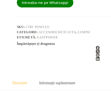
Intreaba-ne pe Whatsapp!
SKU:
COD: POW3321
CATEGORII:
ACCESORII BICICLETA
,
LUMINI
ETICHETĂ:
EASTPOWER
Împărtășește-ți dragostea
Descriere
Informații suplimentare