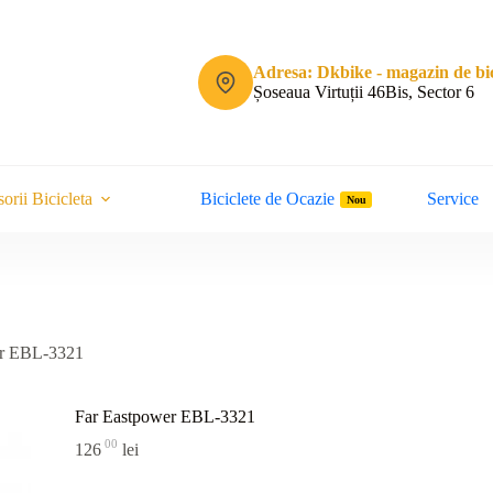
Adresa: Dkbike - magazin de bic
Șoseaua Virtuții 46Bis, Sector 6
orii Bicicleta
Biciclete de Ocazie
Service
Nou
er EBL-3321
Far Eastpower EBL-3321
00
126
lei