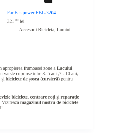
Far Eastpower EBL-3204
00
321
lei
Accesorii Bicicleta
,
Lumini
în apropierea frumoasei zone a
Lacului
u varste cuprinse intre 3- 5 ani ,7 - 10 ani,
 și
biciclete de șosea (cursieră)
pentru
evizie biciclete
,
centrare roți
și
reparație
e. Vizitează
magazinul nostru de biciclete
ă!