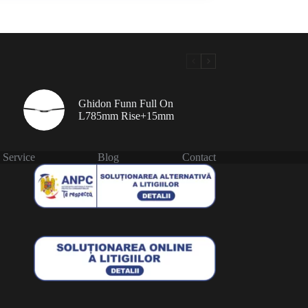
Ghidon Funn Full On
L785mm Rise+15mm
Service
Blog
Contact