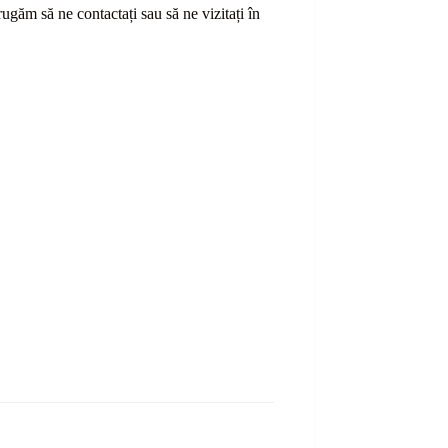
ă rugăm să ne contactați sau
să
ne vizitați în