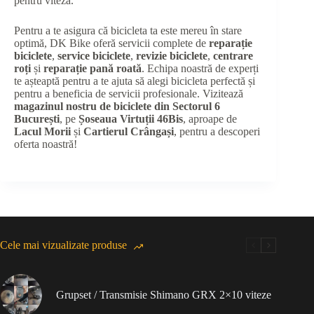
pentru viteză.
Pentru a te asigura că bicicleta ta este mereu în stare
optimă, DK Bike oferă servicii complete de
reparație
biciclete
,
service biciclete
,
revizie biciclete
,
centrare
roți
și
reparație pană roată
. Echipa noastră de experți
te așteaptă pentru a te ajuta să alegi bicicleta perfectă și
pentru a beneficia de servicii profesionale. Vizitează
magazinul nostru de biciclete din Sectorul 6
București
, pe
Șoseaua Virtuții 46Bis
, aproape de
Lacul Morii
și
Cartierul Crângași
, pentru a descoperi
oferta noastră!
Cele mai vizualizate produse
Grupset / Transmisie Shimano GRX 2×10 viteze