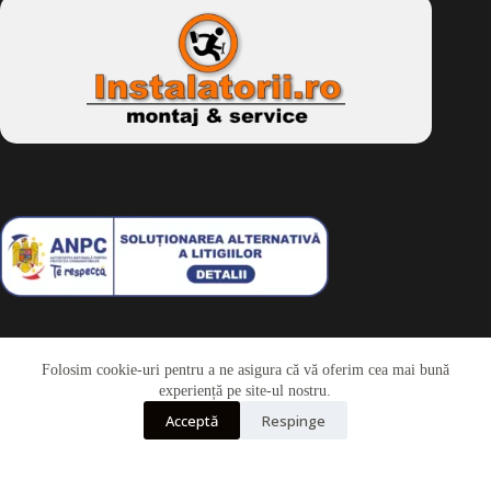
Folosim cookie-uri pentru a ne asigura că vă oferim cea mai bună
Telefon
experiență pe site-ul nostru.
Acceptă
Respinge
Whatsapp
Drepturi de autor © 2026 - Dkbike.ro
powered by
wdesigner.ro