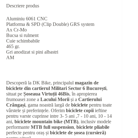
Descriere produs
Aluminiu 6061 CNC
Platforma & SPD (Clip Double) GRS system
Ax Cr-Mo
Bucsa si rulment
Cuie schimbabile
465 gr.
Gri anodizat si pini albastri
AM
Descoperă la DK Bike, principalul
magazin de
biciclete din cartierul Militari Sector 6 București
,
situat pe
Șoseaua Virtuții 46Bis
, în apropierea
frumoasei zone a
Lacului Morii
și a
Cartierului
Crângași
, gama noastră largă de
biciclete
pentru toate
vârstele și preferințele. Oferim
biciclete copii
ieftine
pentru varste cuprinse intre 3- 5 ani ,7 - 10 ani, 10 - 14
ani,
biciclete mountain bike (MTB)
, inclusiv modele
performante
MTB full suspension
,
biciclete pliabile
perfecte pentru oraș și
biciclete de șosea (cursieră)