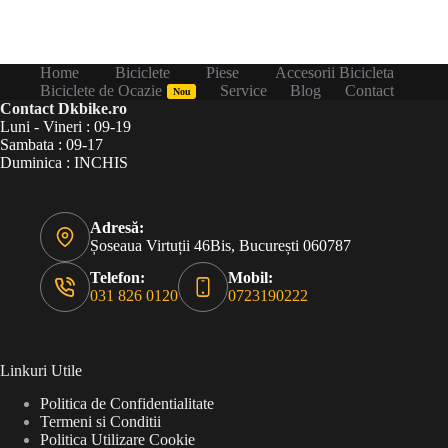
Home
Biciclete
Piese
Accesorii Bicicleta
Biciclete de Ocazie
Service
Blog
Contact
Nou
Contact Dkbike.ro
Luni - Vineri : 09-19
Sambata : 09-17
Duminica : INCHIS
Adresă:
Șoseaua Virtuții 46Bis, București 060787
Telefon:
Mobil:
031 826 0120
0723190222
Linkuri Utile
Politica de Confidentialitate
Termeni si Conditii
Politica Utilizare Cookie