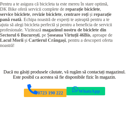
Pentru a te asigura că bicicleta ta este mereu în stare optimă,
DK Bike oferă servicii complete de
reparație biciclete
,
service biciclete
,
revizie biciclete
,
centrare roți
și
reparație
pană roată
. Echipa noastră de experți te așteaptă pentru a te
ajuta să alegi bicicleta perfectă și pentru a beneficia de servicii
profesionale. Vizitează
magazinul nostru de biciclete din
Sectorul 6 București
, pe
Șoseaua Virtuții 46Bis
, aproape de
Lacul Morii
și
Cartierul Crângași
, pentru a descoperi oferta
noastră!
Dacă nu găsiți produsele căutate, vă rugăm să contactați magazinul.
Este posibil ca acestea să fie disponibile fizic în magazin.
WhatsApp
0723 190 222