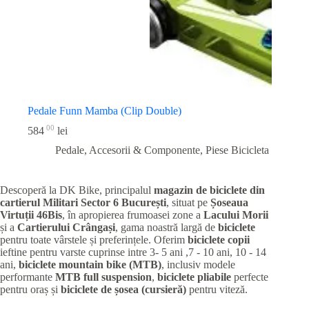
Pedale Funn Mamba (Clip Double)
00
584
lei
Pedale, Accesorii & Componente
,
Piese Bicicleta
Descoperă la DK Bike, principalul
magazin de biciclete din
cartierul Militari
Sector 6 București
, situat pe
Șoseaua
Virtuții 46Bis
, în apropierea frumoasei zone a
Lacului Morii
și a
Cartierului Crângași
, gama noastră largă de
biciclete
pentru toate vârstele și preferințele. Oferim
biciclete copii
ieftine pentru varste cuprinse intre 3- 5 ani ,7 - 10 ani, 10 - 14
ani,
biciclete mountain bike (MTB)
, inclusiv modele
performante
MTB full suspension
,
biciclete pliabile
perfecte
pentru oraș și
biciclete de șosea (cursieră)
pentru viteză.