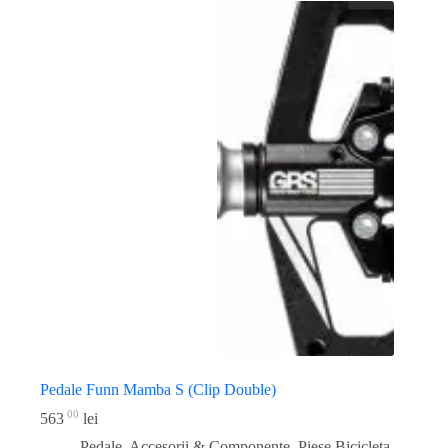
Pedale Funn Mamba S (Clip Double)
00
563
lei
Pedale, Accesorii & Componente
,
Piese Bicicleta