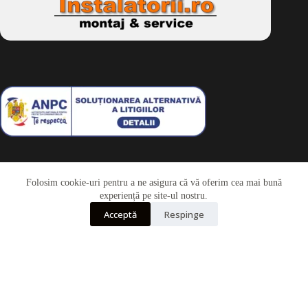
Folosim cookie-uri pentru a ne asigura că vă oferim cea mai bună
Telefon
experiență pe site-ul nostru.
Acceptă
Respinge
Whatsapp
Drepturi de autor © 2026 - Dkbike.ro
powered by
wdesigner.ro