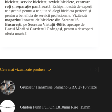
biciclete
,
service biciclete
,
revizie biciclete
,
centrare
roți
și
reparație pană roată
. Echipa noastră de experți
te așteaptă pentru a te ajuta să alegi bicicleta perfectă și
pentru a beneficia de servicii profesionale. Vizitează
magazinul nostru de biciclete din Sectorul 6
București
, pe
Șoseaua Virtuții 46Bis
, aproape de
Lacul Morii
și
Cartierul Crângași
, pentru a descoperi
oferta noastră!
Cele mai vizualizate produse
Grupset / Transmisie Shimano GRX 2×10 viteze
Ghidon Funn Full On L810mm Rise+15mm