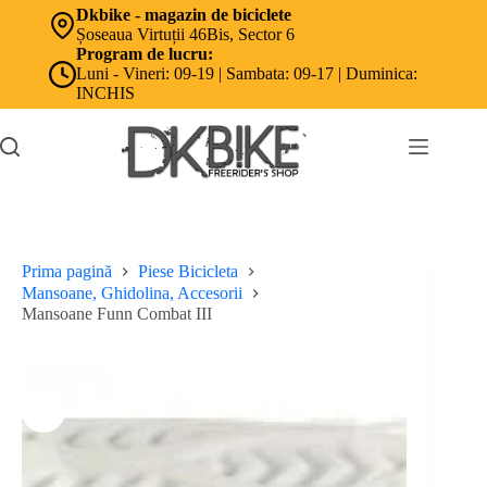
Sari
Dkbike - magazin de biciclete
la
Șoseaua Virtuții 46Bis, Sector 6
conținut
Program de lucru:
Luni - Vineri: 09-19 | Sambata: 09-17 | Duminica:
INCHIS
Prima pagină
Piese Bicicleta
Mansoane, Ghidolina, Accesorii
Mansoane Funn Combat III