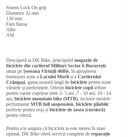
Sistem Lock On grip
Diametru 32 mm
130 mm
Fara flansa
Albe
AM
Descoperă la DK Bike, principalul
magazin de
biciclete din cartierul Militari Sector 6 București
,
situat pe
Șoseaua Virtuții 46Bis
, în apropierea
frumoasei zone a
Lacului Morii
și a
Cartierului
Crângași
, gama noastră largă de
biciclete
pentru toate
vârstele și preferințele. Oferim
biciclete copii
ieftine
pentru varste cuprinse intre 3- 5 ani ,7 - 10 ani, 10 - 14
ani,
biciclete mountain bike (MTB)
, inclusiv modele
performante
MTB full suspension
,
biciclete pliabile
perfecte pentru oraș și
biciclete de șosea (cursieră)
pentru viteză.
Pentru a te asigura că bicicleta ta este mereu în stare
optimă, DK Bike oferă servicii complete de
reparație