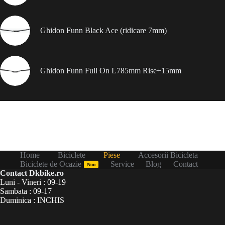
Ghidon Funn Black Ace (ridicare 7mm)
Ghidon Funn Full On L785mm Rise+15mm
Home
Biciclete
Piese
Accesorii Bicicleta
Biciclete de Ocazie
Service
Blog
Contact
Nou
Contact Dkbike.ro
Luni - Vineri : 09-19
Sambata : 09-17
Duminica : INCHIS