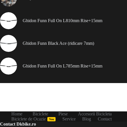
Ghidon Funn Full On L810mm Rise+15mm
Ghidon Funn Black Ace (ridicare 7mm)
Ghidon Funn Full On L785mm Rise+15mm
Home
Biciclete
Piese
Accesorii Bicicleta
Biciclete de Ocazie
Service
Blog
Contact
Nou
Contact Dkbike.ro