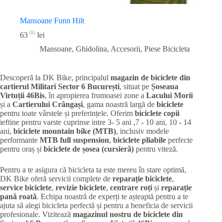
Mansoane Funn Hilt
00
63
lei
Mansoane, Ghidolina, Accesorii
,
Piese Bicicleta
Descoperă la DK Bike, principalul
magazin de biciclete din
cartierul Militari
Sector 6 București
, situat pe
Șoseaua
Virtuții 46Bis
, în apropierea frumoasei zone a
Lacului Morii
și a
Cartierului Crângași
, gama noastră largă de
biciclete
pentru toate vârstele și preferințele. Oferim
biciclete copii
ieftine pentru varste cuprinse intre 3- 5 ani ,7 - 10 ani, 10 - 14
ani,
biciclete mountain bike (MTB)
, inclusiv modele
performante
MTB full suspension
,
biciclete pliabile
perfecte
pentru oraș și
biciclete de șosea (cursieră)
pentru viteză.
Pentru a te asigura că bicicleta ta este mereu în stare optimă,
DK Bike oferă servicii complete de
reparație biciclete
,
service biciclete
,
revizie biciclete
,
centrare roți
și
reparație
pană roată
. Echipa noastră de experți te așteaptă pentru a te
ajuta să alegi bicicleta perfectă și pentru a beneficia de servicii
profesionale. Vizitează
magazinul nostru de biciclete din