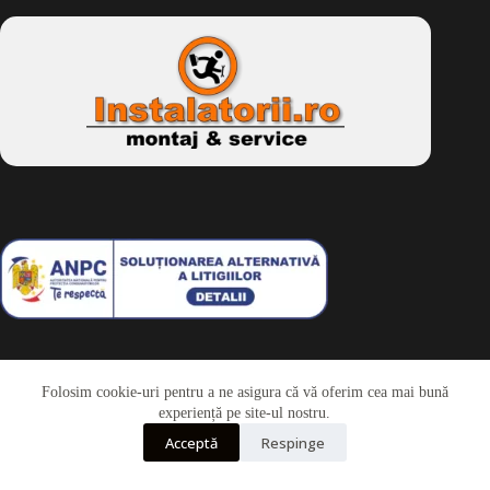
Folosim cookie-uri pentru a ne asigura că vă oferim cea mai bună
Telefon
experiență pe site-ul nostru.
Acceptă
Respinge
Whatsapp
Drepturi de autor © 2026 - Dkbike.ro
powered by
wdesigner.ro