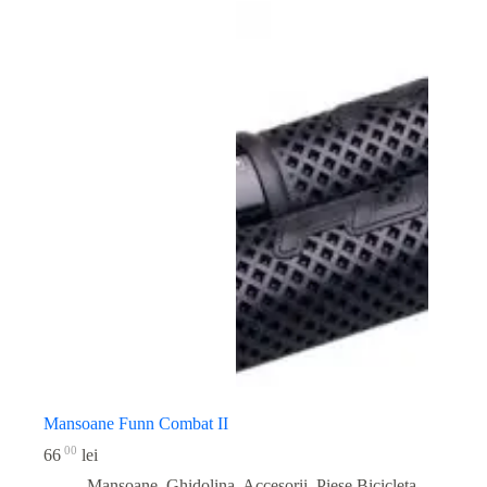
Mansoane Funn Combat II
00
66
lei
Mansoane, Ghidolina, Accesorii
,
Piese Bicicleta