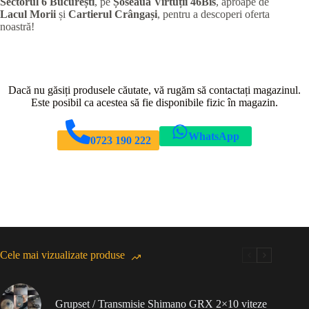
Sectorul 6 București
, pe
Șoseaua Virtuții 46Bis
, aproape de
Lacul Morii
și
Cartierul Crângași
, pentru a descoperi oferta
noastră!
Dacă nu găsiți produsele căutate, vă rugăm să contactați magazinul.
Este posibil ca acestea să fie disponibile fizic în magazin.
WhatsApp
0723 190 222
Cele mai vizualizate produse
Grupset / Transmisie Shimano GRX 2×10 viteze