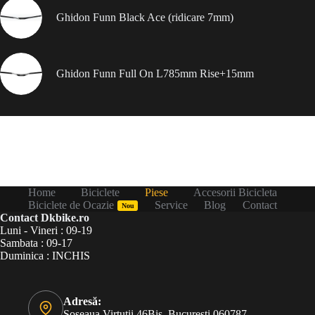
Ghidon Funn Black Ace (ridicare 7mm)
Ghidon Funn Full On L785mm Rise+15mm
Home
Biciclete
Piese
Accesorii Bicicleta
Biciclete de Ocazie
Service
Blog
Contact
Nou
Contact Dkbike.ro
Luni - Vineri : 09-19
Sambata : 09-17
Duminica : INCHIS
Adresă:
Șoseaua Virtuții 46Bis, București 060787