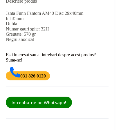
Descriere produs
Janta Funn Fantom AM40 Disc 29x40mm
Int 35mm
Dubla
Numar gauri spite: 32H
Greutate: 570 gr.
Negru anodizat
Esti interesat sau ai intrebari despre acest produs?
Suna-ne!
031 826 0120
Intreaba-ne pe Whatsapp!