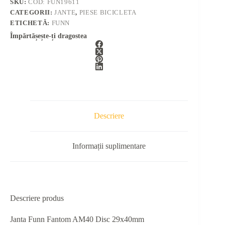
SKU:
COD: FUN19611
CATEGORII:
JANTE
,
PIESE BICICLETA
ETICHETĂ:
FUNN
Împărtășește-ți dragostea
Descriere
Informații suplimentare
Descriere produs
Janta Funn Fantom AM40 Disc 29x40mm