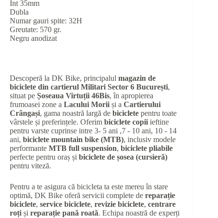
Int 35mm
Dubla
Numar gauri spite: 32H
Greutate: 570 gr.
Negru anodizat
Descoperă la DK Bike, principalul
magazin de
biciclete din cartierul Militari Sector 6 București
,
situat pe
Șoseaua Virtuții 46Bis
, în apropierea
frumoasei zone a
Lacului Morii
și a
Cartierului
Crângași
, gama noastră largă de
biciclete
pentru toate
vârstele și preferințele. Oferim
biciclete copii
ieftine
pentru varste cuprinse intre 3- 5 ani ,7 - 10 ani, 10 - 14
ani,
biciclete mountain bike (MTB)
, inclusiv modele
performante
MTB full suspension
,
biciclete pliabile
perfecte pentru oraș și
biciclete de șosea (cursieră)
pentru viteză.
Pentru a te asigura că bicicleta ta este mereu în stare
optimă, DK Bike oferă servicii complete de
reparație
biciclete
,
service biciclete
,
revizie biciclete
,
centrare
roți
și
reparație pană roată
. Echipa noastră de experți