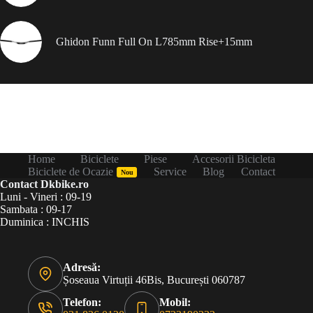
Ghidon Funn Full On L785mm Rise+15mm
Home
Biciclete
Piese
Accesorii Bicicleta
Biciclete de Ocazie
Service
Blog
Contact
Nou
Contact Dkbike.ro
Luni - Vineri : 09-19
Sambata : 09-17
Duminica : INCHIS
Adresă:
Șoseaua Virtuții 46Bis, București 060787
Telefon:
Mobil: