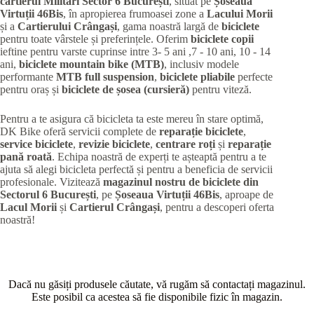
cartierul Militari
Sector 6 București
, situat pe
Șoseaua
Virtuții 46Bis
, în apropierea frumoasei zone a
Lacului Morii
și a
Cartierului Crângași
, gama noastră largă de
biciclete
pentru toate vârstele și preferințele. Oferim
biciclete copii
ieftine pentru varste cuprinse intre 3- 5 ani ,7 - 10 ani, 10 - 14
ani,
biciclete mountain bike (MTB)
, inclusiv modele
performante
MTB full suspension
,
biciclete pliabile
perfecte
pentru oraș și
biciclete de șosea (cursieră)
pentru viteză.
Pentru a te asigura că bicicleta ta este mereu în stare optimă,
DK Bike oferă servicii complete de
reparație biciclete
,
service biciclete
,
revizie biciclete
,
centrare roți
și
reparație
pană roată
. Echipa noastră de experți te așteaptă pentru a te
ajuta să alegi bicicleta perfectă și pentru a beneficia de servicii
profesionale. Vizitează
magazinul nostru de biciclete din
Sectorul 6 București
, pe
Șoseaua Virtuții 46Bis
, aproape de
Lacul Morii
și
Cartierul Crângași
, pentru a descoperi oferta
noastră!
Dacă nu găsiți produsele căutate, vă rugăm să contactați magazinul.
Este posibil ca acestea să fie disponibile fizic în magazin.