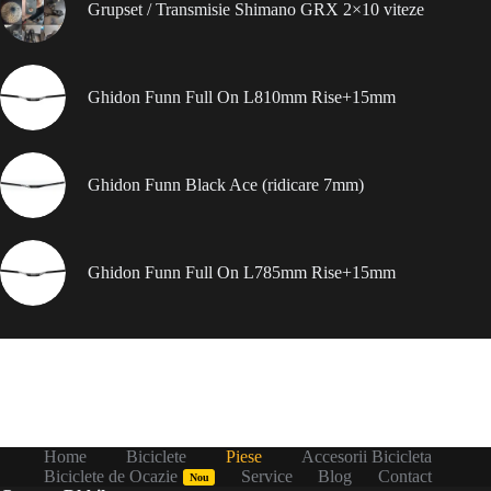
Grupset / Transmisie Shimano GRX 2×10 viteze
Ghidon Funn Full On L810mm Rise+15mm
Ghidon Funn Black Ace (ridicare 7mm)
Ghidon Funn Full On L785mm Rise+15mm
Home
Biciclete
Piese
Accesorii Bicicleta
Biciclete de Ocazie
Service
Blog
Contact
Nou