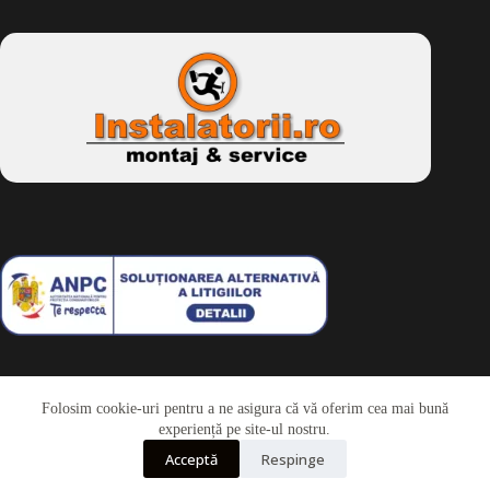
Folosim cookie-uri pentru a ne asigura că vă oferim cea mai bună
Telefon
experiență pe site-ul nostru.
Acceptă
Respinge
Whatsapp
Drepturi de autor © 2026 - Dkbike.ro
powered by
wdesigner.ro