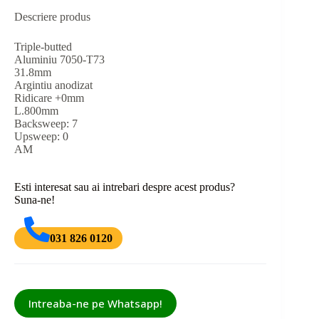
Descriere produs
Triple-butted
Aluminiu 7050-T73
31.8mm
Argintiu anodizat
Ridicare +0mm
L.800mm
Backsweep: 7
Upsweep: 0
AM
Esti interesat sau ai intrebari despre acest produs?
Suna-ne!
031 826 0120
Intreaba-ne pe Whatsapp!