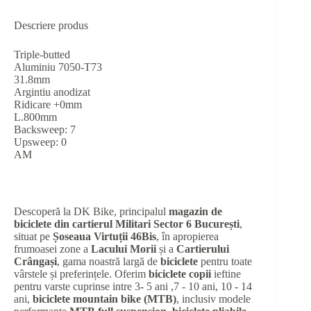
Descriere produs
Triple-butted
Aluminiu 7050-T73
31.8mm
Argintiu anodizat
Ridicare +0mm
L.800mm
Backsweep: 7
Upsweep: 0
AM
Descoperă la DK Bike, principalul
magazin de
biciclete din cartierul Militari Sector 6 București
,
situat pe
Șoseaua Virtuții 46Bis
, în apropierea
frumoasei zone a
Lacului Morii
și a
Cartierului
Crângași
, gama noastră largă de
biciclete
pentru toate
vârstele și preferințele. Oferim
biciclete copii
ieftine
pentru varste cuprinse intre 3- 5 ani ,7 - 10 ani, 10 - 14
ani,
biciclete mountain bike (MTB)
, inclusiv modele