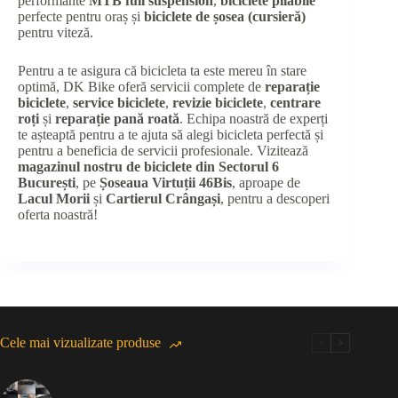
performante
MTB full suspension
,
biciclete pliabile
perfecte pentru oraș și
biciclete de șosea (cursieră)
pentru viteză.
Pentru a te asigura că bicicleta ta este mereu în stare
optimă, DK Bike oferă servicii complete de
reparație
biciclete
,
service biciclete
,
revizie biciclete
,
centrare
roți
și
reparație pană roată
. Echipa noastră de experți
te așteaptă pentru a te ajuta să alegi bicicleta perfectă și
pentru a beneficia de servicii profesionale. Vizitează
magazinul nostru de biciclete din Sectorul 6
București
, pe
Șoseaua Virtuții 46Bis
, aproape de
Lacul Morii
și
Cartierul Crângași
, pentru a descoperi
oferta noastră!
Cele mai vizualizate produse