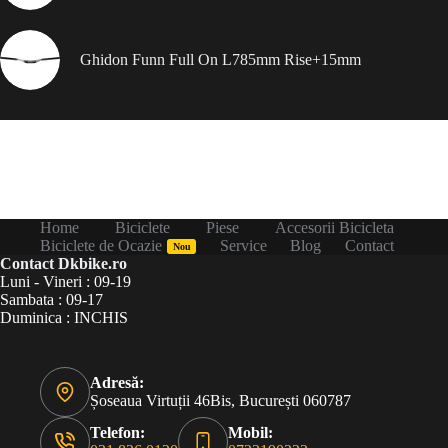
Ghidon Funn Full On L785mm Rise+15mm
Home
Biciclete
Piese
Accesorii Bicicleta
Biciclete de Ocazie
Service
Blog
Contact
Nou
Contact Dkbike.ro
Luni - Vineri : 09-19
Sambata : 09-17
Duminica : INCHIS
Adresă:
Șoseaua Virtuții 46Bis, București 060787
Telefon:
Mobil: