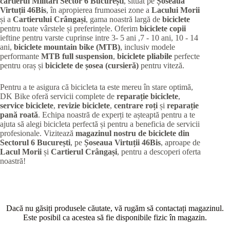
cartierul Militari
Sector 6 București
, situat pe
Șoseaua
Virtuții 46Bis
, în apropierea frumoasei zone a
Lacului Morii
și a
Cartierului Crângași
, gama noastră largă de
biciclete
pentru toate vârstele și preferințele. Oferim
biciclete copii
ieftine pentru varste cuprinse intre 3- 5 ani ,7 - 10 ani, 10 - 14
ani,
biciclete mountain bike (MTB)
, inclusiv modele
performante
MTB full suspension
,
biciclete pliabile
perfecte
pentru oraș și
biciclete de șosea (cursieră)
pentru viteză.
Pentru a te asigura că bicicleta ta este mereu în stare optimă,
DK Bike oferă servicii complete de
reparație biciclete
,
service biciclete
,
revizie biciclete
,
centrare roți
și
reparație
pană roată
. Echipa noastră de experți te așteaptă pentru a te
ajuta să alegi bicicleta perfectă și pentru a beneficia de servicii
profesionale. Vizitează
magazinul nostru de biciclete din
Sectorul 6 București
, pe
Șoseaua Virtuții 46Bis
, aproape de
Lacul Morii
și
Cartierul Crângași
, pentru a descoperi oferta
noastră!
Dacă nu găsiți produsele căutate, vă rugăm să contactați magazinul.
Este posibil ca acestea să fie disponibile fizic în magazin.