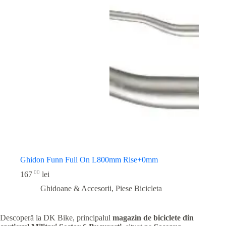
Ghidon Funn Full On L800mm Rise+0mm
00
167
lei
Ghidoane & Accesorii
,
Piese Bicicleta
Descoperă la DK Bike, principalul
magazin de biciclete din