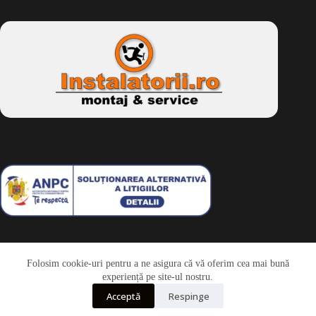
Folosim cookie-uri pentru a ne asigura că vă oferim cea mai bună
Telefon
experiență pe site-ul nostru.
Acceptă
Respinge
Whatsapp
Drepturi de autor © 2026 - Dkbike.ro
powered by
wdesigner.ro