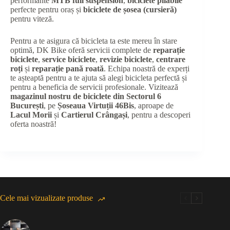
performante
MTB full suspension
,
biciclete pliabile
perfecte pentru oraș și
biciclete de șosea (cursieră)
pentru viteză.
Pentru a te asigura că bicicleta ta este mereu în stare
optimă, DK Bike oferă servicii complete de
reparație
biciclete
,
service biciclete
,
revizie biciclete
,
centrare
roți
și
reparație pană roată
. Echipa noastră de experți
te așteaptă pentru a te ajuta să alegi bicicleta perfectă și
pentru a beneficia de servicii profesionale. Vizitează
magazinul nostru de biciclete din Sectorul 6
București
, pe
Șoseaua Virtuții 46Bis
, aproape de
Lacul Morii
și
Cartierul Crângași
, pentru a descoperi
oferta noastră!
Cele mai vizualizate produse