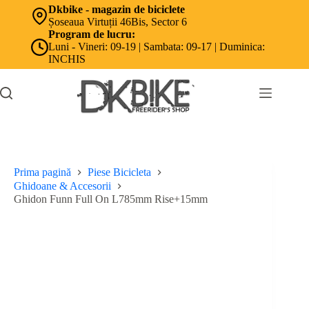
Sari
Dkbike - magazin de biciclete
la
Șoseaua Virtuții 46Bis, Sector 6
conținut
Program de lucru:
Luni - Vineri: 09-19 | Sambata: 09-17 | Duminica:
INCHIS
Prima pagină
Piese Bicicleta
Ghidoane & Accesorii
Ghidon Funn Full On L785mm Rise+15mm