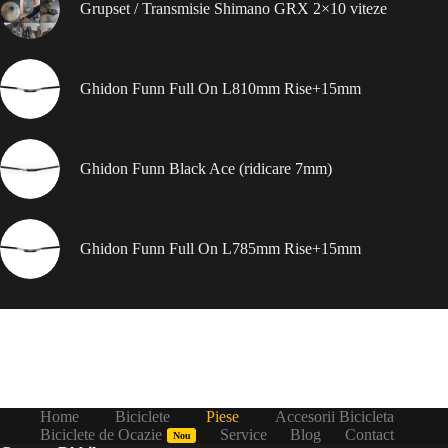
Grupset / Transmisie Shimano GRX 2×10 viteze
Ghidon Funn Full On L810mm Rise+15mm
Ghidon Funn Black Ace (ridicare 7mm)
Ghidon Funn Full On L785mm Rise+15mm
Home
Biciclete
Piese
Accesorii Bicicleta
Biciclete de Ocazie
Service
Blog
Contact
Nou