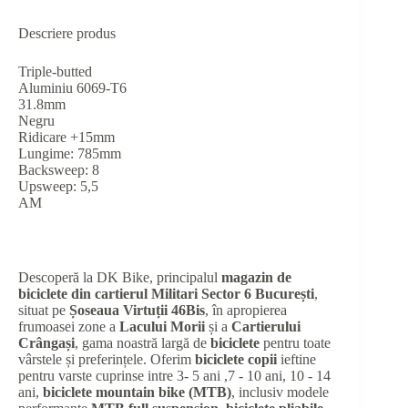
Descriere produs
Triple-butted
Aluminiu 6069-T6
31.8mm
Negru
Ridicare +15mm
Lungime: 785mm
Backsweep: 8
Upsweep: 5,5
AM
Descoperă la DK Bike, principalul
magazin de
biciclete din cartierul Militari Sector 6 București
,
situat pe
Șoseaua Virtuții 46Bis
, în apropierea
frumoasei zone a
Lacului Morii
și a
Cartierului
Crângași
, gama noastră largă de
biciclete
pentru toate
vârstele și preferințele. Oferim
biciclete copii
ieftine
pentru varste cuprinse intre 3- 5 ani ,7 - 10 ani, 10 - 14
ani,
biciclete mountain bike (MTB)
, inclusiv modele