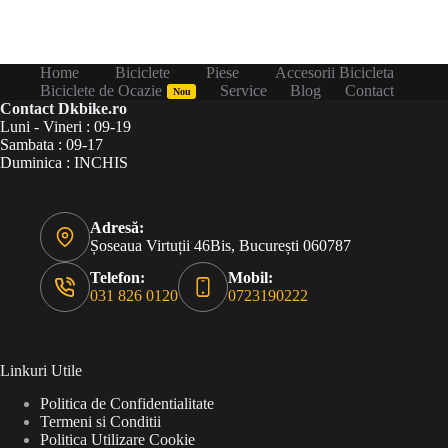
Home
Biciclete
Piese
Accesorii Bicicleta
Biciclete de Ocazie
Service
Blog
Contact
Nou
Contact Dkbike.ro
Luni - Vineri : 09-19
Sambata : 09-17
Duminica : INCHIS
Adresă:
Șoseaua Virtuții 46Bis, București 060787
Telefon:
Mobil:
031 826 0120
0723190222
Linkuri Utile
Politica de Confidentialitate
Termeni si Conditii
Politica Utilizare Cookie