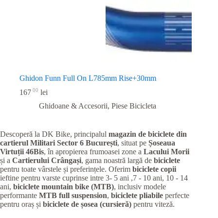
Ghidon Funn Full On L785mm Rise+30mm
00
167
lei
Ghidoane & Accesorii
,
Piese Bicicleta
Descoperă la DK Bike, principalul
magazin de biciclete din
cartierul Militari
Sector 6 București
, situat pe
Șoseaua
Virtuții 46Bis
, în apropierea frumoasei zone a
Lacului Morii
și a
Cartierului Crângași
, gama noastră largă de
biciclete
pentru toate vârstele și preferințele. Oferim
biciclete copii
ieftine pentru varste cuprinse intre 3- 5 ani ,7 - 10 ani, 10 - 14
ani,
biciclete mountain bike (MTB)
, inclusiv modele
performante
MTB full suspension
,
biciclete pliabile
perfecte
pentru oraș și
biciclete de șosea (cursieră)
pentru viteză.