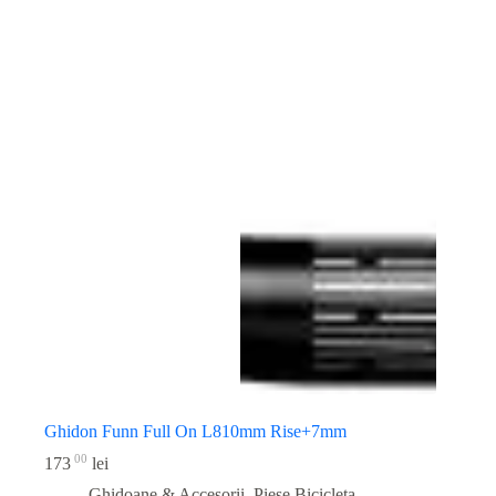
Ghidon Funn Full On L810mm Rise+7mm
00
173
lei
Ghidoane & Accesorii
,
Piese Bicicleta