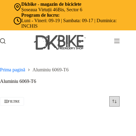
Sari
Dkbike - magazin de biciclete
la
Șoseaua Virtuții 46Bis, Sector 6
conținut
Program de lucru:
Luni - Vineri: 09-19 | Sambata: 09-17 | Duminica:
INCHIS
Prima pagină
Aluminiu 6069-T6
Aluminiu 6069-T6
FILTRE