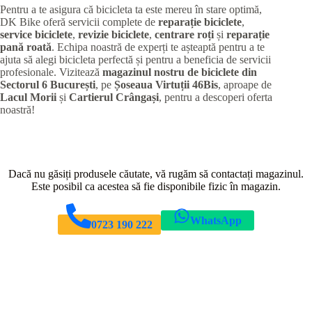
Pentru a te asigura că bicicleta ta este mereu în stare optimă,
DK Bike oferă servicii complete de
reparație biciclete
,
service biciclete
,
revizie biciclete
,
centrare roți
și
reparație
pană roată
. Echipa noastră de experți te așteaptă pentru a te
ajuta să alegi bicicleta perfectă și pentru a beneficia de servicii
profesionale. Vizitează
magazinul nostru de biciclete din
Sectorul 6 București
, pe
Șoseaua Virtuții 46Bis
, aproape de
Lacul Morii
și
Cartierul Crângași
, pentru a descoperi oferta
noastră!
Dacă nu găsiți produsele căutate, vă rugăm să contactați magazinul.
Este posibil ca acestea să fie disponibile fizic în magazin.
WhatsApp
0723 190 222