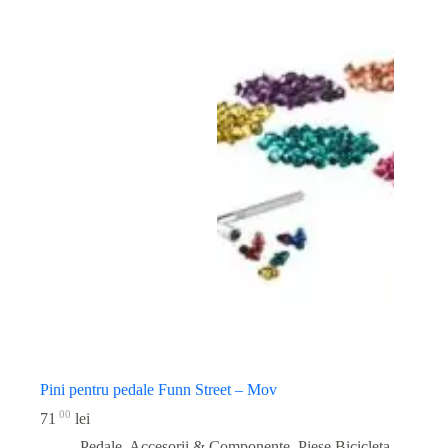
Pini pentru pedale Funn Street – Mov
00
71
lei
Pedale, Accesorii & Componente
,
Piese Bicicleta