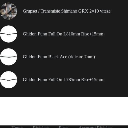
Grupset / Transmisie Shimano GRX 2×10 viteze
Ghidon Funn Full On L810mm Rise+15mm
Ghidon Funn Black Ace (ridicare 7mm)
Ghidon Funn Full On L785mm Rise+15mm
Home
Biciclete
Piese
Accesorii Bicicleta