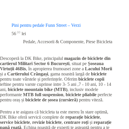
Pini pentru pedale Funn Street – Verzi
00
56
lei
Pedale, Accesorii & Componente
,
Piese Bicicleta
Descoperă la DK Bike, principalul
magazin de biciclete din
cartierul Militari
Sector 6 București
, situat pe
Șoseaua
Virtuții 46Bis
, în apropierea frumoasei zone a
Lacului Morii
și a
Cartierului Crângași
, gama noastră largă de
biciclete
pentru toate vârstele și preferințele. Oferim
biciclete copii
ieftine pentru varste cuprinse intre 3- 5 ani ,7 - 10 ani, 10 - 14
ani,
biciclete mountain bike (MTB)
, inclusiv modele
performante
MTB full suspension
,
biciclete pliabile
perfecte
pentru oraș și
biciclete de șosea (cursieră)
pentru viteză.
Pentru a te asigura că bicicleta ta este mereu în stare optimă,
DK Bike oferă servicii complete de
reparație biciclete
,
service biciclete
,
revizie biciclete
,
centrare roți
și
reparație
pană roată
. Echipa noastră de experți te așteaptă pentru a te