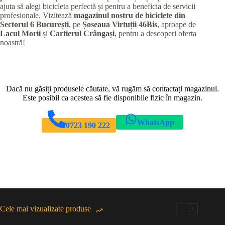
ajuta să alegi bicicleta perfectă și pentru a beneficia de servicii
profesionale. Vizitează
magazinul nostru de biciclete din
Sectorul 6 București
, pe
Șoseaua Virtuții 46Bis
, aproape de
Lacul Morii
și
Cartierul Crângași
, pentru a descoperi oferta
noastră!
Dacă nu găsiți produsele căutate, vă rugăm să contactați magazinul.
Este posibil ca acestea să fie disponibile fizic în magazin.
WhatsApp
0723 190 222
Cele mai vizualizate produse