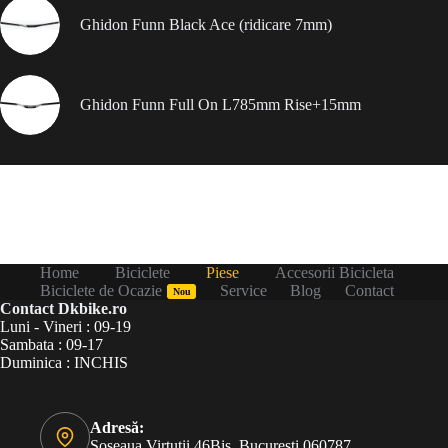
Ghidon Funn Black Ace (ridicare 7mm)
Ghidon Funn Full On L785mm Rise+15mm
Home
Biciclete
Piese
Accesorii Bicicleta
Biciclete de Ocazie
Service
Blog
Contact
Nou
Contact Dkbike.ro
Luni - Vineri : 09-19
Sambata : 09-17
Duminica : INCHIS
Adresă:
Șoseaua Virtuții 46Bis, București 060787