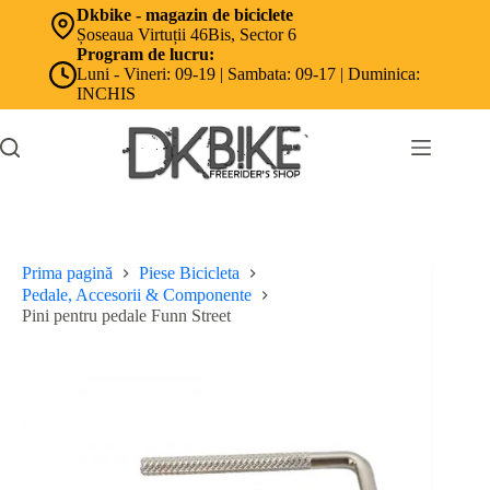
Sari
Dkbike - magazin de biciclete
la
Șoseaua Virtuții 46Bis, Sector 6
conținut
Program de lucru:
Luni - Vineri: 09-19 | Sambata: 09-17 | Duminica:
INCHIS
Prima pagină
Piese Bicicleta
Pedale, Accesorii & Componente
Pini pentru pedale Funn Street