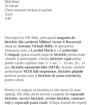
M4x4mm
50 bucati
Cheie montare inclusa in pachet
Aurii
AM
Descoperă la DK Bike, principalul
magazin de
biciclete din cartierul Militari Sector 6 București
,
situat pe
Șoseaua Virtuții 46Bis
, în apropierea
frumoasei zone a
Lacului Morii
și a
Cartierului
Crângași
, gama noastră largă de
biciclete
pentru toate
vârstele și preferințele. Oferim
biciclete copii
ieftine
pentru varste cuprinse intre 3- 5 ani ,7 - 10 ani, 10 - 14
ani,
biciclete mountain bike (MTB)
, inclusiv modele
performante
MTB full suspension
,
biciclete pliabile
perfecte pentru oraș și
biciclete de șosea (cursieră)
pentru viteză.
Pentru a te asigura că bicicleta ta este mereu în stare
optimă, DK Bike oferă servicii complete de
reparație
biciclete
,
service biciclete
,
revizie biciclete
,
centrare
roți
și
reparație pană roată
. Echipa noastră de experți