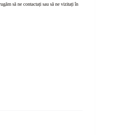
ă rugăm să ne contactați sau
să
ne vizitați în