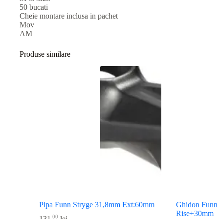
50 bucati
Cheie montare inclusa in pachet
Mov
AM
Produse similare
Pipa Funn Stryge 31,8mm Ext:60mm
Ghidon Funn
Rise+30mm
00
131
lei