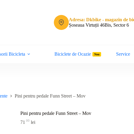
Adresa: Dkbike - magazin de bic
Șoseaua Virtuții 46Bis, Sector 6
orii Bicicleta
Biciclete de Ocazie
Service
Nou
ente
Pini pentru pedale Funn Street – Mov
Pini pentru pedale Funn Street – Mov
00
71
lei