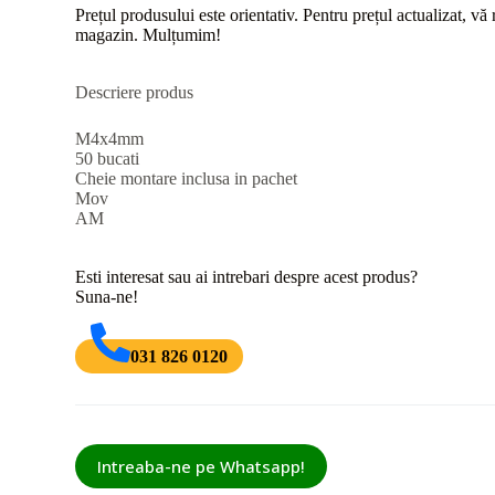
Prețul produsului este orientativ. Pentru prețul actualizat, v
magazin. Mulțumim!
Descriere produs
M4x4mm
50 bucati
Cheie montare inclusa in pachet
Mov
AM
Esti interesat sau ai intrebari despre acest produs?
Suna-ne!
031 826 0120
Intreaba-ne pe Whatsapp!