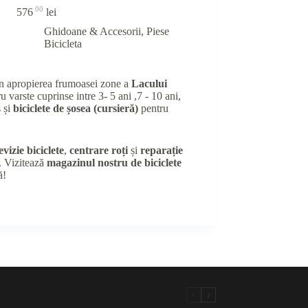
00
576
lei
Ghidoane & Accesorii
,
Piese
Bicicleta
în apropierea frumoasei zone a
Lacului
u varste cuprinse intre 3- 5 ani ,7 - 10 ani,
 și
biciclete de șosea (cursieră)
pentru
evizie biciclete
,
centrare roți
și
reparație
e. Vizitează
magazinul nostru de biciclete
ă!