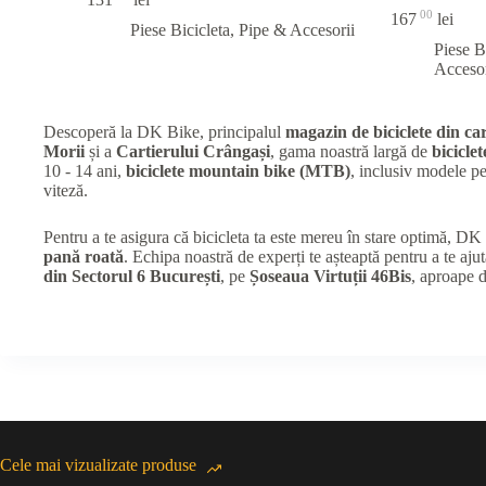
00
167
lei
Piese Bicicleta
,
Pipe & Accesorii
Piese B
Accesor
Descoperă la DK Bike, principalul
magazin de biciclete din car
Morii
și a
Cartierului Crângași
, gama noastră largă de
biciclet
10 - 14 ani,
biciclete mountain bike (MTB)
, inclusiv modele 
viteză.
Pentru a te asigura că bicicleta ta este mereu în stare optimă, D
pană roată
. Echipa noastră de experți te așteaptă pentru a te ajut
din Sectorul 6 București
, pe
Șoseaua Virtuții 46Bis
, aproape 
Cele mai vizualizate produse