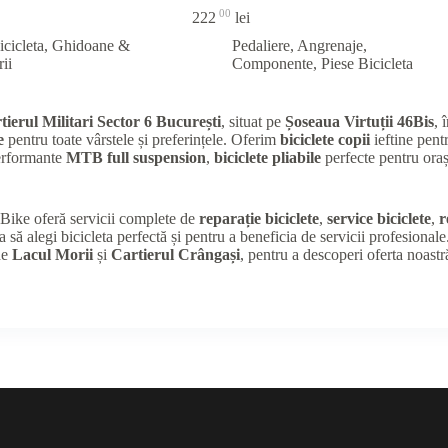
00
222
lei
icicleta
,
Ghidoane &
Pedaliere, Angrenaje,
ii
Componente
,
Piese Bicicleta
tierul Militari Sector 6 București
, situat pe
Șoseaua Virtuții 46Bis
, 
e
pentru toate vârstele și preferințele. Oferim
biciclete copii
ieftine pentr
performante
MTB full suspension
,
biciclete pliabile
perfecte pentru oraș
K Bike oferă servicii complete de
reparație biciclete
,
service biciclete
,
r
a să alegi bicicleta perfectă și pentru a beneficia de servicii profesional
de
Lacul Morii
și
Cartierul Crângași
, pentru a descoperi oferta noastr