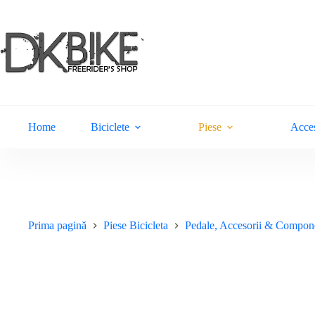
Sari
la
conținut
Home
Biciclete
Piese
Acces
Prima pagină
Piese Bicicleta
Pedale, Accesorii & Compon