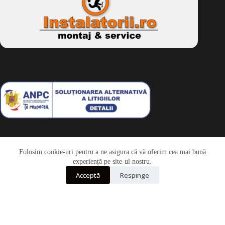
Folosim cookie-uri pentru a ne asigura că vă oferim cea mai bună
Telefon
experiență pe site-ul nostru.
Acceptă
Respinge
Whatsapp
Drepturi de autor © 2026 - Dkbike.ro
powered by
wdesigner.ro