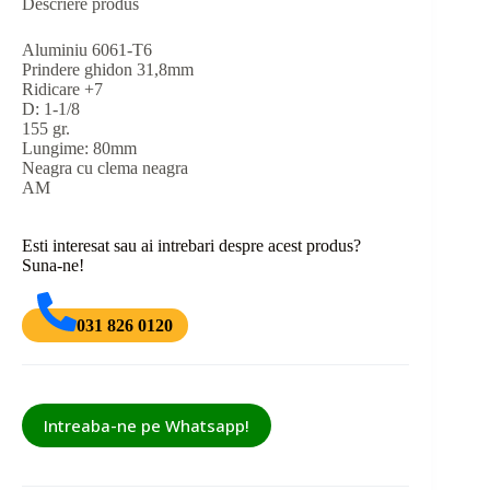
Descriere produs
Aluminiu 6061-T6
Prindere ghidon 31,8mm
Ridicare +7
D: 1-1/8
155 gr.
Lungime: 80mm
Neagra cu clema neagra
AM
Esti interesat sau ai intrebari despre acest produs?
Suna-ne!
031 826 0120
Intreaba-ne pe Whatsapp!