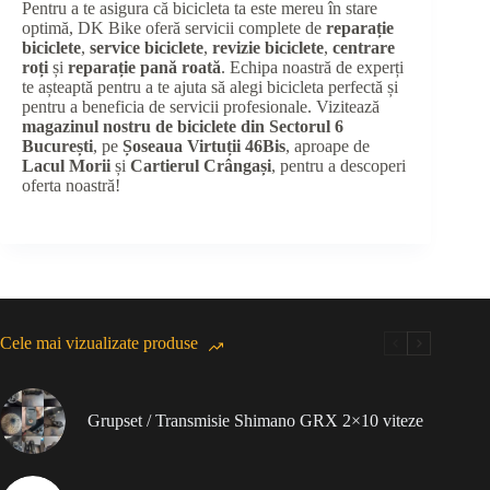
Pentru a te asigura că bicicleta ta este mereu în stare
optimă, DK Bike oferă servicii complete de
reparație
biciclete
,
service biciclete
,
revizie biciclete
,
centrare
roți
și
reparație pană roată
. Echipa noastră de experți
te așteaptă pentru a te ajuta să alegi bicicleta perfectă și
pentru a beneficia de servicii profesionale. Vizitează
magazinul nostru de biciclete din Sectorul 6
București
, pe
Șoseaua Virtuții 46Bis
, aproape de
Lacul Morii
și
Cartierul Crângași
, pentru a descoperi
oferta noastră!
Cele mai vizualizate produse
Grupset / Transmisie Shimano GRX 2×10 viteze