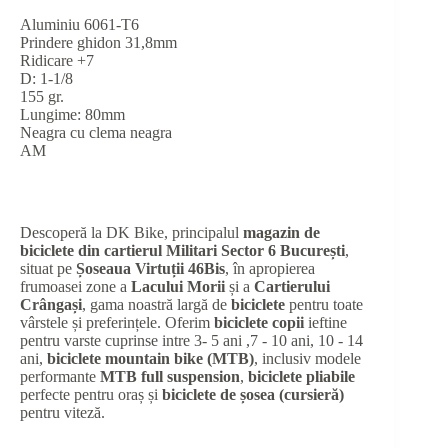
Aluminiu 6061-T6
Prindere ghidon 31,8mm
Ridicare +7
D: 1-1/8
155 gr.
Lungime: 80mm
Neagra cu clema neagra
AM
Descoperă la DK Bike, principalul
magazin de
biciclete din cartierul Militari Sector 6 București
,
situat pe
Șoseaua Virtuții 46Bis
, în apropierea
frumoasei zone a
Lacului Morii
și a
Cartierului
Crângași
, gama noastră largă de
biciclete
pentru toate
vârstele și preferințele. Oferim
biciclete copii
ieftine
pentru varste cuprinse intre 3- 5 ani ,7 - 10 ani, 10 - 14
ani,
biciclete mountain bike (MTB)
, inclusiv modele
performante
MTB full suspension
,
biciclete pliabile
perfecte pentru oraș și
biciclete de șosea (cursieră)
pentru viteză.