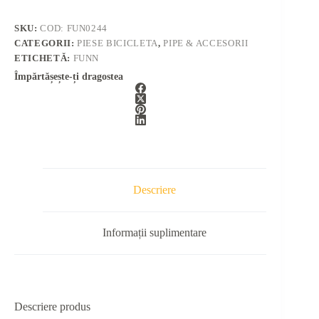
SKU:
COD: FUN0244
CATEGORII:
PIESE BICICLETA
,
PIPE & ACCESORII
ETICHETĂ:
FUNN
Împărtășește-ți dragostea
Descriere
Informații suplimentare
Descriere produs