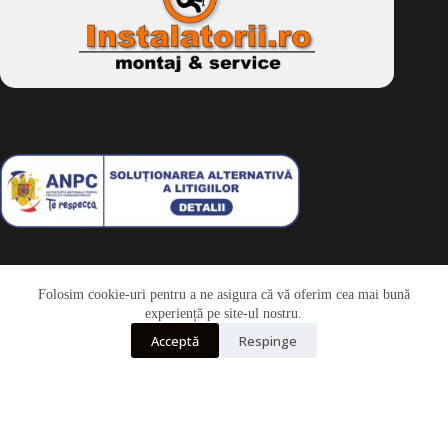
Folosim cookie-uri pentru a ne asigura că vă oferim cea mai bună
Telefon
experiență pe site-ul nostru.
Acceptă
Respinge
Whatsapp
Drepturi de autor © 2026 - Dkbike.ro
powered by
wdesigner.ro