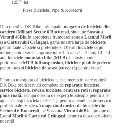
00
125
lei
Piese Bicicleta
,
Pipe & Accesorii
Descoperă la DK Bike, principalul
magazin de biciclete din
cartierul Militari
Sector 6 București
, situat pe
Șoseaua
Virtuții 46Bis
, în apropierea frumoasei zone a
Lacului Morii
și a
Cartierului Crângași
, gama noastră largă de
biciclete
pentru toate vârstele și preferințele. Oferim
biciclete copii
ieftine pentru varste cuprinse intre 3- 5 ani ,7 - 10 ani, 10 - 14
ani,
biciclete mountain bike (MTB)
, inclusiv modele
performante
MTB full suspension
,
biciclete pliabile
perfecte
pentru oraș și
biciclete de șosea (cursieră)
pentru viteză.
Pentru a te asigura că bicicleta ta este mereu în stare optimă,
DK Bike oferă servicii complete de
reparație biciclete
,
service biciclete
,
revizie biciclete
,
centrare roți
și
reparație
pană roată
. Echipa noastră de experți te așteaptă pentru a te
ajuta să alegi bicicleta perfectă și pentru a beneficia de servicii
profesionale. Vizitează
magazinul nostru de biciclete din
Sectorul 6 București
, pe
Șoseaua Virtuții 46Bis
, aproape de
Lacul Morii
și
Cartierul Crângași
, pentru a descoperi oferta
noastră!