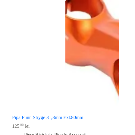
Pipa Funn Stryge 31,8mm Ext:80mm
00
125
lei
Piese Bicicleta
,
Pipe & Accesorii