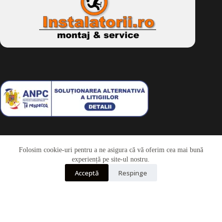
Folosim cookie-uri pentru a ne asigura că vă oferim cea mai bună
Telefon
experiență pe site-ul nostru.
Acceptă
Respinge
Whatsapp
Drepturi de autor © 2026 - Dkbike.ro
powered by
wdesigner.ro