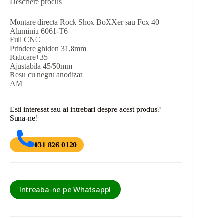
Descriere produs
Montare directa Rock Shox BoXXer sau Fox 40
Aluminiu 6061-T6
Full CNC
Prindere ghidon 31,8mm
Ridicare+35
Ajustabila 45/50mm
Rosu cu negru anodizat
AM
Esti interesat sau ai intrebari despre acest produs?
Suna-ne!
031 826 0120
Intreaba-ne pe Whatsapp!