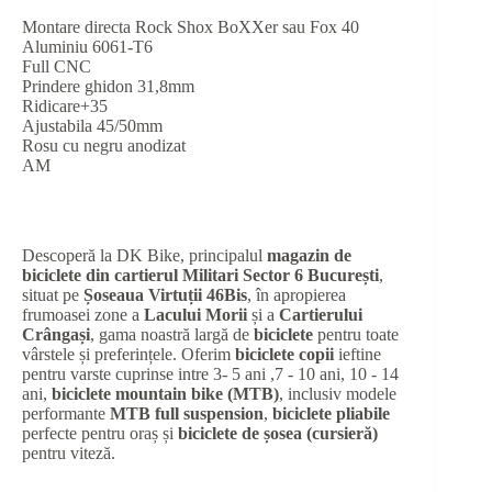
Montare directa Rock Shox BoXXer sau Fox 40
Aluminiu 6061-T6
Full CNC
Prindere ghidon 31,8mm
Ridicare+35
Ajustabila 45/50mm
Rosu cu negru anodizat
AM
Descoperă la DK Bike, principalul
magazin de
biciclete din cartierul Militari Sector 6 București
,
situat pe
Șoseaua Virtuții 46Bis
, în apropierea
frumoasei zone a
Lacului Morii
și a
Cartierului
Crângași
, gama noastră largă de
biciclete
pentru toate
vârstele și preferințele. Oferim
biciclete copii
ieftine
pentru varste cuprinse intre 3- 5 ani ,7 - 10 ani, 10 - 14
ani,
biciclete mountain bike (MTB)
, inclusiv modele
performante
MTB full suspension
,
biciclete pliabile
perfecte pentru oraș și
biciclete de șosea (cursieră)
pentru viteză.