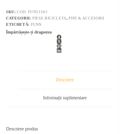
SKU:
COD: FUN53183
CATEGORII:
PIESE BICICLETA
,
PIPE & ACCESORII
ETICHETĂ:
FUNN
Împărtășește-ți dragostea
Descriere
Informații suplimentare
Descriere produs