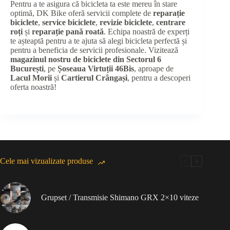
Pentru a te asigura că bicicleta ta este mereu în stare
optimă, DK Bike oferă servicii complete de
reparație
biciclete
,
service biciclete
,
revizie biciclete
,
centrare
roți
și
reparație pană roată
. Echipa noastră de experți
te așteaptă pentru a te ajuta să alegi bicicleta perfectă și
pentru a beneficia de servicii profesionale. Vizitează
magazinul nostru de biciclete din Sectorul 6
București
, pe
Șoseaua Virtuții 46Bis
, aproape de
Lacul Morii
și
Cartierul Crângași
, pentru a descoperi
oferta noastră!
Cele mai vizualizate produse
Grupset / Transmisie Shimano GRX 2×10 viteze