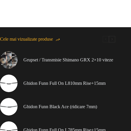
Cele mai vizualizate produse
Grupset / Transmisie Shimano GRX 2×10 viteze
Ghidon Funn Full On L810mm Rise+15mm
Ghidon Funn Black Ace (ridicare 7mm)
Ghidon Funn Full On L785mm Rise+15mm