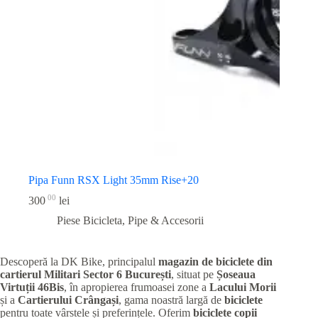
Pipa Funn RSX Light 35mm Rise+20
00
300
lei
Piese Bicicleta
,
Pipe & Accesorii
Descoperă la DK Bike, principalul
magazin de biciclete din
cartierul Militari
Sector 6 București
, situat pe
Șoseaua
Virtuții 46Bis
, în apropierea frumoasei zone a
Lacului Morii
și a
Cartierului Crângași
, gama noastră largă de
biciclete
pentru toate vârstele și preferințele. Oferim
biciclete copii