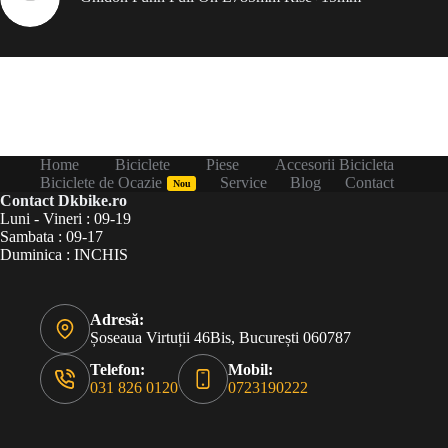
Home
Biciclete
Piese
Accesorii Bicicleta
Biciclete de Ocazie
Service
Blog
Contact
Nou
Contact Dkbike.ro
Luni - Vineri : 09-19
Sambata : 09-17
Duminica : INCHIS
Adresă:
Șoseaua Virtuții 46Bis, București 060787
Telefon:
Mobil:
031 826 0120
0723190222