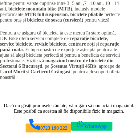
ieftine pentru varste cuprinse intre 3- 5 ani ,7 - 10 ani, 10 - 14
ani,
biciclete mountain bike (MTB)
, inclusiv modele
performante
MTB full suspension
,
biciclete pliabile
perfecte
pentru oraș și
biciclete de șosea (cursieră)
pentru viteză.
Pentru a te asigura că bicicleta ta este mereu în stare optimă,
DK Bike oferă servicii complete de
reparație biciclete
,
service biciclete
,
revizie biciclete
,
centrare roți
și
reparație
pană roată
. Echipa noastră de experți te așteaptă pentru a te
ajuta să alegi bicicleta perfectă și pentru a beneficia de servicii
profesionale. Vizitează
magazinul nostru de biciclete din
Sectorul 6 București
, pe
Șoseaua Virtuții 46Bis
, aproape de
Lacul Morii
și
Cartierul Crângași
, pentru a descoperi oferta
noastră!
Dacă nu găsiți produsele căutate, vă rugăm să contactați magazinul.
Este posibil ca acestea să fie disponibile fizic în magazin.
WhatsApp
0723 190 222