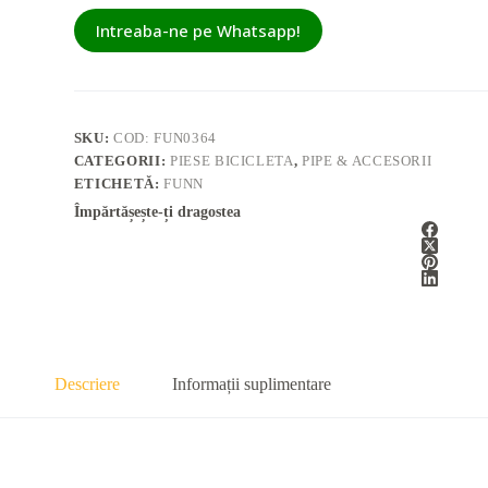
Intreaba-ne pe Whatsapp!
SKU:
COD: FUN0364
CATEGORII:
PIESE BICICLETA
,
PIPE & ACCESORII
ETICHETĂ:
FUNN
Împărtășește-ți dragostea
Descriere
Informații suplimentare