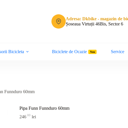
Adresa: Dkbike - magazin de bic
Șoseaua Virtuții 46Bis, Sector 6
orii Bicicleta
Biciclete de Ocazie
Service
Nou
nn Funnduro 60mm
Pipa Funn Funnduro 60mm
00
246
lei