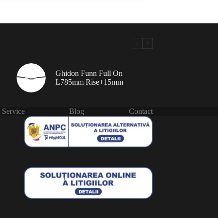
Ghidon Funn Full On
L785mm Rise+15mm
Service
Blog
Contact