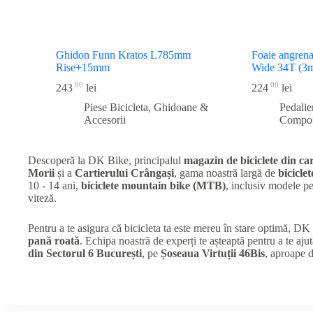
Ghidon Funn Kratos L785mm
Foaie angren
Rise+15mm
Wide 34T (3m
00
00
243
lei
224
lei
Piese Bicicleta
,
Ghidoane &
Pedalie
Accesorii
Compo
Descoperă la DK Bike, principalul
magazin de biciclete din car
Morii
și a
Cartierului Crângași
, gama noastră largă de
biciclet
10 - 14 ani,
biciclete mountain bike (MTB)
, inclusiv modele 
viteză.
Pentru a te asigura că bicicleta ta este mereu în stare optimă, D
pană roată
. Echipa noastră de experți te așteaptă pentru a te ajut
din Sectorul 6 București
, pe
Șoseaua Virtuții 46Bis
, aproape 