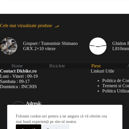
Cele mai vizualizate produse
Grupset / Transmisie Shimano
Ghidon F
GRX 2×10 viteze
L810mm
Home
Biciclete
Piese
A
Contact Dkbike.ro
Linkuri Utile
Luni - Vineri : 09-19
Politica de Con
Sambata : 09-17
Termeni si Con
Duminica : INCHIS
Politica Utiliz
Adresă:
Șoseaua Virtuții 46Bis,
București 060787
Folosim cookie-uri pentru a ne asigura că vă oferim cea
Telefon:
mai bună experiență pe site-ul nostru.
031 826 0120