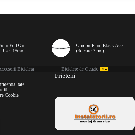
unn Full On
Ghidon Funn Black Ace
 Rise+15mm
(ridicare 7mm)
ccesorii Bicicleta
Biciclete de Ocazie
Nou
Prieteni
fidentialitate
ditii
are Cookie