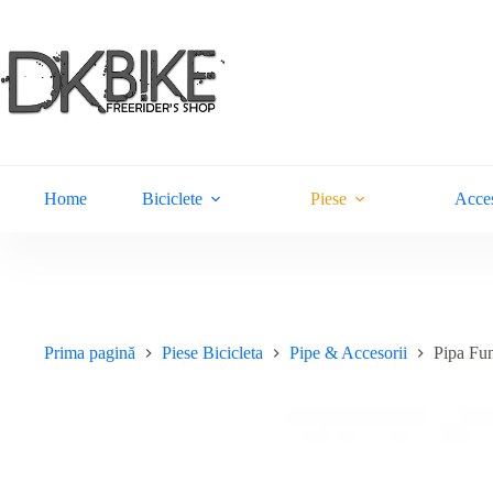
Sari
la
conținut
Home
Biciclete
Piese
Acces
Prima pagină
Piese Bicicleta
Pipe & Accesorii
Pipa Fu