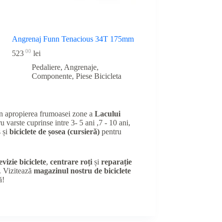
Angrenaj Funn Tenacious 34T 175mm
00
523
lei
Pedaliere, Angrenaje,
Componente
,
Piese Bicicleta
în apropierea frumoasei zone a
Lacului
u varste cuprinse intre 3- 5 ani ,7 - 10 ani,
 și
biciclete de șosea (cursieră)
pentru
evizie biciclete
,
centrare roți
și
reparație
e. Vizitează
magazinul nostru de biciclete
ă!