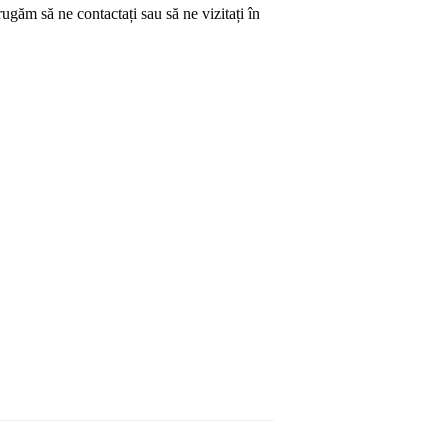
ă rugăm să ne contactați sau
să
ne vizitați în