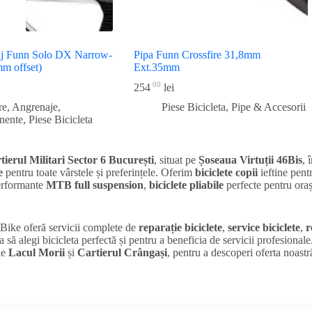
aj Funn Solo DX Narrow-
Pipa Funn Crossfire 31,8mm
m offset)
Ext.35mm
00
254
lei
re, Angrenaje,
Piese Bicicleta
,
Pipe & Accesorii
nente
,
Piese Bicicleta
tierul Militari Sector 6 București
, situat pe
Șoseaua Virtuții 46Bis
, 
e
pentru toate vârstele și preferințele. Oferim
biciclete copii
ieftine pentr
performante
MTB full suspension
,
biciclete pliabile
perfecte pentru oraș
K Bike oferă servicii complete de
reparație biciclete
,
service biciclete
,
r
a să alegi bicicleta perfectă și pentru a beneficia de servicii profesional
de
Lacul Morii
și
Cartierul Crângași
, pentru a descoperi oferta noastr