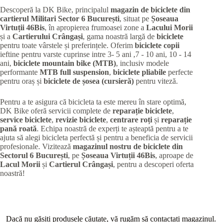
Descoperă la DK Bike, principalul
magazin de biciclete din
cartierul Militari
Sector 6 București
, situat pe
Șoseaua
Virtuții 46Bis
, în apropierea frumoasei zone a
Lacului Morii
și a
Cartierului Crângași
, gama noastră largă de
biciclete
pentru toate vârstele și preferințele. Oferim
biciclete copii
ieftine pentru varste cuprinse intre 3- 5 ani ,7 - 10 ani, 10 - 14
ani,
biciclete mountain bike (MTB)
, inclusiv modele
performante
MTB full suspension
,
biciclete pliabile
perfecte
pentru oraș și
biciclete de șosea (cursieră)
pentru viteză.
Pentru a te asigura că bicicleta ta este mereu în stare optimă,
DK Bike oferă servicii complete de
reparație biciclete
,
service biciclete
,
revizie biciclete
,
centrare roți
și
reparație
pană roată
. Echipa noastră de experți te așteaptă pentru a te
ajuta să alegi bicicleta perfectă și pentru a beneficia de servicii
profesionale. Vizitează
magazinul nostru de biciclete din
Sectorul 6 București
, pe
Șoseaua Virtuții 46Bis
, aproape de
Lacul Morii
și
Cartierul Crângași
, pentru a descoperi oferta
noastră!
Dacă nu găsiți produsele căutate, vă rugăm să contactați magazinul.