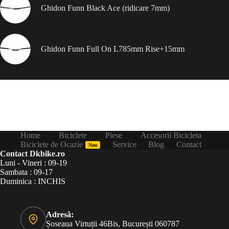
Ghidon Funn Black Ace (ridicare 7mm)
Ghidon Funn Full On L785mm Rise+15mm
Home
Biciclete
Piese
Accesorii Bicicleta
Biciclete de Ocazie
Service
Blog
Contact
Nou
Contact Dkbike.ro
Luni - Vineri : 09-19
Sambata : 09-17
Duminica : INCHIS
Adresă:
Șoseaua Virtuții 46Bis, București 060787