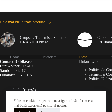
Cele mai vizualizate produse
Grupset / Transmisie Shimano
Ghidon F
GRX 2×10 viteze
L810mm
Home
Biciclete
Piese
A
Contact Dkbike.ro
Linkuri Utile
Luni - Vineri : 09-19
Politica de Con
Sambata : 09-17
Termeni si Con
Duminica : INCHIS
Politica Utiliz
Adresă:
Șoseaua Virtuții 46Bis,
București 060787
Folosim cookie-uri pentru a ne asigura că vă oferim cea
Telefon:
mai bună experiență pe site-ul nostru.
031 826 0120