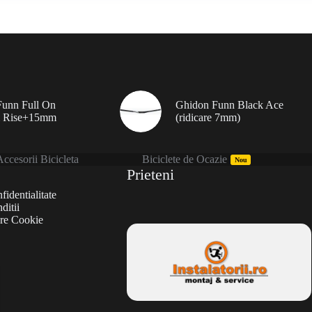
unn Full On
Ghidon Funn Black Ace
 Rise+15mm
(ridicare 7mm)
ccesorii Bicicleta
Biciclete de Ocazie
Nou
Prieteni
fidentialitate
ditii
are Cookie