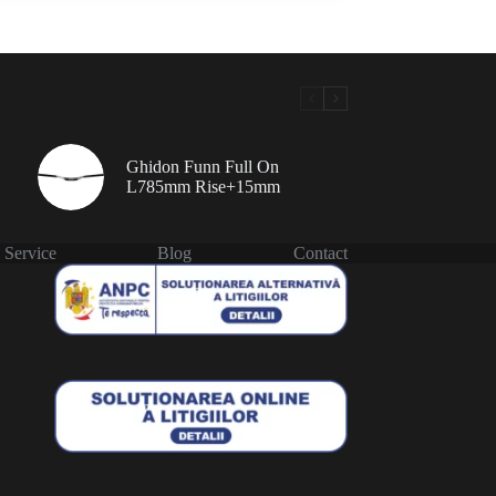
Ghidon Funn Full On
L785mm Rise+15mm
Service
Blog
Contact