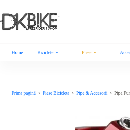
Sari
la
conținut
Home
Biciclete
Piese
Acces
Prima pagină
Piese Bicicleta
Pipe & Accesorii
Pipa Fu