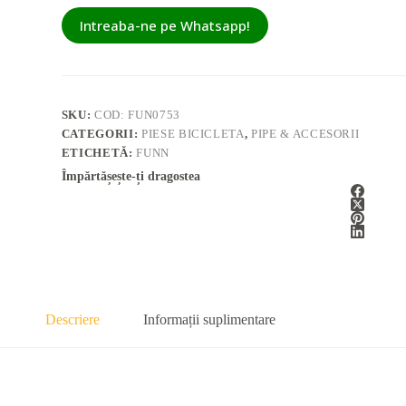
Intreaba-ne pe Whatsapp!
SKU:
COD: FUN0753
CATEGORII:
PIESE BICICLETA
,
PIPE & ACCESORII
ETICHETĂ:
FUNN
Împărtășește-ți dragostea
Descriere
Informații suplimentare