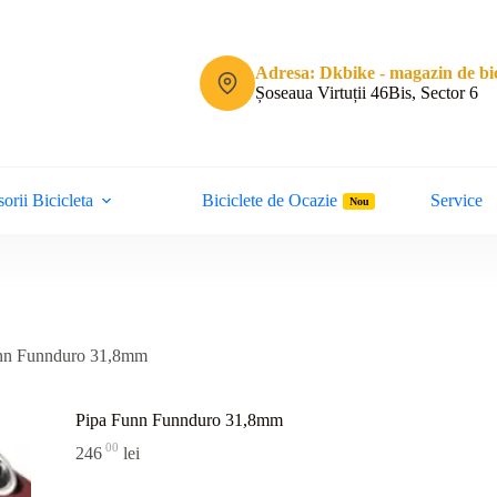
Adresa: Dkbike - magazin de bic
Șoseaua Virtuții 46Bis, Sector 6
orii Bicicleta
Biciclete de Ocazie
Service
Nou
nn Funnduro 31,8mm
Pipa Funn Funnduro 31,8mm
00
246
lei