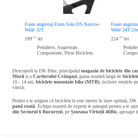
Foaie angrenaj Funn Solo DS Narrow-
Foaie angren
Wide 32T
Wide 34T (3m
00
00
199
lei
224
lei
Pedaliere, Angrenaje,
Pedalie
Componente
,
Piese Bicicleta
Compo
Descoperă la DK Bike, principalul
magazin de biciclete din car
Morii
și a
Cartierului Crângași
, gama noastră largă de
biciclet
10 - 14 ani,
biciclete mountain bike (MTB)
, inclusiv modele 
viteză.
Pentru a te asigura că bicicleta ta este mereu în stare optimă, D
pană roată
. Echipa noastră de experți te așteaptă pentru a te ajut
din Sectorul 6 București
, pe
Șoseaua Virtuții 46Bis
, aproape 