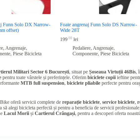
aj Funn Solo DX Narrow-
Foaie angrenaj Funn Solo DS Narrow-
m offset)
Wide 28T
00
199
lei
re, Angrenaje,
Pedaliere, Angrenaje,
nente
,
Piese Bicicleta
Componente
,
Piese Bicicleta
tierul Militari Sector 6 București
, situat pe
Șoseaua Virtuții 46Bis
, 
e
pentru toate vârstele și preferințele. Oferim
biciclete copii
ieftine pentr
performante
MTB full suspension
,
biciclete pliabile
perfecte pentru oraș
K Bike oferă servicii complete de
reparație biciclete
,
service biciclete
,
r
a să alegi bicicleta perfectă și pentru a beneficia de servicii profesional
de
Lacul Morii
și
Cartierul Crângași
, pentru a descoperi oferta noastr