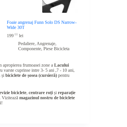
Foaie angrenaj Funn Solo DS Narrow-
Wide 30T
00
199
lei
Pedaliere, Angrenaje,
Componente
,
Piese Bicicleta
în apropierea frumoasei zone a
Lacului
u varste cuprinse intre 3- 5 ani ,7 - 10 ani,
 și
biciclete de șosea (cursieră)
pentru
evizie biciclete
,
centrare roți
și
reparație
e. Vizitează
magazinul nostru de biciclete
ă!