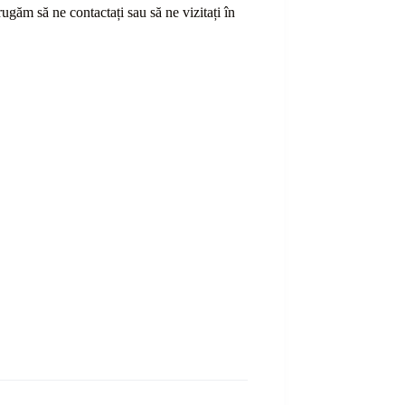
ă rugăm să ne contactați sau
să
ne vizitați în