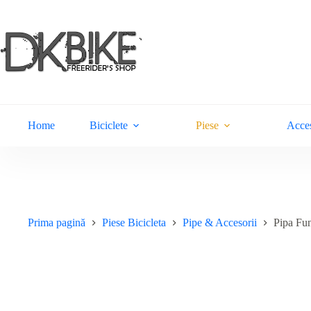
Sari
la
conținut
Home
Biciclete
Piese
Acces
Prima pagină
Piese Bicicleta
Pipe & Accesorii
Pipa Fu