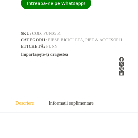
Intreaba-ne pe Whatsapp!
SKU:
COD: FUN0551
CATEGORII:
PIESE BICICLETA
,
PIPE & ACCESORII
ETICHETĂ:
FUNN
Împărtășește-ți dragostea
Descriere
Informații suplimentare