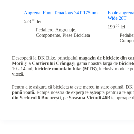
Angrenaj Funn Tenacious 34T 175mm
Foaie angren
Wide 28T
00
523
lei
00
199
lei
Pedaliere, Angrenaje,
Componente
,
Piese Bicicleta
Pedalie
Compo
Descoperă la DK Bike, principalul
magazin de biciclete din car
Morii
și a
Cartierului Crângași
, gama noastră largă de
biciclet
10 - 14 ani,
biciclete mountain bike (MTB)
, inclusiv modele 
viteză.
Pentru a te asigura că bicicleta ta este mereu în stare optimă, D
pană roată
. Echipa noastră de experți te așteaptă pentru a te ajut
din Sectorul 6 București
, pe
Șoseaua Virtuții 46Bis
, aproape 