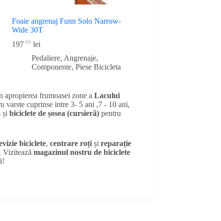
Foaie angrenaj Funn Solo Narrow-
Wide 30T
00
197
lei
Pedaliere, Angrenaje,
Componente
,
Piese Bicicleta
în apropierea frumoasei zone a
Lacului
u varste cuprinse intre 3- 5 ani ,7 - 10 ani,
 și
biciclete de șosea (cursieră)
pentru
evizie biciclete
,
centrare roți
și
reparație
e. Vizitează
magazinul nostru de biciclete
ă!