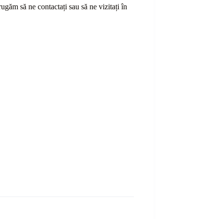
ă rugăm să ne contactați sau
să
ne vizitați în