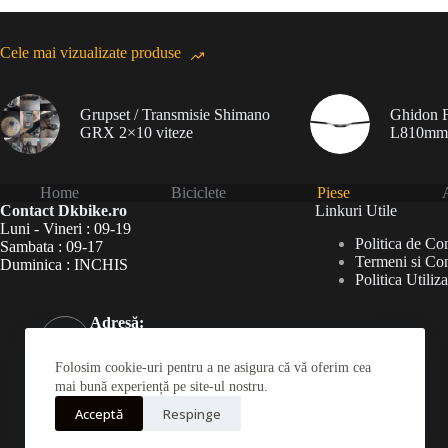
Cele mai vizualizate produse
Grupset / Transmisie Shimano
Ghidon F
GRX 2×10 viteze
L810mm
Home
Biciclete
Piese
A
Contact Dkbike.ro
Linkuri Utile
Luni - Vineri : 09-19
Politica de Con
Sambata : 09-17
Termeni si Con
Duminica : INCHIS
Politica Utiliz
Adresă:
Șoseaua Virtuții 46Bis,
București 060787
Folosim cookie-uri pentru a ne asigura că vă oferim cea
Telefon:
mai bună experiență pe site-ul nostru.
031 826 0120
Acceptă
Respinge
Mobil: