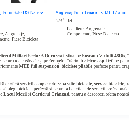
aj Funn Solo DS Narrow-
Angrenaj Funn Tenacious 32T 175mm
00
523
lei
Pedaliere, Angrenaje,
re, Angrenaje,
Componente
,
Piese Bicicleta
nente
,
Piese Bicicleta
tierul Militari Sector 6 București
, situat pe
Șoseaua Virtuții 46Bis
, 
e
pentru toate vârstele și preferințele. Oferim
biciclete copii
ieftine pentr
performante
MTB full suspension
,
biciclete pliabile
perfecte pentru oraș
K Bike oferă servicii complete de
reparație biciclete
,
service biciclete
,
r
a să alegi bicicleta perfectă și pentru a beneficia de servicii profesional
de
Lacul Morii
și
Cartierul Crângași
, pentru a descoperi oferta noastr