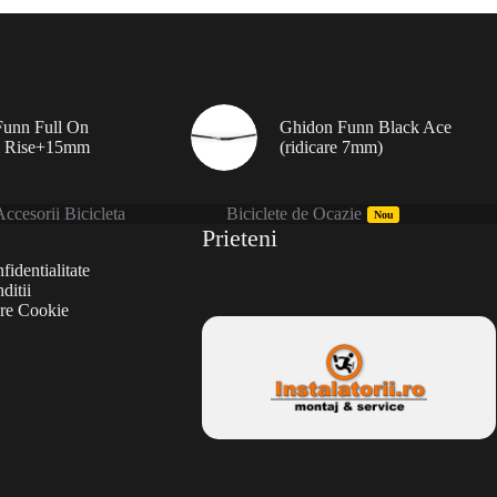
unn Full On
Ghidon Funn Black Ace
 Rise+15mm
(ridicare 7mm)
ccesorii Bicicleta
Biciclete de Ocazie
Nou
Prieteni
fidentialitate
ditii
are Cookie