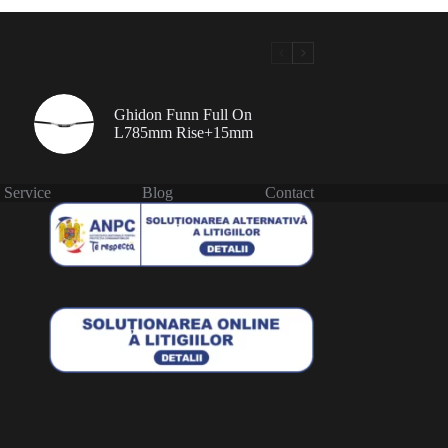
Ghidon Funn Full On
L785mm Rise+15mm
Service
Blog
Contact