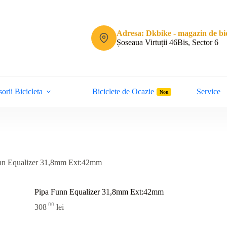
Adresa: Dkbike - magazin de bic
Șoseaua Virtuții 46Bis, Sector 6
orii Bicicleta
Biciclete de Ocazie
Service
Nou
nn Equalizer 31,8mm Ext:42mm
Pipa Funn Equalizer 31,8mm Ext:42mm
00
308
lei