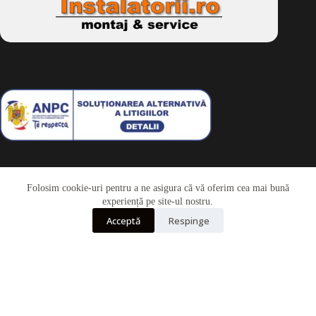
Folosim cookie-uri pentru a ne asigura că vă oferim cea mai bună
Telefon
experiență pe site-ul nostru.
Acceptă
Respinge
Whatsapp
Drepturi de autor © 2026 - Dkbike.ro
powered by
wdesigner.ro