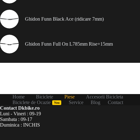
Ghidon Funn Black Ace (ridicare 7mm)
Ghidon Funn Full On L785mm Rise+15mm
Home
Biciclete
Piese
Accesorii Bicicleta
Biciclete de Ocazie
Service
Blog
Contact
Nou
Contact Dkbike.ro
Luni - Vineri : 09-19
Sambata : 09-17
Duminica : INCHIS