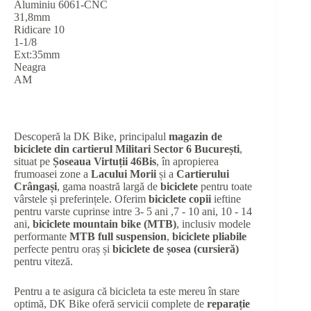
Aluminiu 6061-CNC
31,8mm
Ridicare 10
1-1/8
Ext:35mm
Neagra
AM
Descoperă la DK Bike, principalul
magazin de
biciclete din cartierul Militari Sector 6 București
,
situat pe
Șoseaua Virtuții 46Bis
, în apropierea
frumoasei zone a
Lacului Morii
și a
Cartierului
Crângași
, gama noastră largă de
biciclete
pentru toate
vârstele și preferințele. Oferim
biciclete copii
ieftine
pentru varste cuprinse intre 3- 5 ani ,7 - 10 ani, 10 - 14
ani,
biciclete mountain bike (MTB)
, inclusiv modele
performante
MTB full suspension
,
biciclete pliabile
perfecte pentru oraș și
biciclete de șosea (cursieră)
pentru viteză.
Pentru a te asigura că bicicleta ta este mereu în stare
optimă, DK Bike oferă servicii complete de
reparație