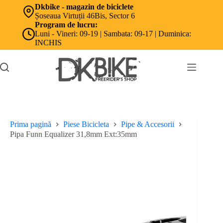
Sari
Dkbike - magazin de biciclete
la
Șoseaua Virtuții 46Bis, Sector 6
conținut
Program de lucru:
Luni - Vineri: 09-19 | Sambata: 09-17 | Duminica:
INCHIS
Prima pagină
Piese Bicicleta
Pipe & Accesorii
Pipa Funn Equalizer 31,8mm Ext:35mm