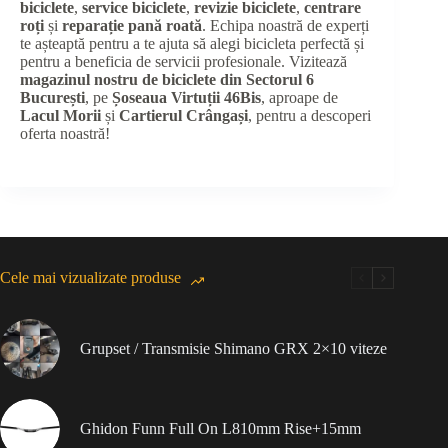
biciclete
,
service biciclete
,
revizie biciclete
,
centrare
roți
și
reparație pană roată
. Echipa noastră de experți
te așteaptă pentru a te ajuta să alegi bicicleta perfectă și
pentru a beneficia de servicii profesionale. Vizitează
magazinul nostru de biciclete din Sectorul 6
București
, pe
Șoseaua Virtuții 46Bis
, aproape de
Lacul Morii
și
Cartierul Crângași
, pentru a descoperi
oferta noastră!
Cele mai vizualizate produse
Grupset / Transmisie Shimano GRX 2×10 viteze
Ghidon Funn Full On L810mm Rise+15mm