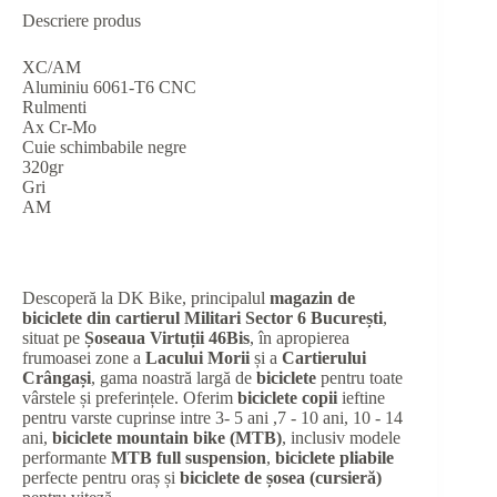
Descriere produs
XC/AM
Aluminiu 6061-T6 CNC
Rulmenti
Ax Cr-Mo
Cuie schimbabile negre
320gr
Gri
AM
Descoperă la DK Bike, principalul
magazin de
biciclete din cartierul Militari Sector 6 București
,
situat pe
Șoseaua Virtuții 46Bis
, în apropierea
frumoasei zone a
Lacului Morii
și a
Cartierului
Crângași
, gama noastră largă de
biciclete
pentru toate
vârstele și preferințele. Oferim
biciclete copii
ieftine
pentru varste cuprinse intre 3- 5 ani ,7 - 10 ani, 10 - 14
ani,
biciclete mountain bike (MTB)
, inclusiv modele
performante
MTB full suspension
,
biciclete pliabile
perfecte pentru oraș și
biciclete de șosea (cursieră)