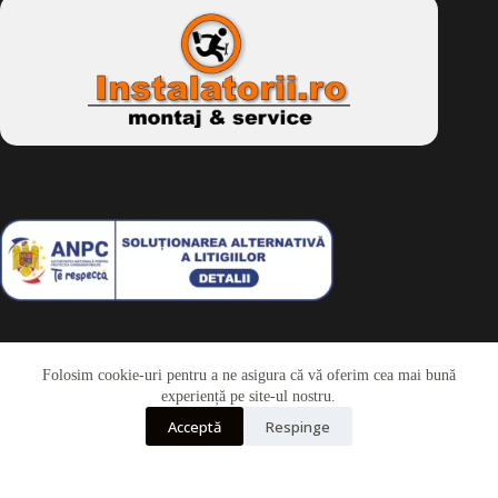
Folosim cookie-uri pentru a ne asigura că vă oferim cea mai bună
Telefon
experiență pe site-ul nostru.
Acceptă
Respinge
Whatsapp
Drepturi de autor © 2026 - Dkbike.ro
powered by
wdesigner.ro