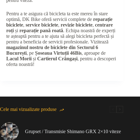
pentru viteză.
Pentru a te asigura că bicicleta ta este mereu în stare
optimă, DK Bike oferă servicii complete de
reparație
biciclete
,
service biciclete
,
revizie biciclete
,
centrare
roți
și
reparație pană roată
. Echipa noastră de experți
te așteaptă pentru a te ajuta să alegi bicicleta perfectă și
pentru a beneficia de servicii profesionale. Vizitează
magazinul nostru de biciclete din Sectorul 6
București
, pe
Șoseaua Virtuții 46Bis
, aproape de
Lacul Morii
și
Cartierul Crângași
, pentru a descoperi
oferta noastră!
Cele mai vizualizate produse
Grupset / Transmisie Shimano GRX 2×10 viteze