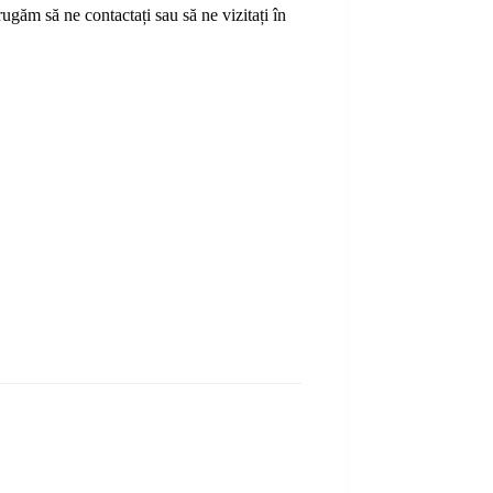
ă rugăm să ne contactați sau
să
ne vizitați în