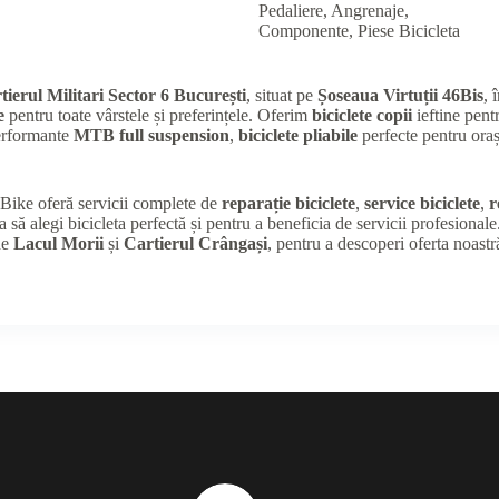
Pedaliere, Angrenaje,
Componente
,
Piese Bicicleta
tierul Militari Sector 6 București
, situat pe
Șoseaua Virtuții 46Bis
, 
e
pentru toate vârstele și preferințele. Oferim
biciclete copii
ieftine pentr
performante
MTB full suspension
,
biciclete pliabile
perfecte pentru oraș
K Bike oferă servicii complete de
reparație biciclete
,
service biciclete
,
r
a să alegi bicicleta perfectă și pentru a beneficia de servicii profesional
de
Lacul Morii
și
Cartierul Crângași
, pentru a descoperi oferta noastr