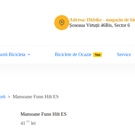
Adresa: Dkbike - magazin de bic
Șoseaua Virtuții 46Bis, Sector 6
orii Bicicleta
Biciclete de Ocazie
Service
Nou
rii
Mansoane Funn Hilt ES
Mansoane Funn Hilt ES
00
41
lei