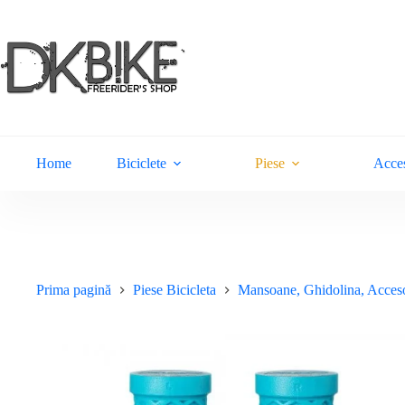
Sari
la
conținut
Home
Biciclete
Piese
Acces
Prima pagină
Piese Bicicleta
Mansoane, Ghidolina, Acceso