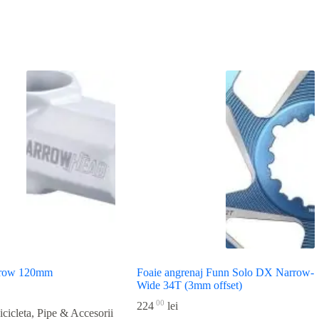
rrow 120mm
Foaie angrenaj Funn Solo DX Narrow-
Wide 34T (3mm offset)
00
224
lei
icicleta
,
Pipe & Accesorii