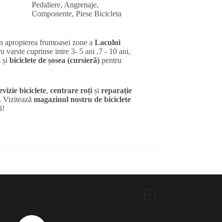
Pedaliere, Angrenaje,
Componente
,
Piese Bicicleta
în apropierea frumoasei zone a
Lacului
u varste cuprinse intre 3- 5 ani ,7 - 10 ani,
 și
biciclete de șosea (cursieră)
pentru
evizie biciclete
,
centrare roți
și
reparație
e. Vizitează
magazinul nostru de biciclete
ă!