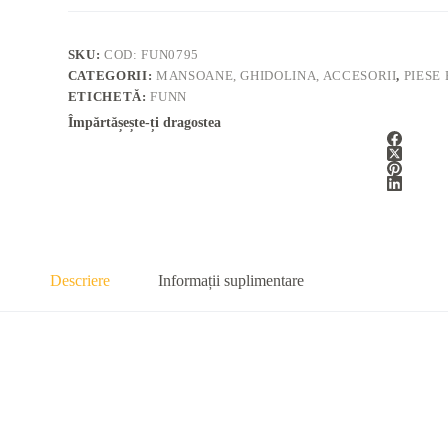
SKU:
COD: FUN0795
CATEGORII:
MANSOANE, GHIDOLINA, ACCESORII
,
PIESE
ETICHETĂ:
FUNN
Împărtășește-ți dragostea
Descriere
Informații suplimentare