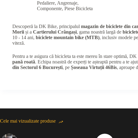
Pedaliere, Angrenaje,
Componente
,
Piese Bicicleta
Descoperă la DK Bike, principalul
magazin de biciclete din car
Morii
și a
Cartierului Crângași
, gama noastră largă de
biciclet
10 - 14 ani,
biciclete mountain bike (MTB)
, inclusiv modele 
viteză.
Pentru a te asigura că bicicleta ta este mereu în stare optimă, D
pană roată
. Echipa noastră de experți te așteaptă pentru a te ajut
din Sectorul 6 București
, pe
Șoseaua Virtuții 46Bis
, aproape 
Cele mai vizualizate produse