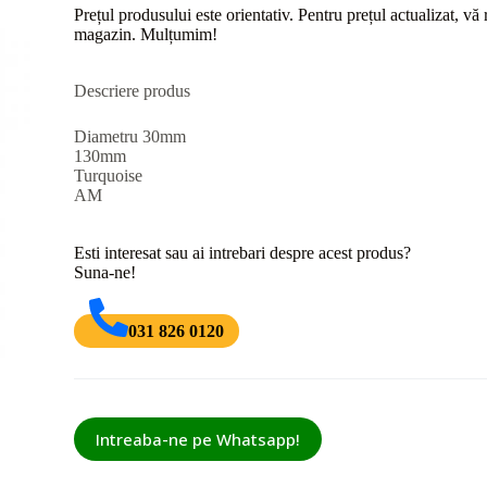
Prețul produsului este orientativ. Pentru prețul actualizat, v
magazin. Mulțumim!
Descriere produs
Diametru 30mm
130mm
Turquoise
AM
Esti interesat sau ai intrebari despre acest produs?
Suna-ne!
031 826 0120
Intreaba-ne pe Whatsapp!