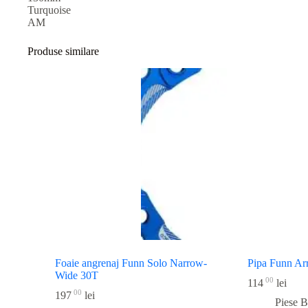
Turquoise
AM
Produse similare
Foaie angrenaj Funn Solo Narrow-
Pipa Funn A
Wide 30T
00
114
lei
00
197
lei
Piese B