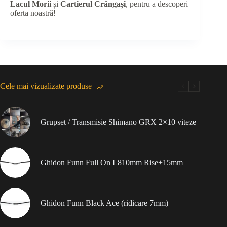
Lacul Morii
și
Cartierul Crângași
, pentru a descoperi
oferta noastră!
Cele mai vizualizate produse
Grupset / Transmisie Shimano GRX 2×10 viteze
Ghidon Funn Full On L810mm Rise+15mm
Ghidon Funn Black Ace (ridicare 7mm)