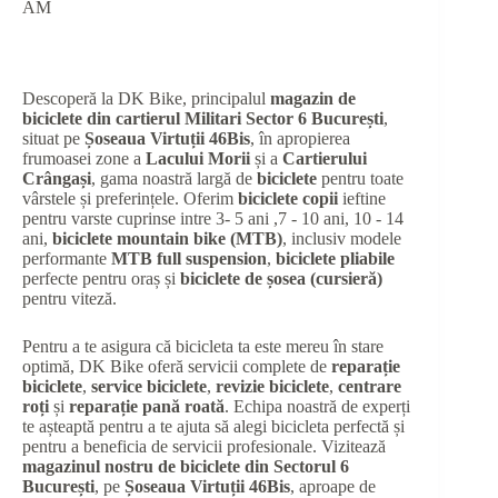
AM
Descoperă la DK Bike, principalul
magazin de
biciclete din cartierul Militari Sector 6 București
,
situat pe
Șoseaua Virtuții 46Bis
, în apropierea
frumoasei zone a
Lacului Morii
și a
Cartierului
Crângași
, gama noastră largă de
biciclete
pentru toate
vârstele și preferințele. Oferim
biciclete copii
ieftine
pentru varste cuprinse intre 3- 5 ani ,7 - 10 ani, 10 - 14
ani,
biciclete mountain bike (MTB)
, inclusiv modele
performante
MTB full suspension
,
biciclete pliabile
perfecte pentru oraș și
biciclete de șosea (cursieră)
pentru viteză.
Pentru a te asigura că bicicleta ta este mereu în stare
optimă, DK Bike oferă servicii complete de
reparație
biciclete
,
service biciclete
,
revizie biciclete
,
centrare
roți
și
reparație pană roată
. Echipa noastră de experți
te așteaptă pentru a te ajuta să alegi bicicleta perfectă și
pentru a beneficia de servicii profesionale. Vizitează
magazinul nostru de biciclete din Sectorul 6
București
, pe
Șoseaua Virtuții 46Bis
, aproape de