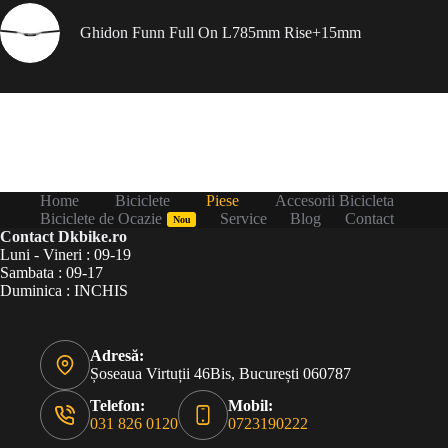
Ghidon Funn Full On L785mm Rise+15mm
Home
Biciclete
Piese
Accesorii Bicicleta
Biciclete de Ocazie
Service
Blog
Contact
Nou
Contact Dkbike.ro
Luni - Vineri : 09-19
Sambata : 09-17
Duminica : INCHIS
Adresă:
Șoseaua Virtuții 46Bis, București 060787
Telefon:
Mobil:
031 826 0120
0723190222