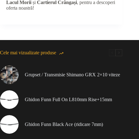
Lacul Morii
și
Cartierul Crângași
, pentru a descoperi
oferta noastră!
Cele mai vizualizate produse
Grupset / Transmisie Shimano GRX 2×10 viteze
Ghidon Funn Full On L810mm Rise+15mm
Ghidon Funn Black Ace (ridicare 7mm)