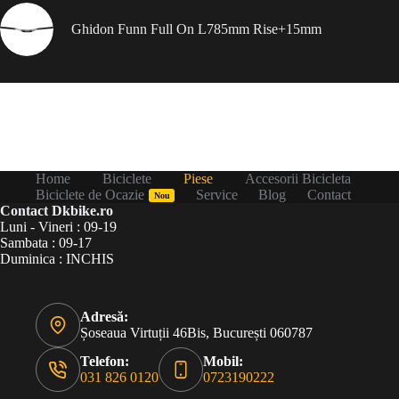
Ghidon Funn Full On L785mm Rise+15mm
Home
Biciclete
Piese
Accesorii Bicicleta
Biciclete de Ocazie
Service
Blog
Contact
Nou
Contact Dkbike.ro
Luni - Vineri : 09-19
Sambata : 09-17
Duminica : INCHIS
Adresă:
Șoseaua Virtuții 46Bis, București 060787
Telefon:
Mobil:
031 826 0120
0723190222