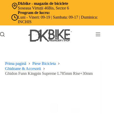
Sari
Dkbike - magazin de biciclete
la
Șoseaua Virtuții 46Bis, Sector 6
conținut
Program de lucru:
Luni - Vineri: 09-19 | Sambata: 09-17 | Duminica:
INCHIS
Prima pagină
Piese Bicicleta
Ghidoane & Accesorii
Ghidon Funn Kingpin Supreme L785mm Rise+30mm