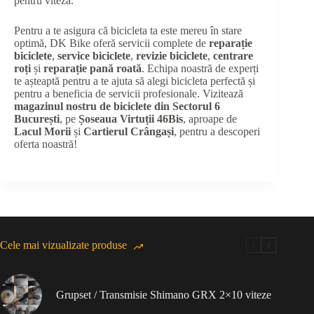
pentru viteză.
Pentru a te asigura că bicicleta ta este mereu în stare
optimă, DK Bike oferă servicii complete de
reparație
biciclete
,
service biciclete
,
revizie biciclete
,
centrare
roți
și
reparație pană roată
. Echipa noastră de experți
te așteaptă pentru a te ajuta să alegi bicicleta perfectă și
pentru a beneficia de servicii profesionale. Vizitează
magazinul nostru de biciclete din Sectorul 6
București
, pe
Șoseaua Virtuții 46Bis
, aproape de
Lacul Morii
și
Cartierul Crângași
, pentru a descoperi
oferta noastră!
Cele mai vizualizate produse
Grupset / Transmisie Shimano GRX 2×10 viteze