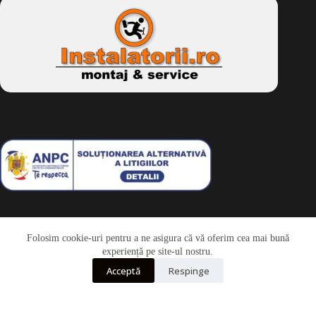
Folosim cookie-uri pentru a ne asigura că vă oferim cea mai bună
Telefon
experiență pe site-ul nostru.
Acceptă
Respinge
Whatsapp
Drepturi de autor © 2026 - Dkbike.ro
powered by
wdesigner.ro