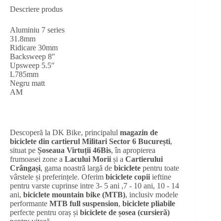
Descriere produs
Aluminiu 7 series
31.8mm
Ridicare 30mm
Backsweep 8″
Upsweep 5.5″
L785mm
Negru matt
AM
Descoperă la DK Bike, principalul
magazin de
biciclete din cartierul Militari Sector 6 București
,
situat pe
Șoseaua Virtuții 46Bis
, în apropierea
frumoasei zone a
Lacului Morii
și a
Cartierului
Crângași
, gama noastră largă de
biciclete
pentru toate
vârstele și preferințele. Oferim
biciclete copii
ieftine
pentru varste cuprinse intre 3- 5 ani ,7 - 10 ani, 10 - 14
ani,
biciclete mountain bike (MTB)
, inclusiv modele
performante
MTB full suspension
,
biciclete pliabile
perfecte pentru oraș și
biciclete de șosea (cursieră)