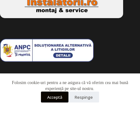
Folosim cookie-uri pentru a ne asigura că vă oferim cea mai bună
Telefon
experiență pe site-ul nostru.
Acceptă
Respinge
Whatsapp
Drepturi de autor © 2026 - Dkbike.ro
powered by
wdesigner.ro