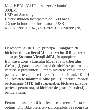
Model: EBL-3311F cu senzor de lumină
300LM
LED-uri Samsung
Baterie litiu-ion incorporata de 1500 mAh
2-5 ore in functie de incarcatorul USB
Mod senzor -100% (3.5h) -50% (7h) -Strobe (7h)
Descoperă la DK Bike, principalul
magazin de
biciclete din cartierul Militari Sector 6 București
,
situat pe
Șoseaua Virtuții 46Bis
, în apropierea
frumoasei zone a
Lacului Morii
și a
Cartierului
Crângași
, gama noastră largă de
biciclete
pentru toate
vârstele și preferințele. Oferim
biciclete copii
ieftine
pentru varste cuprinse intre 3- 5 ani ,7 - 10 ani, 10 - 14
ani,
biciclete mountain bike (MTB)
, inclusiv modele
performante
MTB full suspension
,
biciclete pliabile
perfecte pentru oraș și
biciclete de șosea (cursieră)
pentru viteză.
Pentru a te asigura că bicicleta ta este mereu în stare
optimă, DK Bike oferă servicii complete de
reparație