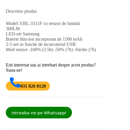
Descriere produs
Model: EBL-3311F cu senzor de lumină
300LM
LED-uri Samsung
Baterie litiu-ion incorporata de 1500 mAh
2-5 ore in functie de incarcatorul USB
Mod senzor -100% (3.5h) -50% (7h) -Strobe (7h)
Esti interesat sau ai intrebari despre acest produs?
Suna-ne!
031 826 0120
Intreaba-ne pe Whatsapp!