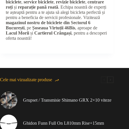
biciclete
,
service biciclete
,
revizie biciclete
,
centrare
roți
și
reparație pană roată
. Echipa noastră de experți
te așteaptă pentru a te ajuta să alegi bicicleta perfectă și
pentru a beneficia de servicii profesionale. Vizitează
magazinul nostru de biciclete din Sectorul 6
București
, pe
Șoseaua Virtuții 46Bis
, aproape de
Lacul Morii
și
Cartierul Crângași
, pentru a descoperi
oferta noastră!
Cele mai vizualizate produse
Grupset / Transmisie Shimano GRX 2×10 viteze
Ghidon Funn Full On L810mm Rise+15mm