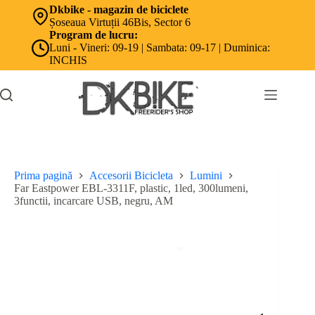
Sari
Dkbike - magazin de biciclete
la
Șoseaua Virtuții 46Bis, Sector 6
conținut
Program de lucru:
Luni - Vineri: 09-19 | Sambata: 09-17 | Duminica:
INCHIS
Prima pagină
Accesorii Bicicleta
Lumini
Far Eastpower EBL-3311F, plastic, 1led, 300lumeni,
3functii, incarcare USB, negru, AM