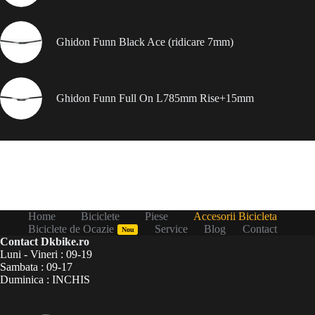
Ghidon Funn Black Ace (ridicare 7mm)
Ghidon Funn Full On L785mm Rise+15mm
Home
Biciclete
Piese
Accesorii Bicicleta
Biciclete de Ocazie
Service
Blog
Contact
Nou
Contact Dkbike.ro
Luni - Vineri : 09-19
Sambata : 09-17
Duminica : INCHIS