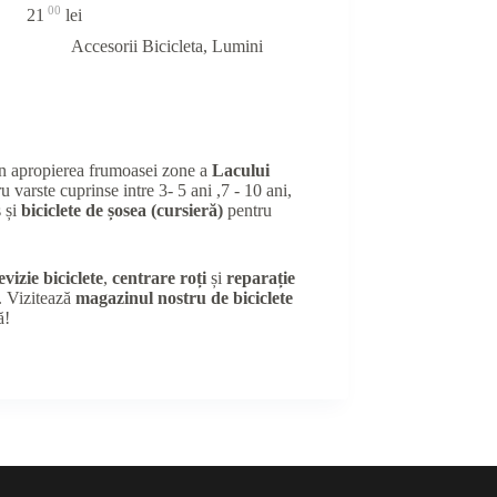
00
21
lei
Accesorii Bicicleta
,
Lumini
în apropierea frumoasei zone a
Lacului
u varste cuprinse intre 3- 5 ani ,7 - 10 ani,
 și
biciclete de șosea (cursieră)
pentru
evizie biciclete
,
centrare roți
și
reparație
e. Vizitează
magazinul nostru de biciclete
ă!