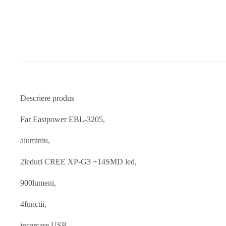
Descriere produs
Far Eastpower EBL-3205,
aluminiu,
2leduri CREE XP-G3 +14SMD led,
900lumeni,
4functii,
incarcare USB,