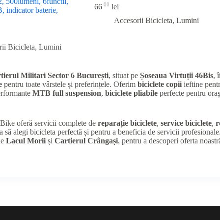
500lumeni, 6functii,
00
66
lei
 indicator baterie,
Accesorii Bicicleta
,
Lumini
ii Bicicleta
,
Lumini
tierul Militari Sector 6 București
, situat pe
Șoseaua Virtuții 46Bis
, 
e
pentru toate vârstele și preferințele. Oferim
biciclete copii
ieftine pentr
performante
MTB full suspension
,
biciclete pliabile
perfecte pentru oraș
K Bike oferă servicii complete de
reparație biciclete
,
service biciclete
,
r
a să alegi bicicleta perfectă și pentru a beneficia de servicii profesional
de
Lacul Morii
și
Cartierul Crângași
, pentru a descoperi oferta noastr