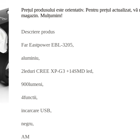
Prețul produsului este orientativ. Pentru prețul actualizat, v
magazin. Mulțumim!
Descriere produs
Far Eastpower EBL-3205,
aluminiu,
2leduri CREE XP-G3 +14SMD led,
900lumeni,
4functii,
incarcare USB,
negru,
AM