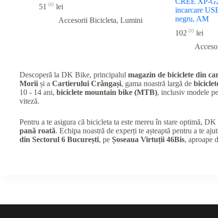
CREE XP-G2, 
00
51
lei
incarcare USB,
negru, AM
Accesorii Bicicleta
,
Lumini
00
102
lei
Accesor
Descoperă la DK Bike, principalul
magazin de biciclete din car
Morii
și a
Cartierului Crângași
, gama noastră largă de
biciclet
10 - 14 ani,
biciclete mountain bike (MTB)
, inclusiv modele 
viteză.
Pentru a te asigura că bicicleta ta este mereu în stare optimă, D
pană roată
. Echipa noastră de experți te așteaptă pentru a te ajut
din Sectorul 6 București
, pe
Șoseaua Virtuții 46Bis
, aproape 