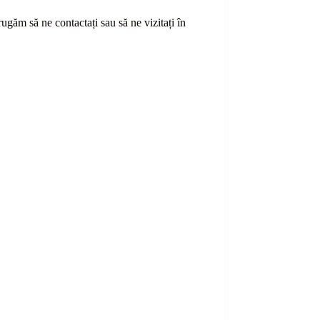
ă rugăm să ne contactați sau
să
ne vizitați în