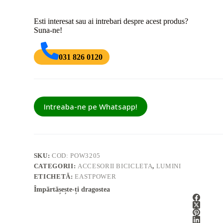
Esti interesat sau ai intrebari despre acest produs?
Suna-ne!
031 826 0120
Intreaba-ne pe Whatsapp!
SKU:
COD: POW3205
CATEGORII:
ACCESORII BICICLETA
,
LUMINI
ETICHETĂ:
EASTPOWER
Împărtășește-ți dragostea