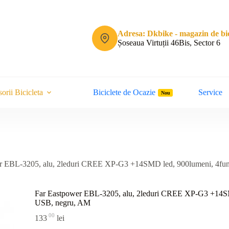
Adresa: Dkbike - magazin de bic
Șoseaua Virtuții 46Bis, Sector 6
orii Bicicleta
Biciclete de Ocazie
Service
Nou
r EBL-3205, alu, 2leduri CREE XP-G3 +14SMD led, 900lumeni, 4func
Far Eastpower EBL-3205, alu, 2leduri CREE XP-G3 +14SMD 
USB, negru, AM
00
133
lei