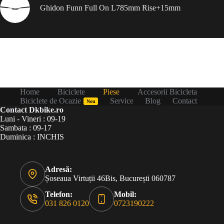
Ghidon Funn Full On L785mm Rise+15mm
Home
Biciclete
Piese
Accesorii Bicicleta
Biciclete de Ocazie
Service
Blog
Contact
Nou
Contact Dkbike.ro
Luni - Vineri : 09-19
Sambata : 09-17
Duminica : INCHIS
Adresă:
Șoseaua Virtuții 46Bis, București 060787
Telefon:
Mobil:
031 826 0120
0723190222