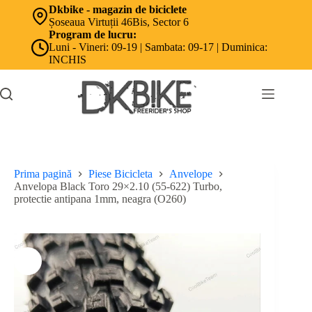
Sari
Dkbike - magazin de biciclete
la
Șoseaua Virtuții 46Bis, Sector 6
conținut
Program de lucru:
Luni - Vineri: 09-19 | Sambata: 09-17 | Duminica:
INCHIS
Prima pagină
Piese Bicicleta
Anvelope
Anvelopa Black Toro 29×2.10 (55-622) Turbo,
protectie antipana 1mm, neagra (O260)