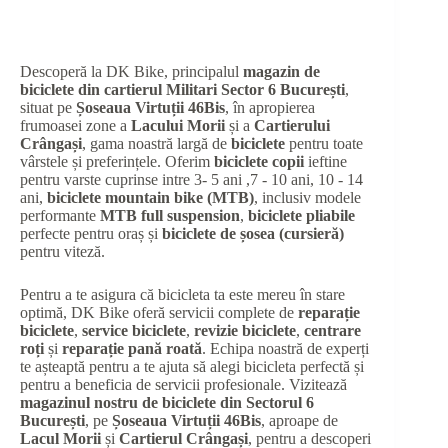
Descoperă la DK Bike, principalul
magazin de
biciclete din cartierul Militari Sector 6 București
,
situat pe
Șoseaua Virtuții 46Bis
, în apropierea
frumoasei zone a
Lacului Morii
și a
Cartierului
Crângași
, gama noastră largă de
biciclete
pentru toate
vârstele și preferințele. Oferim
biciclete copii
ieftine
pentru varste cuprinse intre 3- 5 ani ,7 - 10 ani, 10 - 14
ani,
biciclete mountain bike (MTB)
, inclusiv modele
performante
MTB full suspension
,
biciclete pliabile
perfecte pentru oraș și
biciclete de șosea (cursieră)
pentru viteză.
Pentru a te asigura că bicicleta ta este mereu în stare
optimă, DK Bike oferă servicii complete de
reparație
biciclete
,
service biciclete
,
revizie biciclete
,
centrare
roți
și
reparație pană roată
. Echipa noastră de experți
te așteaptă pentru a te ajuta să alegi bicicleta perfectă și
pentru a beneficia de servicii profesionale. Vizitează
magazinul nostru de biciclete din Sectorul 6
București
, pe
Șoseaua Virtuții 46Bis
, aproape de
Lacul Morii
și
Cartierul Crângași
, pentru a descoperi