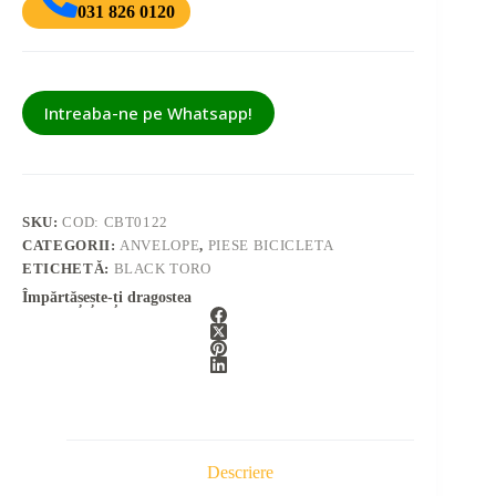
031 826 0120
Intreaba-ne pe Whatsapp!
SKU:
COD: CBT0122
CATEGORII:
ANVELOPE
,
PIESE BICICLETA
ETICHETĂ:
BLACK TORO
Împărtășește-ți dragostea
Descriere