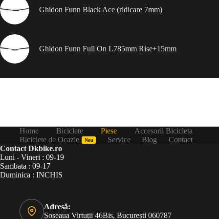
Ghidon Funn Black Ace (ridicare 7mm)
Ghidon Funn Full On L785mm Rise+15mm
Home
Biciclete
Piese
Accesorii Bicicleta
Biciclete de Ocazie
Service
Blog
Contact
Nou
Contact Dkbike.ro
Luni - Vineri : 09-19
Sambata : 09-17
Duminica : INCHIS
Adresă:
Șoseaua Virtuții 46Bis, București 060787