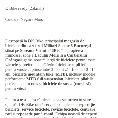
E-Bike ready (25km/h)
Culoare: Negru / Maro
Descoperă la DK Bike, principalul
magazin de
biciclete din cartierul Militari Sector 6 București
,
situat pe
Șoseaua Virtuții 46Bis
, în apropierea
frumoasei zone a
Lacului Morii
și a
Cartierului
Crângași
, gama noastră largă de
biciclete
pentru toate
vârstele și preferințele. Oferim
biciclete copii
ieftine
pentru varste cuprinse intre 3- 5 ani ,7 - 10 ani, 10 - 14
ani,
biciclete mountain bike (MTB)
, inclusiv modele
performante
MTB full suspension
,
biciclete pliabile
perfecte pentru oraș și
biciclete de șosea (cursieră)
pentru viteză.
Pentru a te asigura că bicicleta ta este mereu în stare
optimă, DK Bike oferă servicii complete de
reparație
biciclete
,
service biciclete
,
revizie biciclete
,
centrare
roți
și
reparație pană roată
. Echipa noastră de experți