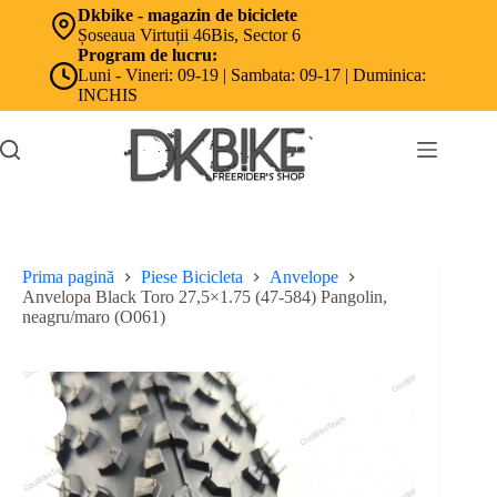
Sari
Dkbike - magazin de biciclete
la
Șoseaua Virtuții 46Bis, Sector 6
conținut
Program de lucru:
Luni - Vineri: 09-19 | Sambata: 09-17 | Duminica:
INCHIS
Prima pagină
Piese Bicicleta
Anvelope
Anvelopa Black Toro 27,5×1.75 (47-584) Pangolin,
neagru/maro (O061)