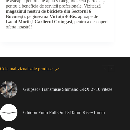
te așteaptă pentru a te ajuta să alegi bicicleta perfectă și
pentru a beneficia de servicii profesionale. Vizitează
magazinul nostru de biciclete din Sectorul 6
București
, pe
Șoseaua Virtuții 46Bis
, aproape de
Lacul Morii
și
Cartierul Crângași
, pentru a descoperi
oferta noastră!
Cele mai vizualizate produse
Grupset / Transmisie Shimano GRX 2×10 viteze
Ghidon Funn Full On L810mm Rise+15mm