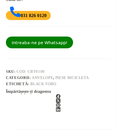
031 826 0120
Intreaba-ne pe Whatsapp!
SKU:
COD: CBT0109
CATEGORII:
ANVELOPE
,
PIESE BICICLETA
ETICHETĂ:
BLACK TORO
Împărtășește-ți dragostea