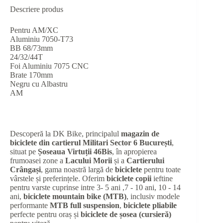
Descriere produs
Pentru AM/XC
Aluminiu 7050-T73
BB 68/73mm
24/32/44T
Foi Aluminiu 7075 CNC
Brate 170mm
Negru cu Albastru
AM
Descoperă la DK Bike, principalul
magazin de
biciclete din cartierul Militari Sector 6 București
,
situat pe
Șoseaua Virtuții 46Bis
, în apropierea
frumoasei zone a
Lacului Morii
și a
Cartierului
Crângași
, gama noastră largă de
biciclete
pentru toate
vârstele și preferințele. Oferim
biciclete copii
ieftine
pentru varste cuprinse intre 3- 5 ani ,7 - 10 ani, 10 - 14
ani,
biciclete mountain bike (MTB)
, inclusiv modele
performante
MTB full suspension
,
biciclete pliabile
perfecte pentru oraș și
biciclete de șosea (cursieră)