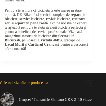
pentru viteză.
Pentru a te asigura că bicicleta ta este mereu în stare
optimă, DK Bike oferă servicii complete de
reparație
biciclete
,
service biciclete
,
revizie biciclete
,
centrare
roți
și
reparație pană roată
. Echipa noastră de experți
te așteaptă pentru a te ajuta să alegi bicicleta perfectă și
pentru a beneficia de servicii profesionale. Vizitează
magazinul nostru de biciclete din Sectorul 6
București
, pe
Șoseaua Virtuții 46Bis
, aproape de
Lacul Morii
și
Cartierul Crângași
, pentru a descoperi
oferta noastră!
Cele mai vizualizate produse
Grupset / Transmisie Shimano GRX 2×10 viteze