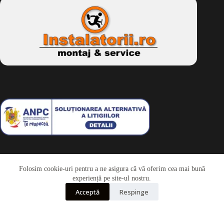
Folosim cookie-uri pentru a ne asigura că vă oferim cea mai bună
Telefon
experiență pe site-ul nostru.
Acceptă
Respinge
Whatsapp
Drepturi de autor © 2026 - Dkbike.ro
powered by
wdesigner.ro