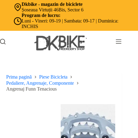
Sari
Dkbike - magazin de biciclete
la
Șoseaua Virtuții 46Bis, Sector 6
conținut
Program de lucru:
Luni - Vineri: 09-19 | Sambata: 09-17 | Duminica:
INCHIS
Prima pagină
Piese Bicicleta
Pedaliere, Angrenaje, Componente
Angrenaj Funn Tenacious