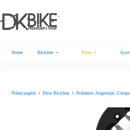
Sari
la
conținut
Home
Biciclete
Piese
Acces
Prima pagină
Piese Bicicleta
Pedaliere, Angrenaje, Comp