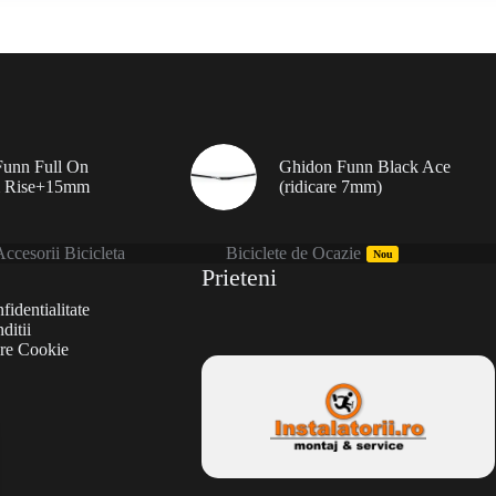
unn Full On
Ghidon Funn Black Ace
 Rise+15mm
(ridicare 7mm)
ccesorii Bicicleta
Biciclete de Ocazie
Nou
Prieteni
fidentialitate
ditii
are Cookie