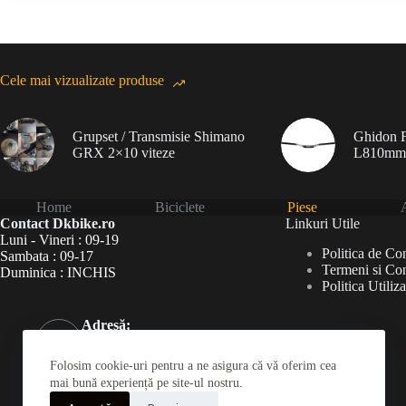
Cele mai vizualizate produse
Grupset / Transmisie Shimano
Ghidon F
GRX 2×10 viteze
L810mm
Home
Biciclete
Piese
A
Contact Dkbike.ro
Linkuri Utile
Luni - Vineri : 09-19
Politica de Con
Sambata : 09-17
Termeni si Con
Duminica : INCHIS
Politica Utiliz
Adresă:
Șoseaua Virtuții 46Bis,
București 060787
Folosim cookie-uri pentru a ne asigura că vă oferim cea
Telefon:
mai bună experiență pe site-ul nostru.
031 826 0120