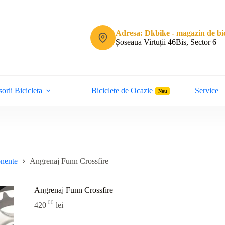
Adresa: Dkbike - magazin de bic
Șoseaua Virtuții 46Bis, Sector 6
orii Bicicleta
Biciclete de Ocazie
Service
Nou
onente
Angrenaj Funn Crossfire
Angrenaj Funn Crossfire
00
420
lei