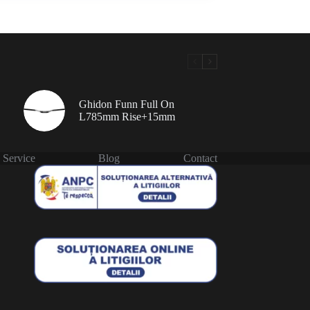
Ghidon Funn Full On
L785mm Rise+15mm
Service
Blog
Contact