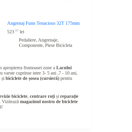
Angrenaj Funn Tenacious 32T 175mm
00
523
lei
Pedaliere, Angrenaje,
Componente
,
Piese Bicicleta
în apropierea frumoasei zone a
Lacului
u varste cuprinse intre 3- 5 ani ,7 - 10 ani,
 și
biciclete de șosea (cursieră)
pentru
evizie biciclete
,
centrare roți
și
reparație
e. Vizitează
magazinul nostru de biciclete
ă!