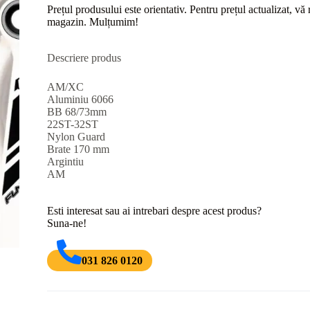
Prețul produsului este orientativ. Pentru prețul actualizat, v
magazin. Mulțumim!
Descriere produs
AM/XC
Aluminiu 6066
BB 68/73mm
22ST-32ST
Nylon Guard
Brate 170 mm
Argintiu
AM
Esti interesat sau ai intrebari despre acest produs?
Suna-ne!
031 826 0120