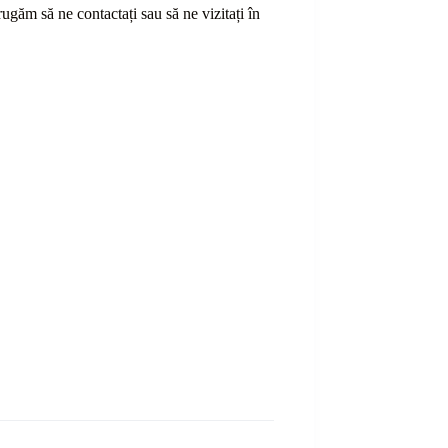
ă rugăm să ne contactați sau
să
ne vizitați în