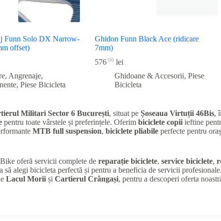
aj Funn Solo DX Narrow-
Ghidon Funn Black Ace (ridicare
m offset)
7mm)
00
576
lei
re, Angrenaje,
Ghidoane & Accesorii
,
Piese
nente
,
Piese Bicicleta
Bicicleta
tierul Militari Sector 6 București
, situat pe
Șoseaua Virtuții 46Bis
, 
e
pentru toate vârstele și preferințele. Oferim
biciclete copii
ieftine pentr
performante
MTB full suspension
,
biciclete pliabile
perfecte pentru oraș
K Bike oferă servicii complete de
reparație biciclete
,
service biciclete
,
r
a să alegi bicicleta perfectă și pentru a beneficia de servicii profesional
de
Lacul Morii
și
Cartierul Crângași
, pentru a descoperi oferta noastr