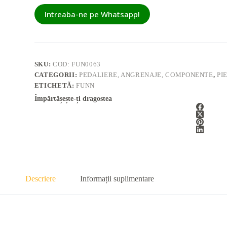
Intreaba-ne pe Whatsapp!
SKU:
COD: FUN0063
CATEGORII:
PEDALIERE, ANGRENAJE, COMPONENTE
,
PI
ETICHETĂ:
FUNN
Împărtășește-ți dragostea
Descriere
Informații suplimentare