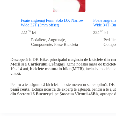
Foaie angrenaj Funn Solo DX Narrow-
Foaie angren
Wide 32T (3mm offset)
Wide 34T (3m
00
00
222
lei
224
lei
Pedaliere, Angrenaje,
Pedalie
Componente
,
Piese Bicicleta
Compo
Descoperă la DK Bike, principalul
magazin de biciclete din car
Morii
și a
Cartierului Crângași
, gama noastră largă de
biciclet
10 - 14 ani,
biciclete mountain bike (MTB)
, inclusiv modele 
viteză.
Pentru a te asigura că bicicleta ta este mereu în stare optimă, D
pană roată
. Echipa noastră de experți te așteaptă pentru a te ajut
din Sectorul 6 București
, pe
Șoseaua Virtuții 46Bis
, aproape 