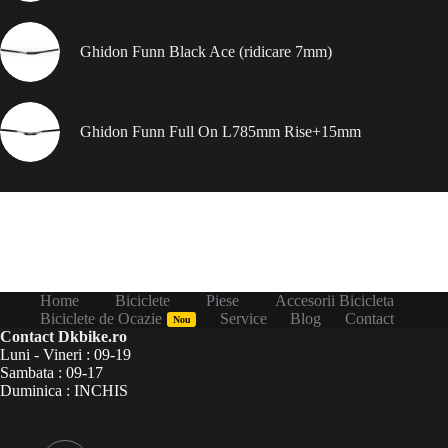
Ghidon Funn Black Ace (ridicare 7mm)
Ghidon Funn Full On L785mm Rise+15mm
Home
Biciclete
Piese
Accesorii Bicicleta
Biciclete de Ocazie
Service
Blog
Contact
Nou
Contact Dkbike.ro
Luni - Vineri : 09-19
Sambata : 09-17
Duminica : INCHIS