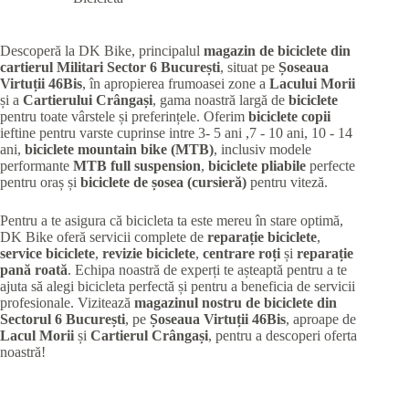
Descoperă la DK Bike, principalul
magazin de biciclete din
cartierul Militari
Sector 6 București
, situat pe
Șoseaua
Virtuții 46Bis
, în apropierea frumoasei zone a
Lacului Morii
și a
Cartierului Crângași
, gama noastră largă de
biciclete
pentru toate vârstele și preferințele. Oferim
biciclete copii
ieftine pentru varste cuprinse intre 3- 5 ani ,7 - 10 ani, 10 - 14
ani,
biciclete mountain bike (MTB)
, inclusiv modele
performante
MTB full suspension
,
biciclete pliabile
perfecte
pentru oraș și
biciclete de șosea (cursieră)
pentru viteză.
Pentru a te asigura că bicicleta ta este mereu în stare optimă,
DK Bike oferă servicii complete de
reparație biciclete
,
service biciclete
,
revizie biciclete
,
centrare roți
și
reparație
pană roată
. Echipa noastră de experți te așteaptă pentru a te
ajuta să alegi bicicleta perfectă și pentru a beneficia de servicii
profesionale. Vizitează
magazinul nostru de biciclete din
Sectorul 6 București
, pe
Șoseaua Virtuții 46Bis
, aproape de
Lacul Morii
și
Cartierul Crângași
, pentru a descoperi oferta
noastră!