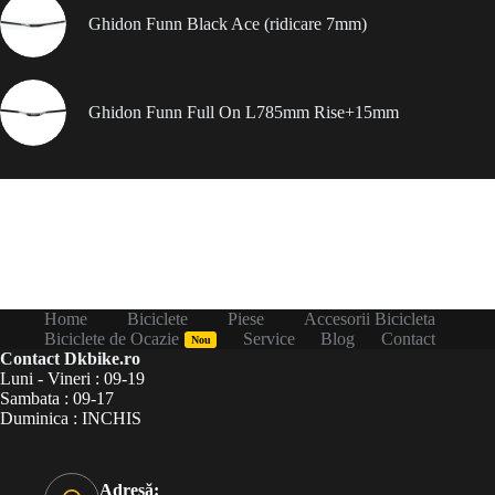
Ghidon Funn Black Ace (ridicare 7mm)
Ghidon Funn Full On L785mm Rise+15mm
Home
Biciclete
Piese
Accesorii Bicicleta
Biciclete de Ocazie
Service
Blog
Contact
Nou
Contact Dkbike.ro
Luni - Vineri : 09-19
Sambata : 09-17
Duminica : INCHIS
Adresă: