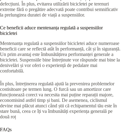
defecțiuni. În plus, evitarea utilizării bicicletei pe terenuri
extreme fără o pregătire adecvată poate contribui semnificativ
la prelungirea duratei de viață a suspensiilor.
Ce beneficii aduce mentenanța regulată a suspensiilor
bicicletei
Mentenanța regulată a suspensiilor bicicletei aduce numeroase
beneficii care se reflectă atât în performanță, cât și în siguranță.
Un prim avantaj este îmbunătățirea performanței generale a
bicicletei. Suspensiile bine întreținute vor răspunde mai bine la
denivelări și vor oferi o experiență de pedalare mai
confortabilă.
În plus, întreținerea regulată ajută la prevenirea problemelor
costisitoare pe termen lung. O furcă sau un amortizor care
funcționează corect va necesita mai puține reparații majore,
economisind astfel timp și bani. De asemenea, ciclismul
devine mai plăcut atunci când știi că echipamentul tău este în
stare bună, ceea ce îți va îmbunătăți experiența generală pe
două roț
FAQs