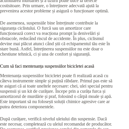
acumularea murdăriei și a uzurii poate duce la defecte
costisitoare. Prin urmare, o întreținere adecvată ajută la
prevenirea acestor probleme și asigură o funcționare optimă.
De asemenea, suspensiile bine întreținute contribuie la
siguranța ciclistului. O furcă sau un amortizor care
funcționează corect va reacționa prompt la denivelări și
obstacole, reducând riscul de accidente. În plus, ciclismul
devine mai plăcut atunci când știi că echipamentul tău este în
stare bună. Astfel, întreținerea suspensiilor nu este doar o
chestiune tehnică, ci și una de confort și siguranță.
Cum să faci mentenanța suspensiilor bicicletei acasă
Mentenanța suspensiilor bicicletei poate fi realizată acasă cu
câteva instrumente simple și puțină răbdare. Primul pas este să
te asiguri că ai toate uneltele necesare: chei, ulei special pentru
suspensii și un kit de curățare. Începe prin a curăța furca și
amortizorul de murdărie și praf, folosind o cârpă moale și apă.
Este important să nu folosești soluții chimice agresive care ar
putea deteriora componentele.
După curățare, verifică nivelul uleiului din suspensie. Dacă
este necesar, completează cu uleiul recomandat de producător.