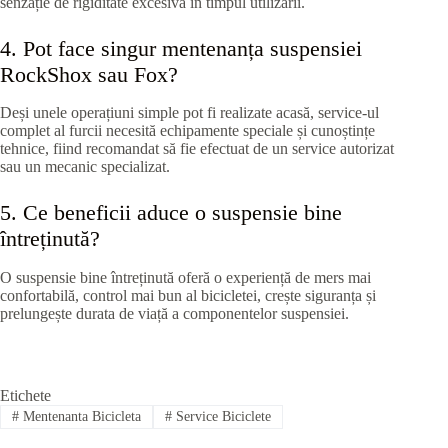
senzație de rigiditate excesivă în timpul utilizării.
4. Pot face singur mentenanța suspensiei
RockShox sau Fox?
Deși unele operațiuni simple pot fi realizate acasă, service-ul
complet al furcii necesită echipamente speciale și cunoștințe
tehnice, fiind recomandat să fie efectuat de un service autorizat
sau un mecanic specializat.
5. Ce beneficii aduce o suspensie bine
întreținută?
O suspensie bine întreținută oferă o experiență de mers mai
confortabilă, control mai bun al bicicletei, crește siguranța și
prelungește durata de viață a componentelor suspensiei.
Etichete
#
Mentenanta Bicicleta
#
Service Biciclete