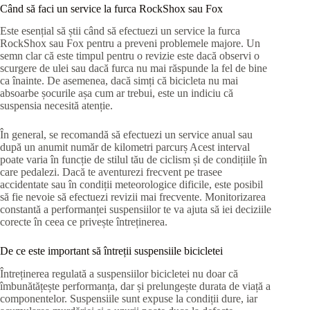
Când să faci un service la furca RockShox sau Fox
Este esențial să știi când să efectuezi un service la furca
RockShox sau Fox pentru a preveni problemele majore. Un
semn clar că este timpul pentru o revizie este dacă observi o
scurgere de ulei sau dacă furca nu mai răspunde la fel de bine
ca înainte. De asemenea, dacă simți că bicicleta nu mai
absoarbe șocurile așa cum ar trebui, este un indiciu că
suspensia necesită atenție.
În general, se recomandă să efectuezi un service anual sau
după un anumit număr de kilometri parcurș Acest interval
poate varia în funcție de stilul tău de ciclism și de condițiile în
care pedalezi. Dacă te aventurezi frecvent pe trasee
accidentate sau în condiții meteorologice dificile, este posibil
să fie nevoie să efectuezi revizii mai frecvente. Monitorizarea
constantă a performanței suspensiilor te va ajuta să iei deciziile
corecte în ceea ce privește întreținerea.
De ce este important să întreții suspensiile bicicletei
Întreținerea regulată a suspensiilor bicicletei nu doar că
îmbunătățește performanța, dar și prelungește durata de viață a
componentelor. Suspensiile sunt expuse la condiții dure, iar