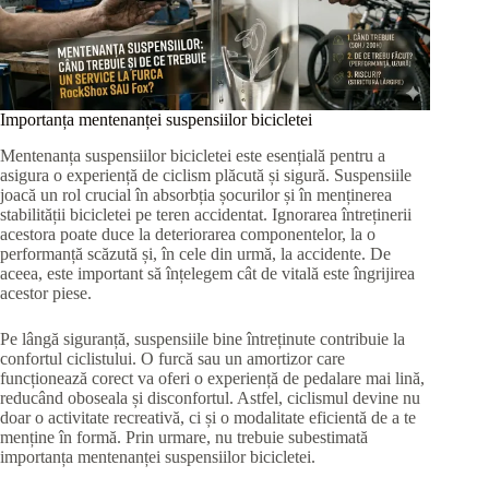
Importanța mentenanței suspensiilor bicicletei
Mentenanța suspensiilor bicicletei este esențială pentru a
asigura o experiență de ciclism plăcută și sigură. Suspensiile
joacă un rol crucial în absorbția șocurilor și în menținerea
stabilității bicicletei pe teren accidentat. Ignorarea întreținerii
acestora poate duce la deteriorarea componentelor, la o
performanță scăzută și, în cele din urmă, la accidente. De
aceea, este important să înțelegem cât de vitală este îngrijirea
acestor piese.
Pe lângă siguranță, suspensiile bine întreținute contribuie la
confortul ciclistului. O furcă sau un amortizor care
funcționează corect va oferi o experiență de pedalare mai lină,
reducând oboseala și disconfortul. Astfel, ciclismul devine nu
doar o activitate recreativă, ci și o modalitate eficientă de a te
menține în formă. Prin urmare, nu trebuie subestimată
importanța mentenanței suspensiilor bicicletei.