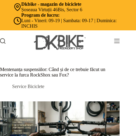
Sari
Dkbike - magazin de biciclete
la
Șoseaua Virtuții 46Bis, Sector 6
conținut
Program de lucru:
Luni - Vineri: 09-19 | Sambata: 09-17 | Duminica:
INCHIS
Mentenanța suspensiilor: Când și de ce trebuie făcut un
service la furca RockShox sau Fox?
Service Biciclete