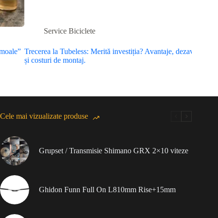
Service Biciclete
S
Trecerea la Tubeless: Merită investiția? Avantaje, dezavantaje
Ungerea 
și costuri de montaj.
te costă
Cele mai vizualizate produse
Grupset / Transmisie Shimano GRX 2×10 viteze
Ghidon Funn Full On L810mm Rise+15mm