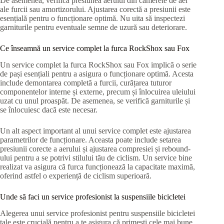
De asemenea, verifică presiunea aerului din camerele de aer
ale furcii sau amortizorului. Ajustarea corectă a presiunii este
esențială pentru o funcționare optimă. Nu uita să inspectezi
garniturile pentru eventuale semne de uzură sau deteriorare.
Ce înseamnă un service complet la furca RockShox sau Fox
Un service complet la furca RockShox sau Fox implică o serie
de pași esențiali pentru a asigura o funcționare optimă. Acesta
include demontarea completă a furcii, curățarea tuturor
componentelor interne și externe, precum și înlocuirea uleiului
uzat cu unul proaspăt. De asemenea, se verifică garniturile și
se înlocuiesc dacă este necesar.
Un alt aspect important al unui service complet este ajustarea
parametrilor de funcționare. Aceasta poate include setarea
presiunii corecte a aerului și ajustarea compresiei și rebound-
ului pentru a se potrivi stilului tău de ciclism. Un service bine
realizat va asigura că furca funcționează la capacitate maximă,
oferind astfel o experiență de ciclism superioară.
Unde să faci un service profesionist la suspensiile bicicletei
Alegerea unui service profesionist pentru suspensiile bicicletei
tale este crucială pentru a te asigura că primești cele mai bune