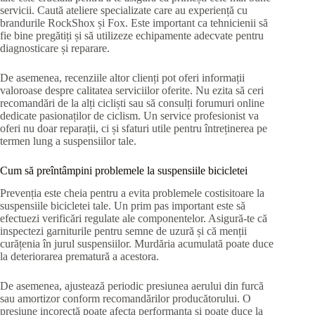
servicii. Caută ateliere specializate care au experiență cu
brandurile RockShox și Fox. Este important ca tehnicienii să
fie bine pregătiți și să utilizeze echipamente adecvate pentru
diagnosticare și reparare.
De asemenea, recenziile altor clienți pot oferi informații
valoroase despre calitatea serviciilor oferite. Nu ezita să ceri
recomandări de la alți cicliști sau să consulți forumuri online
dedicate pasionaților de ciclism. Un service profesionist va
oferi nu doar reparații, ci și sfaturi utile pentru întreținerea pe
termen lung a suspensiilor tale.
Cum să preîntâmpini problemele la suspensiile bicicletei
Prevenția este cheia pentru a evita problemele costisitoare la
suspensiile bicicletei tale. Un prim pas important este să
efectuezi verificări regulate ale componentelor. Asigură-te că
inspectezi garniturile pentru semne de uzură și că menții
curățenia în jurul suspensiilor. Murdăria acumulată poate duce
la deteriorarea prematură a acestora.
De asemenea, ajustează periodic presiunea aerului din furcă
sau amortizor conform recomandărilor producătorului. O
presiune incorectă poate afecta performanța și poate duce la