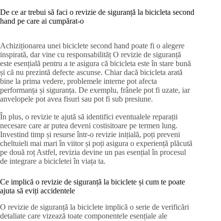
De ce ar trebui să faci o revizie de siguranță la bicicleta second
hand pe care ai cumpărat-o
Achiziționarea unei biciclete second hand poate fi o alegere
inspirată, dar vine cu responsabilităț O revizie de siguranță
este esențială pentru a te asigura că bicicleta este în stare bună
și că nu prezintă defecte ascunse. Chiar dacă bicicleta arată
bine la prima vedere, problemele interne pot afecta
performanța și siguranța. De exemplu, frânele pot fi uzate, iar
anvelopele pot avea fisuri sau pot fi sub presiune.
În plus, o revizie te ajută să identifici eventualele reparații
necesare care ar putea deveni costisitoare pe termen lung.
Investind timp și resurse într-o revizie inițială, poți preveni
cheltuieli mai mari în viitor și poți asigura o experiență plăcută
pe două roț Astfel, revizia devine un pas esențial în procesul
de integrare a bicicletei în viața ta.
Ce implică o revizie de siguranță la biciclete și cum te poate
ajuta să eviți accidentele
O revizie de siguranță la biciclete implică o serie de verificări
detaliate care vizează toate componentele esențiale ale