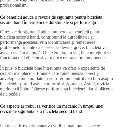
profesionalism.
Ce beneficii aduce o revizie de siguranță pentru bicicleta
second hand în termeni de durabilitate și performanță
O revizie de siguranță aduce numeroase beneficii pentru
bicicleta second hand, contribuind la durabilitatea și
performanța acesteia. Prin identificarea și remedierea
problemelor înainte ca acestea să devină grave, bicicleta va
avea o viață mai lungă. De exemplu, un lanț bine întreținut va
funcționa mai eficient și va reduce uzura altor componente
În plus, o bicicletă bine întreținută va oferi o experiență de
ciclism mai plăcută. Frânele care funcționează corect și
anvelopele bine umflate îți vor oferi un control mai bun asupra
bicicletei, sporind astfel confortul și siguranța. Astfel, revizia
nu doar că îmbunătățește performanța bicicletei, dar și plăcerea
de a pedala.
Ce aspecte ar trebui să verifice un mecanic în timpul unei
revizii de siguranță la o bicicletă second hand
Un mecanic experimentat va verifica mai multe aspecte