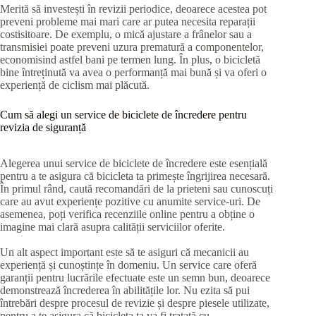
Merită să investești în revizii periodice, deoarece acestea pot
preveni probleme mai mari care ar putea necesita reparații
costisitoare. De exemplu, o mică ajustare a frânelor sau a
transmisiei poate preveni uzura prematură a componentelor,
economisind astfel bani pe termen lung. În plus, o bicicletă
bine întreținută va avea o performanță mai bună și va oferi o
experiență de ciclism mai plăcută.
Cum să alegi un service de biciclete de încredere pentru
revizia de siguranță
Alegerea unui service de biciclete de încredere este esențială
pentru a te asigura că bicicleta ta primește îngrijirea necesară.
În primul rând, caută recomandări de la prieteni sau cunoscuți
care au avut experiențe pozitive cu anumite service-uri. De
asemenea, poți verifica recenziile online pentru a obține o
imagine mai clară asupra calității serviciilor oferite.
Un alt aspect important este să te asiguri că mecanicii au
experiență și cunoștințe în domeniu. Un service care oferă
garanții pentru lucrările efectuate este un semn bun, deoarece
demonstrează încrederea în abilitățile lor. Nu ezita să pui
întrebări despre procesul de revizie și despre piesele utilizate,
pentru a te asigura că bicicleta ta va fi tratată cu