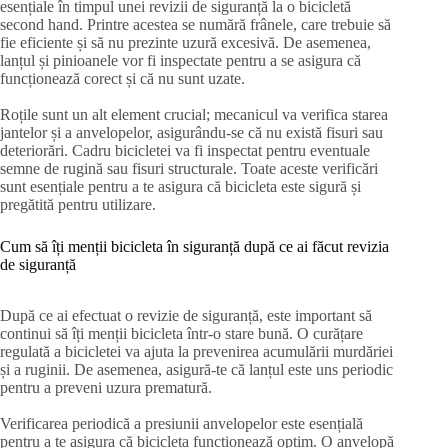
esențiale în timpul unei revizii de siguranță la o bicicletă
second hand. Printre acestea se numără frânele, care trebuie să
fie eficiente și să nu prezinte uzură excesivă. De asemenea,
lanțul și pinioanele vor fi inspectate pentru a se asigura că
funcționează corect și că nu sunt uzate.
Roțile sunt un alt element crucial; mecanicul va verifica starea
jantelor și a anvelopelor, asigurându-se că nu există fisuri sau
deteriorări. Cadru bicicletei va fi inspectat pentru eventuale
semne de rugină sau fisuri structurale. Toate aceste verificări
sunt esențiale pentru a te asigura că bicicleta este sigură și
pregătită pentru utilizare.
Cum să îți menții bicicleta în siguranță după ce ai făcut revizia
de siguranță
După ce ai efectuat o revizie de siguranță, este important să
continui să îți menții bicicleta într-o stare bună. O curățare
regulată a bicicletei va ajuta la prevenirea acumulării murdăriei
și a ruginii. De asemenea, asigură-te că lanțul este uns periodic
pentru a preveni uzura prematură.
Verificarea periodică a presiunii anvelopelor este esențială
pentru a te asigura că bicicleta funcționează optim. O anvelopă