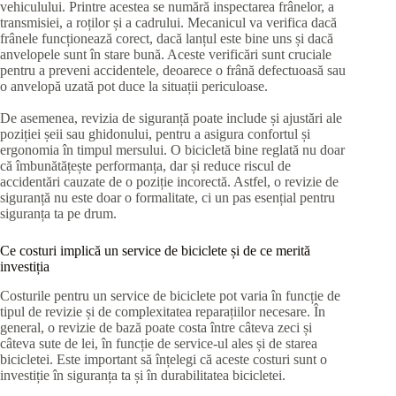
vehiculului. Printre acestea se numără inspectarea frânelor, a
transmisiei, a roților și a cadrului. Mecanicul va verifica dacă
frânele funcționează corect, dacă lanțul este bine uns și dacă
anvelopele sunt în stare bună. Aceste verificări sunt cruciale
pentru a preveni accidentele, deoarece o frână defectuoasă sau
o anvelopă uzată pot duce la situații periculoase.
De asemenea, revizia de siguranță poate include și ajustări ale
poziției șeii sau ghidonului, pentru a asigura confortul și
ergonomia în timpul mersului. O bicicletă bine reglată nu doar
că îmbunătățește performanța, dar și reduce riscul de
accidentări cauzate de o poziție incorectă. Astfel, o revizie de
siguranță nu este doar o formalitate, ci un pas esențial pentru
siguranța ta pe drum.
Ce costuri implică un service de biciclete și de ce merită
investiția
Costurile pentru un service de biciclete pot varia în funcție de
tipul de revizie și de complexitatea reparațiilor necesare. În
general, o revizie de bază poate costa între câteva zeci și
câteva sute de lei, în funcție de service-ul ales și de starea
bicicletei. Este important să înțelegi că aceste costuri sunt o
investiție în siguranța ta și în durabilitatea bicicletei.