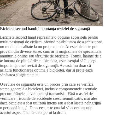
Bicicleta second hand: Importanța reviziei de siguranță
Bicicleta second hand reprezintă o opțiune accesibilă pentru
mulți pasionați de ciclism, oferind posibilitatea de a achiziționa
un model de calitate la un preț mai mic. Aceste biciclete pot
proveni din diverse surse, cum ar fi magazinele de specialitate,
anunțurile online sau târgurile de biciclete. Totuși, înainte de a
te bucura de plimbările cu bicicleta, este esențial să înțelegi
importanța unei revizii de siguranță. Aceasta nu doar că
asigură funcționarea optimă a bicicletei, dar și protejează
sănătatea și siguranța ta.
O revizie de siguranță este un proces prin care se verifică
starea generală a bicicletei, inclusiv componentele esențiale
precum frânele, anvelopele și transmisia. Fără o astfel de
verificare, riscurile de accidente cresc semnificativ, mai ales
dacă bicicleta a fost utilizată intens sau a fost lăsată neîngrijită
o perioadă lungă. De aceea, este crucial să acorzi atenție
acestui aspect înainte de a porni la drum.