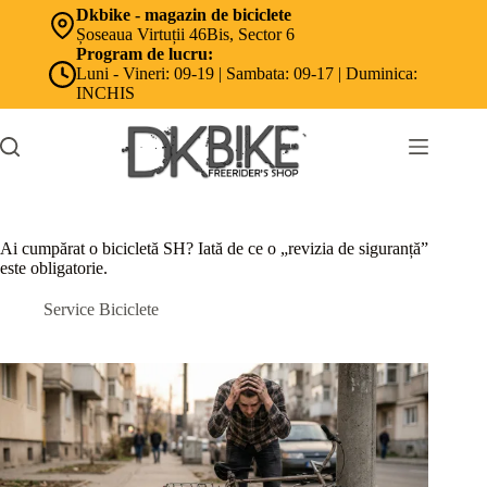
Sari
Dkbike - magazin de biciclete
la
Șoseaua Virtuții 46Bis, Sector 6
conținut
Program de lucru:
Luni - Vineri: 09-19 | Sambata: 09-17 | Duminica:
INCHIS
Ai cumpărat o bicicletă SH? Iată de ce o „revizia de siguranță”
este obligatorie.
Service Biciclete