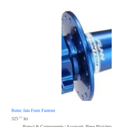
Butuc fata Funn Fantom
00
325
lei
Butuci & Componente / Accesorii
,
Piese Bicicleta