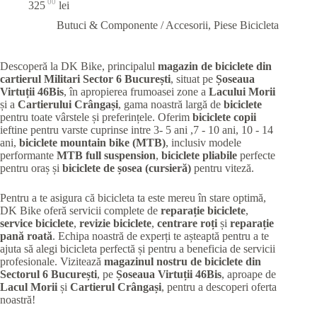
00
325
lei
Butuci & Componente / Accesorii
,
Piese Bicicleta
Descoperă la DK Bike, principalul
magazin de biciclete din
cartierul Militari
Sector 6 București
, situat pe
Șoseaua
Virtuții 46Bis
, în apropierea frumoasei zone a
Lacului Morii
și a
Cartierului Crângași
, gama noastră largă de
biciclete
pentru toate vârstele și preferințele. Oferim
biciclete copii
ieftine pentru varste cuprinse intre 3- 5 ani ,7 - 10 ani, 10 - 14
ani,
biciclete mountain bike (MTB)
, inclusiv modele
performante
MTB full suspension
,
biciclete pliabile
perfecte
pentru oraș și
biciclete de șosea (cursieră)
pentru viteză.
Pentru a te asigura că bicicleta ta este mereu în stare optimă,
DK Bike oferă servicii complete de
reparație biciclete
,
service biciclete
,
revizie biciclete
,
centrare roți
și
reparație
pană roată
. Echipa noastră de experți te așteaptă pentru a te
ajuta să alegi bicicleta perfectă și pentru a beneficia de servicii
profesionale. Vizitează
magazinul nostru de biciclete din
Sectorul 6 București
, pe
Șoseaua Virtuții 46Bis
, aproape de
Lacul Morii
și
Cartierul Crângași
, pentru a descoperi oferta
noastră!