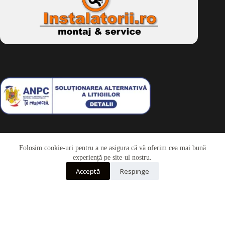
Folosim cookie-uri pentru a ne asigura că vă oferim cea mai bună
Telefon
experiență pe site-ul nostru.
Acceptă
Respinge
Whatsapp
Drepturi de autor © 2026 - Dkbike.ro
powered by
wdesigner.ro