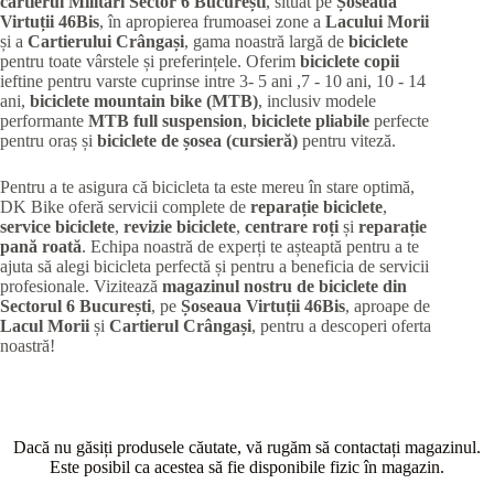
cartierul Militari
Sector 6 București
, situat pe
Șoseaua
Virtuții 46Bis
, în apropierea frumoasei zone a
Lacului Morii
și a
Cartierului Crângași
, gama noastră largă de
biciclete
pentru toate vârstele și preferințele. Oferim
biciclete copii
ieftine pentru varste cuprinse intre 3- 5 ani ,7 - 10 ani, 10 - 14
ani,
biciclete mountain bike (MTB)
, inclusiv modele
performante
MTB full suspension
,
biciclete pliabile
perfecte
pentru oraș și
biciclete de șosea (cursieră)
pentru viteză.
Pentru a te asigura că bicicleta ta este mereu în stare optimă,
DK Bike oferă servicii complete de
reparație biciclete
,
service biciclete
,
revizie biciclete
,
centrare roți
și
reparație
pană roată
. Echipa noastră de experți te așteaptă pentru a te
ajuta să alegi bicicleta perfectă și pentru a beneficia de servicii
profesionale. Vizitează
magazinul nostru de biciclete din
Sectorul 6 București
, pe
Șoseaua Virtuții 46Bis
, aproape de
Lacul Morii
și
Cartierul Crângași
, pentru a descoperi oferta
noastră!
Dacă nu găsiți produsele căutate, vă rugăm să contactați magazinul.
Este posibil ca acestea să fie disponibile fizic în magazin.