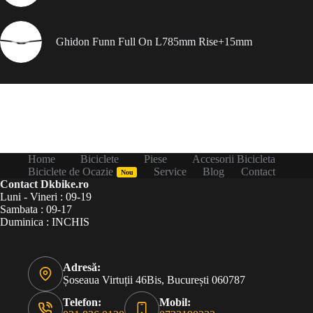
Ghidon Funn Full On L785mm Rise+15mm
Home
Biciclete
Piese
Accesorii Bicicleta
Biciclete de Ocazie
Service
Blog
Contact
Nou
Contact Dkbike.ro
Luni - Vineri : 09-19
Sambata : 09-17
Duminica : INCHIS
Adresă:
Șoseaua Virtuții 46Bis, București 060787
Telefon:
Mobil: