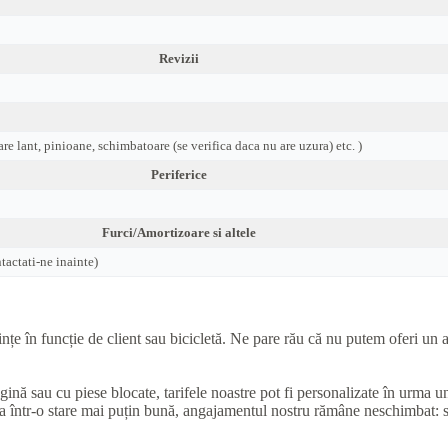
Revizii
are lant, pinioane, schimbatoare (se verifica daca nu are uzura) etc. )
Periferice
Furci/Amortizoare si altele
actati-ne inainte)
e în funcție de client sau bicicletă. Ne pare rău că nu putem oferi un as
ugină sau cu piese blocate, tarifele noastre pot fi personalizate în urma 
una într-o stare mai puțin bună, angajamentul nostru rămâne neschimbat: 