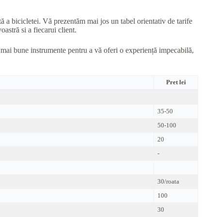
tă a bicicletei. Vă prezentăm mai jos un tabel orientativ de tarife
astră si a fiecarui client.
e mai bune instrumente pentru a vă oferi o experiență impecabilă,
Pret lei
35-50
50-100
20
-
30/roata
100
30