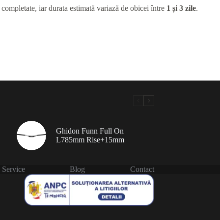
 completate, iar durata estimată variază de obicei între
1 și 3 zile
.
Ghidon Funn Full On
L785mm Rise+15mm
Service
Blog
Contact