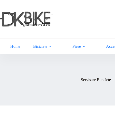
Sari
la
conținut
Home
Biciclete
Piese
Acces
Servisare Biciclete