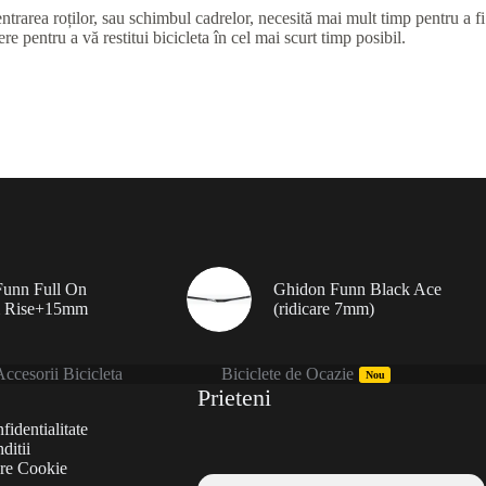
ntrarea roților, sau schimbul cadrelor, necesită mai mult timp pentru a fi
e pentru a vă restitui bicicleta în cel mai scurt timp posibil.
unn Full On
Ghidon Funn Black Ace
 Rise+15mm
(ridicare 7mm)
ccesorii Bicicleta
Biciclete de Ocazie
Nou
Prieteni
fidentialitate
ditii
are Cookie