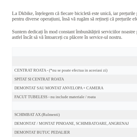
La Dkbike, înțelegem că fiecare bicicletă este unică, iar prețurile 
pentru diverse operațiuni, însă vă rugăm să rețineți că prețurile efe
Suntem dedicați în mod constant îmbunătățirii serviciilor noastre 
astfel încât să vă întoarceți cu plăcere în service-ul nostru.
CENTRAT ROATA - (*nu se poate efectua in aceeiasi zi)
SPITAT SI CENTRAT ROATA
DEMONTAT SAU MONTAT ANVELOPA + CAMERA
FACUT TUBELESS - nu include materiale / roata
SCHIMBAT AX (Rulmenti)
DEMONTAT / MONTAT PINIOANE, SCHIMBATOARE, ANGRENAJ
DEMONTAT BUTUC PEDALIER