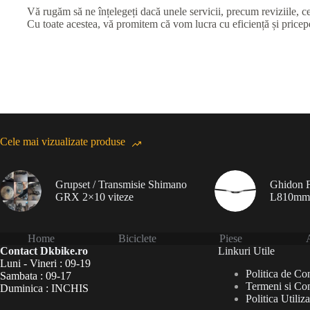
Vă rugăm să ne înțelegeți dacă unele servicii, precum reviziile, ce
Cu toate acestea, vă promitem că vom lucra cu eficiență și priceper
Cele mai vizualizate produse
Grupset / Transmisie Shimano
Ghidon F
GRX 2×10 viteze
L810mm
Home
Biciclete
Piese
A
Contact Dkbike.ro
Linkuri Utile
Luni - Vineri : 09-19
Politica de Con
Sambata : 09-17
Termeni si Con
Duminica : INCHIS
Politica Utiliz