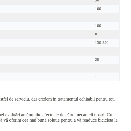
50
100
100
0
150-250
20
-
tfel de serviciu, dar credem în tratamentul echitabil pentru toți
unei evaluări amănunțite efectuate de către mecanicii noștri. Cu
să vă oferim cea mai bună soluție pentru a vă readuce bicicleta la