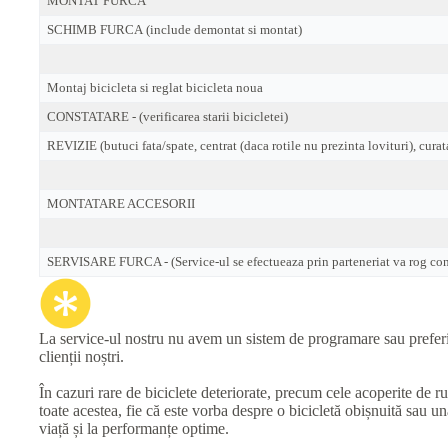
MONTAT FURCA
SCHIMB FURCA (include demontat si montat)
Montaj bicicleta si reglat bicicleta noua
CONSTATARE - (verificarea starii bicicletei)
REVIZIE (butuci fata/spate, centrat (daca rotile nu prezinta lovituri), curat
MONTATARE ACCESORII
SERVISARE FURCA - (Service-ul se efectueaza prin parteneriat va rog cont
La service-ul nostru nu avem un sistem de programare sau preferinț
clienții noștri.
În cazuri rare de biciclete deteriorate, precum cele acoperite de r
toate acestea, fie că este vorba despre o bicicletă obișnuită sau 
viață și la performanțe optime.