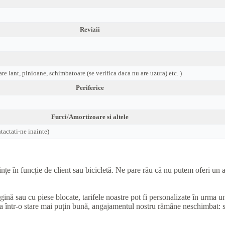
Revizii
are lant, pinioane, schimbatoare (se verifica daca nu are uzura) etc. )
Periferice
Furci/Amortizoare si altele
actati-ne inainte)
e în funcție de client sau bicicletă. Ne pare rău că nu putem oferi un as
ugină sau cu piese blocate, tarifele noastre pot fi personalizate în urma 
una într-o stare mai puțin bună, angajamentul nostru rămâne neschimbat: 