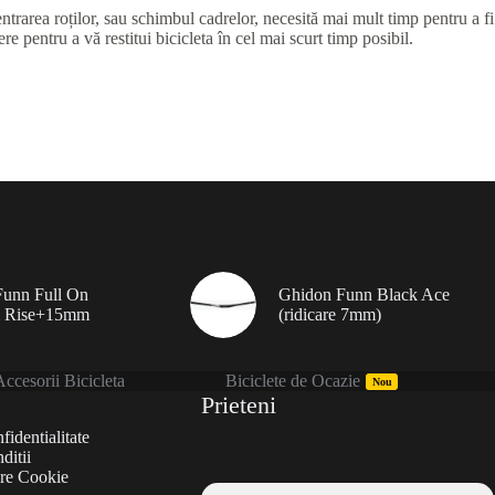
ntrarea roților, sau schimbul cadrelor, necesită mai mult timp pentru a fi
e pentru a vă restitui bicicleta în cel mai scurt timp posibil.
unn Full On
Ghidon Funn Black Ace
 Rise+15mm
(ridicare 7mm)
ccesorii Bicicleta
Biciclete de Ocazie
Nou
Prieteni
fidentialitate
ditii
are Cookie