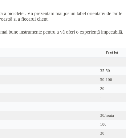
tă a bicicletei. Vă prezentăm mai jos un tabel orientativ de tarife
astră si a fiecarui client.
e mai bune instrumente pentru a vă oferi o experiență impecabilă,
Pret lei
35-50
50-100
20
-
30/roata
100
30