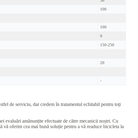
50
100
100
0
150-250
20
-
tfel de serviciu, dar credem în tratamentul echitabil pentru toți
unei evaluări amănunțite efectuate de către mecanicii noștri. Cu
să vă oferim cea mai bună soluție pentru a vă readuce bicicleta la