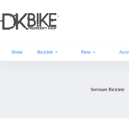
Sari
la
conținut
Home
Biciclete
Piese
Acces
Servisare Biciclete