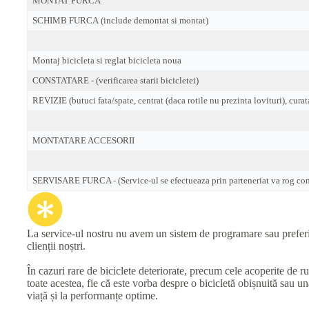
MONTAT FURCA
SCHIMB FURCA (include demontat si montat)
Montaj bicicleta si reglat bicicleta noua
CONSTATARE - (verificarea starii bicicletei)
REVIZIE (butuci fata/spate, centrat (daca rotile nu prezinta lovituri), curat
MONTATARE ACCESORII
SERVISARE FURCA - (Service-ul se efectueaza prin parteneriat va rog cont
La service-ul nostru nu avem un sistem de programare sau preferinț
clienții noștri.
În cazuri rare de biciclete deteriorate, precum cele acoperite de r
toate acestea, fie că este vorba despre o bicicletă obișnuită sau 
viață și la performanțe optime.