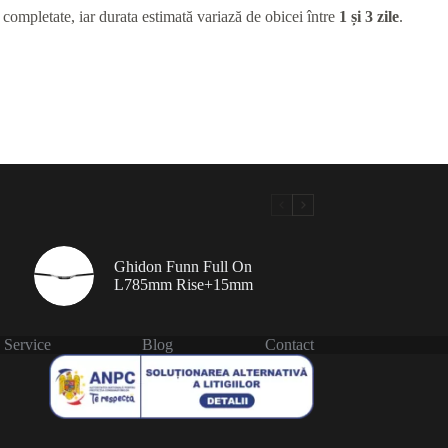
 completate, iar durata estimată variază de obicei între
1 și 3 zile
.
Ghidon Funn Full On
L785mm Rise+15mm
Service
Blog
Contact