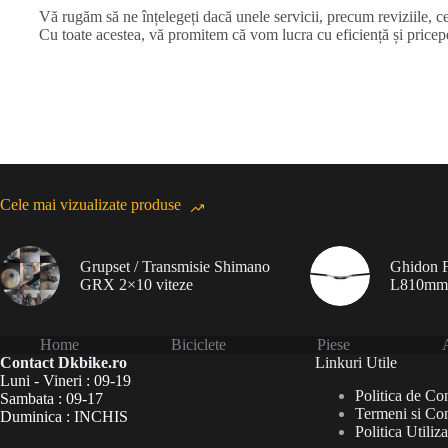
Vă rugăm să ne înțelegeți dacă unele servicii, precum reviziile, ce
Cu toate acestea, vă promitem că vom lucra cu eficiență și priceper
Cele mai vizualizate produse
Grupset / Transmisie Shimano
Ghidon F
GRX 2×10 viteze
L810mm
Home
Biciclete
Piese
A
Contact Dkbike.ro
Linkuri Utile
Luni - Vineri : 09-19
Politica de Con
Sambata : 09-17
Termeni si Con
Duminica : INCHIS
Politica Utiliz