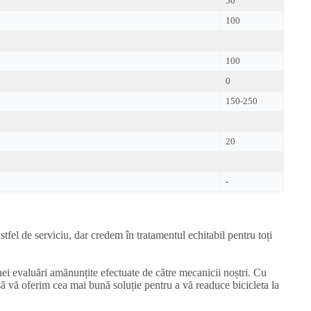
50
100
100
0
150-250
20
-
tfel de serviciu, dar credem în tratamentul echitabil pentru toți
unei evaluări amănunțite efectuate de către mecanicii noștri. Cu
să vă oferim cea mai bună soluție pentru a vă readuce bicicleta la