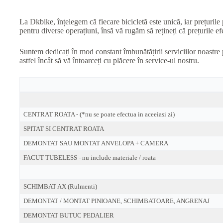
La Dkbike, înțelegem că fiecare bicicletă este unică, iar prețurile 
pentru diverse operațiuni, însă vă rugăm să rețineți că prețurile efe
Suntem dedicați în mod constant îmbunătățirii serviciilor noastre 
astfel încât să vă întoarceți cu plăcere în service-ul nostru.
CENTRAT ROATA - (*nu se poate efectua in aceeiasi zi)
SPITAT SI CENTRAT ROATA
DEMONTAT SAU MONTAT ANVELOPA + CAMERA
FACUT TUBELESS - nu include materiale / roata
SCHIMBAT AX (Rulmenti)
DEMONTAT / MONTAT PINIOANE, SCHIMBATOARE, ANGRENAJ
DEMONTAT BUTUC PEDALIER