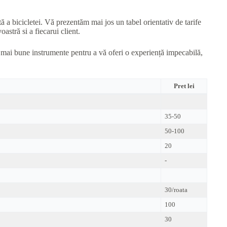
tă a bicicletei. Vă prezentăm mai jos un tabel orientativ de tarife
astră si a fiecarui client.
e mai bune instrumente pentru a vă oferi o experiență impecabilă,
Pret lei
35-50
50-100
20
-
30/roata
100
30