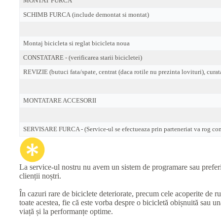
MONTAT FURCA
SCHIMB FURCA (include demontat si montat)
Montaj bicicleta si reglat bicicleta noua
CONSTATARE - (verificarea starii bicicletei)
REVIZIE (butuci fata/spate, centrat (daca rotile nu prezinta lovituri), curat
MONTATARE ACCESORII
SERVISARE FURCA - (Service-ul se efectueaza prin parteneriat va rog cont
La service-ul nostru nu avem un sistem de programare sau preferinț
clienții noștri.
În cazuri rare de biciclete deteriorate, precum cele acoperite de r
toate acestea, fie că este vorba despre o bicicletă obișnuită sau 
viață și la performanțe optime.