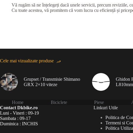
Vă rugăm să ne înțelegeți dacă unele servicii, precum reviziile, ce
Cu toate acestea, vă promitem că vom lucra cu eficiență și priceper
Cele mai vizualizate produse
Grupset / Transmisie Shimano
Ghidon F
GRX 2×10 viteze
L810mm
Home
Biciclete
Piese
A
Contact Dkbike.ro
Linkuri Utile
Luni - Vineri : 09-19
Politica de Con
Sambata : 09-17
Termeni si Con
Duminica : INCHIS
Politica Utiliz