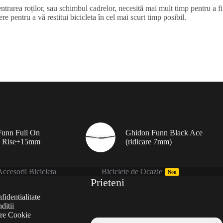
ntrarea roților, sau schimbul cadrelor, necesită mai mult timp pentru a fi
e pentru a vă restitui bicicleta în cel mai scurt timp posibil.
unn Full On
Ghidon Funn Black Ace
 Rise+15mm
(ridicare 7mm)
ccesorii Bicicleta
Biciclete de Ocazie
Nou
Prieteni
fidentialitate
ditii
are Cookie