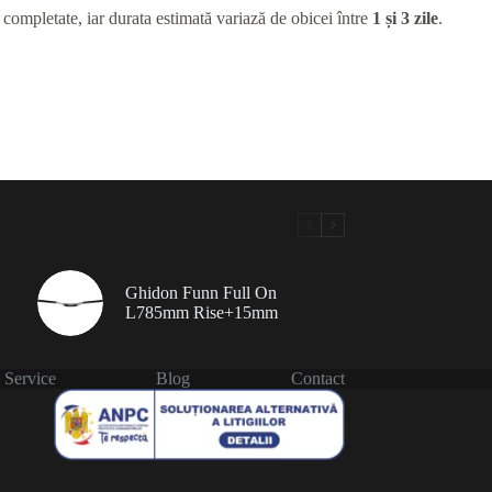
 completate, iar durata estimată variază de obicei între
1 și 3 zile
.
Ghidon Funn Full On
L785mm Rise+15mm
Service
Blog
Contact