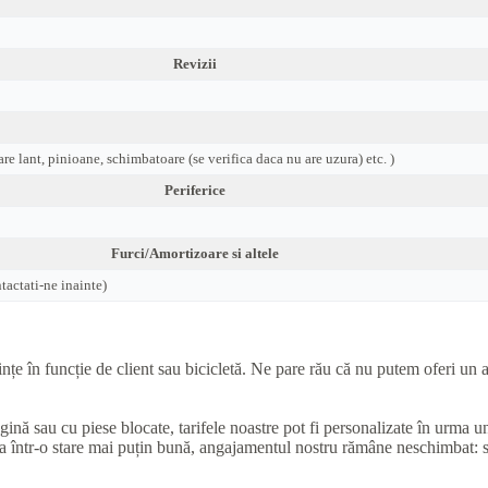
Revizii
are lant, pinioane, schimbatoare (se verifica daca nu are uzura) etc. )
Periferice
Furci/Amortizoare si altele
actati-ne inainte)
e în funcție de client sau bicicletă. Ne pare rău că nu putem oferi un as
ugină sau cu piese blocate, tarifele noastre pot fi personalizate în urma 
una într-o stare mai puțin bună, angajamentul nostru rămâne neschimbat: 