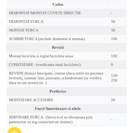
Cadru
DEMONTAT/MONTAT CUVETE DIRECTIE
-
DEMONTAT FURCA
50
MONTAT FURCA
50
SCHIMB FURCA (include demontat si montat)
100
Revizii
Montaj bicicleta si reglat bicicleta noua
100
CONSTATARE - (verificarea starii bicicletei)
0
REVIZIE (butuci fata/spate, centrat (daca rotile nu prezinta
150-
lovituri), curatare lant, pinioane, schimbatoare (se verifica
250
daca nu are uzura) etc. )
Periferice
MONTATARE ACCESORII
20
Furci/Amortizoare si altele
SERVISARE FURCA - (Service-ul se efectueaza prin
-
parteneriat va rog contactati-ne inainte)