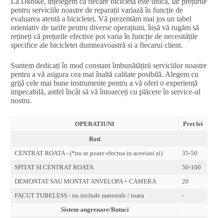
La Dkbike, înțelegem că fiecare bicicletă este unică, iar prețurile
pentru serviciile noastre de reparații variază în funcție de
evaluarea atentă a bicicletei. Vă prezentăm mai jos un tabel
orientativ de tarife pentru diverse operațiuni, însă vă rugăm să
rețineți că prețurile efective pot varia în funcție de necesitățile
specifice ale bicicletei dumneavoastră si a fiecarui client.
Suntem dedicați în mod constant îmbunătățirii serviciilor noastre
pentru a vă asigura cea mai înaltă calitate posibilă. Alegem cu
grijă cele mai bune instrumente pentru a vă oferi o experiență
impecabilă, astfel încât să vă întoarceți cu plăcere în service-ul
nostru.
OPERATIUNI
Pret lei
Roti
CENTRAT ROATA - (*nu se poate efectua in aceeiasi zi)
35-50
SPITAT SI CENTRAT ROATA
50-100
DEMONTAT SAU MONTAT ANVELOPA + CAMERA
20
FACUT TUBELESS - nu include materiale / roata
-
Sistem angrenare/Butuci