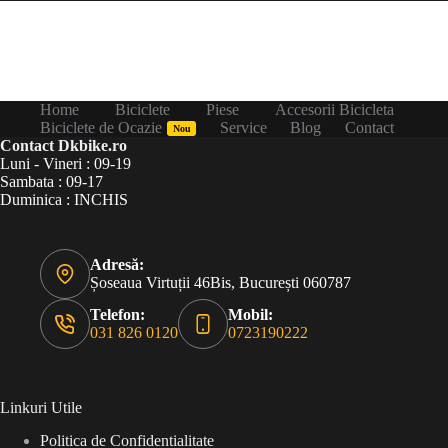
Home
Biciclete
Piese
Accesorii Bicicleta
Biciclete de Ocazie
Service
Blog
Contact
Nou
Contact Dkbike.ro
Luni - Vineri : 09-19
Sambata : 09-17
Duminica : INCHIS
Adresă:
Șoseaua Virtuții 46Bis, București 060787
Telefon:
Mobil:
031 826 0120
0723190222
Linkuri Utile
Politica de Confidentialitate