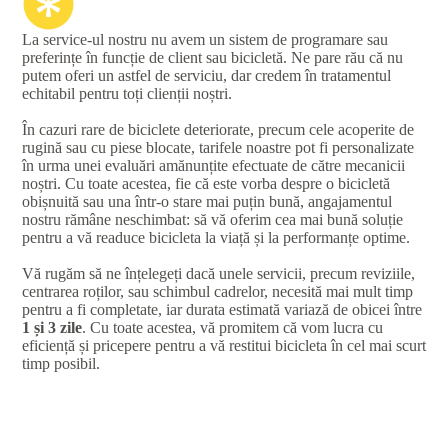
La service-ul nostru nu avem un sistem de programare sau
preferințe în funcție de client sau bicicletă. Ne pare rău că nu
putem oferi un astfel de serviciu, dar credem în tratamentul
echitabil pentru toți clienții noștri.
În cazuri rare de biciclete deteriorate, precum cele acoperite de
rugină sau cu piese blocate, tarifele noastre pot fi personalizate
în urma unei evaluări amănunțite efectuate de către mecanicii
noștri. Cu toate acestea, fie că este vorba despre o bicicletă
obișnuită sau una într-o stare mai puțin bună, angajamentul
nostru rămâne neschimbat: să vă oferim cea mai bună soluție
pentru a vă readuce bicicleta la viață și la performanțe optime.
Vă rugăm să ne înțelegeți dacă unele servicii, precum reviziile,
centrarea roților, sau schimbul cadrelor, necesită mai mult timp
pentru a fi completate, iar durata estimată variază de obicei între
1 și 3 zile
. Cu toate acestea, vă promitem că vom lucra cu
eficiență și pricepere pentru a vă restitui bicicleta în cel mai scurt
timp posibil.