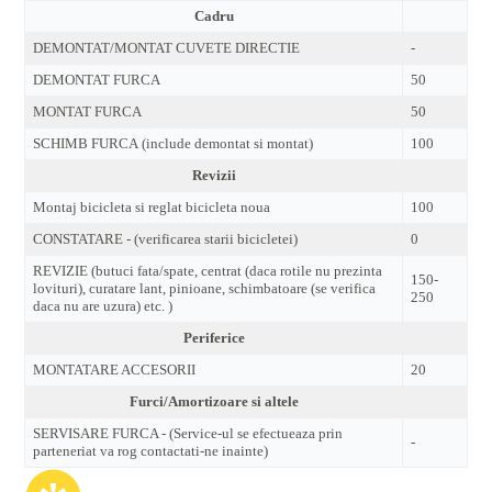
Cadru
DEMONTAT/MONTAT CUVETE DIRECTIE
-
DEMONTAT FURCA
50
MONTAT FURCA
50
SCHIMB FURCA (include demontat si montat)
100
Revizii
Montaj bicicleta si reglat bicicleta noua
100
CONSTATARE - (verificarea starii bicicletei)
0
REVIZIE (butuci fata/spate, centrat (daca rotile nu prezinta
150-
lovituri), curatare lant, pinioane, schimbatoare (se verifica
250
daca nu are uzura) etc. )
Periferice
MONTATARE ACCESORII
20
Furci/Amortizoare si altele
SERVISARE FURCA - (Service-ul se efectueaza prin
-
parteneriat va rog contactati-ne inainte)