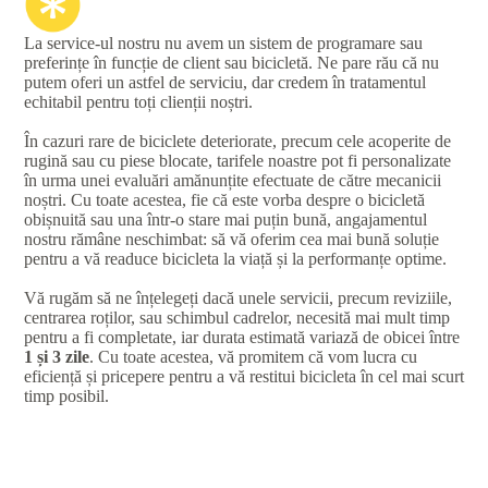
La service-ul nostru nu avem un sistem de programare sau
preferințe în funcție de client sau bicicletă. Ne pare rău că nu
putem oferi un astfel de serviciu, dar credem în tratamentul
echitabil pentru toți clienții noștri.
În cazuri rare de biciclete deteriorate, precum cele acoperite de
rugină sau cu piese blocate, tarifele noastre pot fi personalizate
în urma unei evaluări amănunțite efectuate de către mecanicii
noștri. Cu toate acestea, fie că este vorba despre o bicicletă
obișnuită sau una într-o stare mai puțin bună, angajamentul
nostru rămâne neschimbat: să vă oferim cea mai bună soluție
pentru a vă readuce bicicleta la viață și la performanțe optime.
Vă rugăm să ne înțelegeți dacă unele servicii, precum reviziile,
centrarea roților, sau schimbul cadrelor, necesită mai mult timp
pentru a fi completate, iar durata estimată variază de obicei între
1 și 3 zile
. Cu toate acestea, vă promitem că vom lucra cu
eficiență și pricepere pentru a vă restitui bicicleta în cel mai scurt
timp posibil.