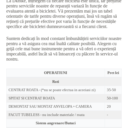
La Dkbike, înțelegem că fiecare bicicletă este unică, iar prețurile
pentru serviciile noastre de reparații variază în funcție de
evaluarea atentă a bicicletei. Vă prezentăm mai jos un tabel
orientativ de tarife pentru diverse operațiuni, însă vă rugăm să
rețineți că prețurile efective pot varia în funcție de necesitățile
specifice ale bicicletei dumneavoastră si a fiecarui client.
Suntem dedicați în mod constant îmbunătățirii serviciilor noastre
pentru a vă asigura cea mai înaltă calitate posibilă. Alegem cu
grijă cele mai bune instrumente pentru a vă oferi o experiență
impecabilă, astfel încât să vă întoarceți cu plăcere în service-ul
nostru.
OPERATIUNI
Pret lei
Roti
CENTRAT ROATA - (*nu se poate efectua in aceeiasi zi)
35-50
SPITAT SI CENTRAT ROATA
50-100
DEMONTAT SAU MONTAT ANVELOPA + CAMERA
20
FACUT TUBELESS - nu include materiale / roata
-
Sistem angrenare/Butuci