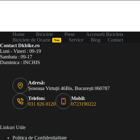
Home
Biciclete
Piese
Accesorii Bicicleta
Biciclete de Ocazie
Service
Blog
Contact
Nou
Contact Dkbike.ro
Luni - Vineri : 09-19
Sambata : 09-17
Duminica : INCHIS
Adresă:
Șoseaua Virtuții 46Bis, București 060787
Telefon:
Mobil:
031 826 0120
0723190222
Linkuri Utile
Politica de Confidentialitate