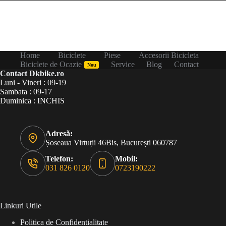
Home
Biciclete
Piese
Accesorii Bicicleta
Biciclete de Ocazie
Service
Blog
Contact
Nou
Contact Dkbike.ro
Luni - Vineri : 09-19
Sambata : 09-17
Duminica : INCHIS
Adresă:
Șoseaua Virtuții 46Bis, București 060787
Telefon:
Mobil:
031 826 0120
0723190222
Linkuri Utile
Politica de Confidentialitate