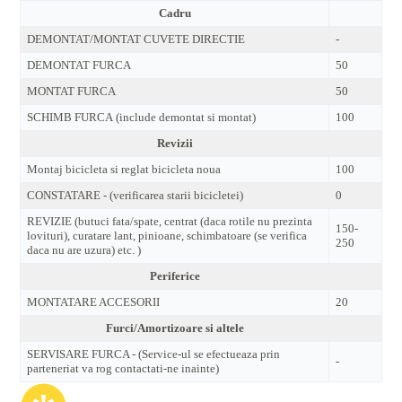
Cadru
DEMONTAT/MONTAT CUVETE DIRECTIE
-
DEMONTAT FURCA
50
MONTAT FURCA
50
SCHIMB FURCA (include demontat si montat)
100
Revizii
Montaj bicicleta si reglat bicicleta noua
100
CONSTATARE - (verificarea starii bicicletei)
0
REVIZIE (butuci fata/spate, centrat (daca rotile nu prezinta
150-
lovituri), curatare lant, pinioane, schimbatoare (se verifica
250
daca nu are uzura) etc. )
Periferice
MONTATARE ACCESORII
20
Furci/Amortizoare si altele
SERVISARE FURCA - (Service-ul se efectueaza prin
-
parteneriat va rog contactati-ne inainte)