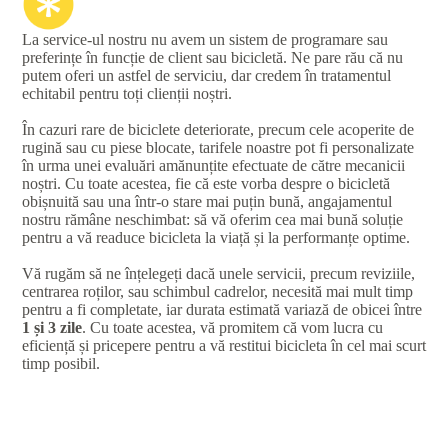
La service-ul nostru nu avem un sistem de programare sau
preferințe în funcție de client sau bicicletă. Ne pare rău că nu
putem oferi un astfel de serviciu, dar credem în tratamentul
echitabil pentru toți clienții noștri.
În cazuri rare de biciclete deteriorate, precum cele acoperite de
rugină sau cu piese blocate, tarifele noastre pot fi personalizate
în urma unei evaluări amănunțite efectuate de către mecanicii
noștri. Cu toate acestea, fie că este vorba despre o bicicletă
obișnuită sau una într-o stare mai puțin bună, angajamentul
nostru rămâne neschimbat: să vă oferim cea mai bună soluție
pentru a vă readuce bicicleta la viață și la performanțe optime.
Vă rugăm să ne înțelegeți dacă unele servicii, precum reviziile,
centrarea roților, sau schimbul cadrelor, necesită mai mult timp
pentru a fi completate, iar durata estimată variază de obicei între
1 și 3 zile
. Cu toate acestea, vă promitem că vom lucra cu
eficiență și pricepere pentru a vă restitui bicicleta în cel mai scurt
timp posibil.