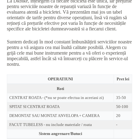
La Dkbike, înțelegem că fiecare bicicletă este unică, iar prețurile
pentru serviciile noastre de reparații variază în funcție de
evaluarea atentă a bicicletei. Vă prezentăm mai jos un tabel
orientativ de tarife pentru diverse operațiuni, însă vă rugăm să
rețineți că prețurile efective pot varia în funcție de necesitățile
specifice ale bicicletei dumneavoastră si a fiecarui client.
Suntem dedicați în mod constant îmbunătățirii serviciilor noastre
pentru a vă asigura cea mai înaltă calitate posibilă. Alegem cu
grijă cele mai bune instrumente pentru a vă oferi o experiență
impecabilă, astfel încât să vă întoarceți cu plăcere în service-ul
nostru.
OPERATIUNI
Pret lei
Roti
CENTRAT ROATA - (*nu se poate efectua in aceeiasi zi)
35-50
SPITAT SI CENTRAT ROATA
50-100
DEMONTAT SAU MONTAT ANVELOPA + CAMERA
20
FACUT TUBELESS - nu include materiale / roata
-
Sistem angrenare/Butuci