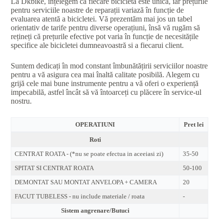
La Dkbike, înțelegem că fiecare bicicletă este unică, iar prețurile
pentru serviciile noastre de reparații variază în funcție de
evaluarea atentă a bicicletei. Vă prezentăm mai jos un tabel
orientativ de tarife pentru diverse operațiuni, însă vă rugăm să
rețineți că prețurile efective pot varia în funcție de necesitățile
specifice ale bicicletei dumneavoastră si a fiecarui client.
Suntem dedicați în mod constant îmbunătățirii serviciilor noastre
pentru a vă asigura cea mai înaltă calitate posibilă. Alegem cu
grijă cele mai bune instrumente pentru a vă oferi o experiență
impecabilă, astfel încât să vă întoarceți cu plăcere în service-ul
nostru.
OPERATIUNI
Pret lei
Roti
CENTRAT ROATA - (*nu se poate efectua in aceeiasi zi)
35-50
SPITAT SI CENTRAT ROATA
50-100
DEMONTAT SAU MONTAT ANVELOPA + CAMERA
20
FACUT TUBELESS - nu include materiale / roata
-
Sistem angrenare/Butuci