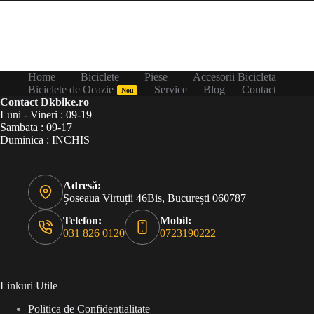
Home
Biciclete
Piese
Accesorii Bicicleta
Biciclete de Ocazie
Service
Blog
Contact
Nou
Contact Dkbike.ro
Luni - Vineri : 09-19
Sambata : 09-17
Duminica : INCHIS
Adresă:
Șoseaua Virtuții 46Bis, București 060787
Telefon:
Mobil:
031 826 0120
0723190222
Linkuri Utile
Politica de Confidentialitate