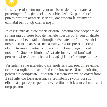
La service-ul nostru nu avem un sistem de programare sau
preferințe în funcție de client sau bicicletă. Ne pare rău că nu
putem oferi un astfel de serviciu, dar credem în tratamentul
echitabil pentru toți clienții noștri.
În cazuri rare de biciclete deteriorate, precum cele acoperite de
rugină sau cu piese blocate, tarifele noastre pot fi personalizate
în urma unei evaluări amănunțite efectuate de către mecanicii
noștri. Cu toate acestea, fie că este vorba despre o bicicletă
obișnuită sau una într-o stare mai puțin bună, angajamentul
nostru rămâne neschimbat: să vă oferim cea mai bună soluție
pentru a vă readuce bicicleta la viață și la performanțe optime.
Vă rugăm să ne înțelegeți dacă unele servicii, precum reviziile,
centrarea roților, sau schimbul cadrelor, necesită mai mult timp
pentru a fi completate, iar durata estimată variază de obicei între
1 și 3 zile
. Cu toate acestea, vă promitem că vom lucra cu
eficiență și pricepere pentru a vă restitui bicicleta în cel mai scurt
timp posibil.