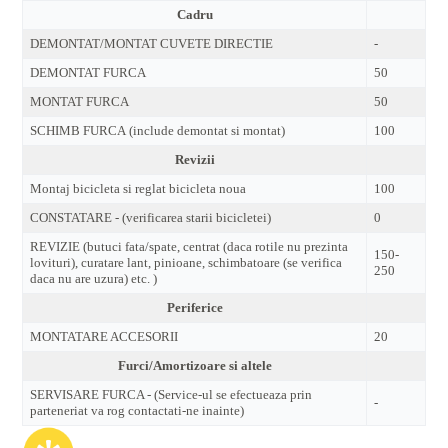
Cadru
DEMONTAT/MONTAT CUVETE DIRECTIE
-
DEMONTAT FURCA
50
MONTAT FURCA
50
SCHIMB FURCA (include demontat si montat)
100
Revizii
Montaj bicicleta si reglat bicicleta noua
100
CONSTATARE - (verificarea starii bicicletei)
0
REVIZIE (butuci fata/spate, centrat (daca rotile nu prezinta
150-
lovituri), curatare lant, pinioane, schimbatoare (se verifica
250
daca nu are uzura) etc. )
Periferice
MONTATARE ACCESORII
20
Furci/Amortizoare si altele
SERVISARE FURCA - (Service-ul se efectueaza prin
-
parteneriat va rog contactati-ne inainte)