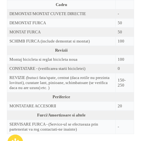
Cadru
DEMONTAT/MONTAT CUVETE DIRECTIE
-
DEMONTAT FURCA
50
MONTAT FURCA
50
SCHIMB FURCA (include demontat si montat)
100
Revizii
Montaj bicicleta si reglat bicicleta noua
100
CONSTATARE - (verificarea starii bicicletei)
0
REVIZIE (butuci fata/spate, centrat (daca rotile nu prezinta
150-
lovituri), curatare lant, pinioane, schimbatoare (se verifica
250
daca nu are uzura) etc. )
Periferice
MONTATARE ACCESORII
20
Furci/Amortizoare si altele
SERVISARE FURCA - (Service-ul se efectueaza prin
-
parteneriat va rog contactati-ne inainte)