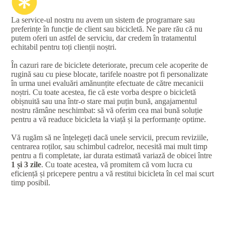
La service-ul nostru nu avem un sistem de programare sau
preferințe în funcție de client sau bicicletă. Ne pare rău că nu
putem oferi un astfel de serviciu, dar credem în tratamentul
echitabil pentru toți clienții noștri.
În cazuri rare de biciclete deteriorate, precum cele acoperite de
rugină sau cu piese blocate, tarifele noastre pot fi personalizate
în urma unei evaluări amănunțite efectuate de către mecanicii
noștri. Cu toate acestea, fie că este vorba despre o bicicletă
obișnuită sau una într-o stare mai puțin bună, angajamentul
nostru rămâne neschimbat: să vă oferim cea mai bună soluție
pentru a vă readuce bicicleta la viață și la performanțe optime.
Vă rugăm să ne înțelegeți dacă unele servicii, precum reviziile,
centrarea roților, sau schimbul cadrelor, necesită mai mult timp
pentru a fi completate, iar durata estimată variază de obicei între
1 și 3 zile
. Cu toate acestea, vă promitem că vom lucra cu
eficiență și pricepere pentru a vă restitui bicicleta în cel mai scurt
timp posibil.