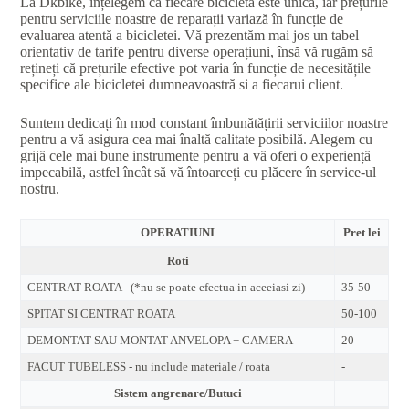
La Dkbike, înțelegem că fiecare bicicletă este unică, iar prețurile
pentru serviciile noastre de reparații variază în funcție de
evaluarea atentă a bicicletei. Vă prezentăm mai jos un tabel
orientativ de tarife pentru diverse operațiuni, însă vă rugăm să
rețineți că prețurile efective pot varia în funcție de necesitățile
specifice ale bicicletei dumneavoastră si a fiecarui client.
Suntem dedicați în mod constant îmbunătățirii serviciilor noastre
pentru a vă asigura cea mai înaltă calitate posibilă. Alegem cu
grijă cele mai bune instrumente pentru a vă oferi o experiență
impecabilă, astfel încât să vă întoarceți cu plăcere în service-ul
nostru.
OPERATIUNI
Pret lei
Roti
CENTRAT ROATA - (*nu se poate efectua in aceeiasi zi)
35-50
SPITAT SI CENTRAT ROATA
50-100
DEMONTAT SAU MONTAT ANVELOPA + CAMERA
20
FACUT TUBELESS - nu include materiale / roata
-
Sistem angrenare/Butuci