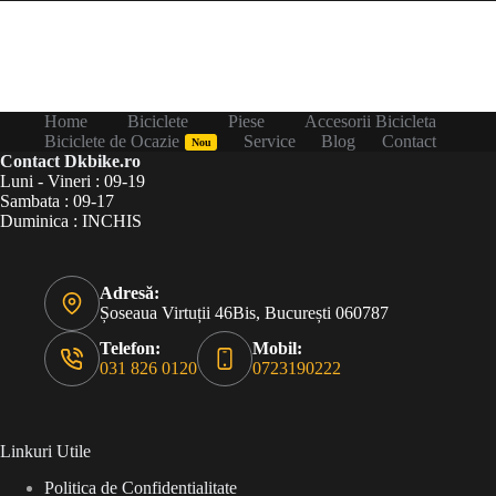
Home
Biciclete
Piese
Accesorii Bicicleta
Biciclete de Ocazie
Service
Blog
Contact
Nou
Contact Dkbike.ro
Luni - Vineri : 09-19
Sambata : 09-17
Duminica : INCHIS
Adresă:
Șoseaua Virtuții 46Bis, București 060787
Telefon:
Mobil:
031 826 0120
0723190222
Linkuri Utile
Politica de Confidentialitate